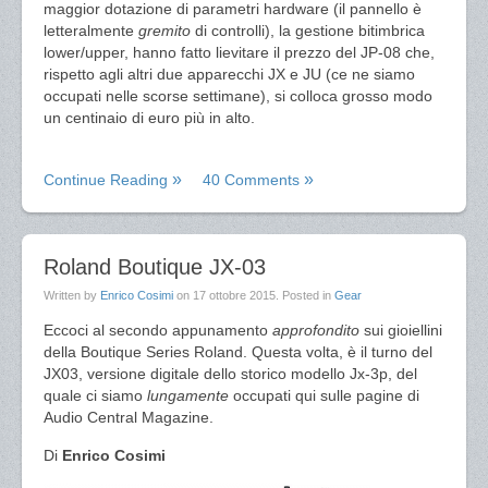
maggior dotazione di parametri hardware (il pannello è
letteralmente
gremito
di controlli), la gestione bitimbrica
lower/upper, hanno fatto lievitare il prezzo del JP-08 che,
rispetto agli altri due apparecchi JX e JU (ce ne siamo
occupati nelle scorse settimane), si colloca grosso modo
un centinaio di euro più in alto.
Continue Reading
40 Comments
Roland Boutique JX-03
Written by
Enrico Cosimi
on
17 ottobre 2015
. Posted in
Gear
Eccoci al secondo appunamento
approfondito
sui gioiellini
della Boutique Series Roland. Questa volta, è il turno del
JX03, versione digitale dello storico modello Jx-3p, del
quale ci siamo
lungamente
occupati qui sulle pagine di
Audio Central Magazine.
Di
Enrico Cosimi