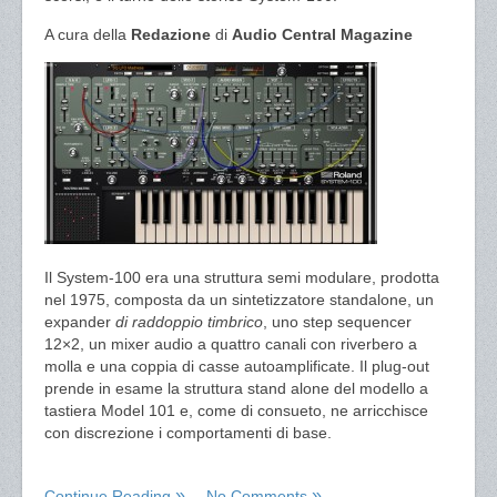
A cura della
Redazione
di
Audio Central Magazine
Il System-100 era una struttura semi modulare, prodotta
nel 1975, composta da un sintetizzatore standalone, un
expander
di raddoppio timbrico
, uno step sequencer
12×2, un mixer audio a quattro canali con riverbero a
molla e una coppia di casse autoamplificate. Il plug-out
prende in esame la struttura stand alone del modello a
tastiera Model 101 e, come di consueto, ne arricchisce
con discrezione i comportamenti di base.
Continue Reading
No Comments