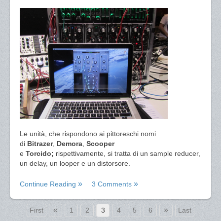
Le unità, che rispondono ai pittoreschi nomi
di
Bitrazer
,
Demora
,
Scooper
e
Torcido;
rispettivamente, si tratta di un sample reducer,
un delay, un looper e un distorsore.
Continue Reading
3 Comments
«
»
First
1
2
3
4
5
6
Last