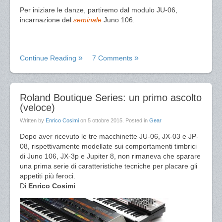
Per iniziare le danze, partiremo dal modulo JU-06,
incarnazione del
seminale
Juno 106.
Continue Reading
7 Comments
Roland Boutique Series: un primo ascolto
(veloce)
Written by
Enrico Cosimi
on
5 ottobre 2015
. Posted in
Gear
Dopo aver ricevuto le tre macchinette JU-06, JX-03 e JP-
08, rispettivamente modellate sui comportamenti timbrici
di Juno 106, JX-3p e Jupiter 8, non rimaneva che sparare
una prima serie di caratteristiche tecniche per placare gli
appetiti più feroci.
Di
Enrico Cosimi