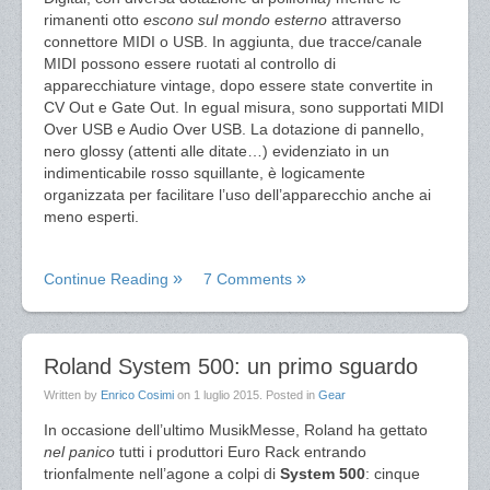
rimanenti otto
escono sul mondo esterno
attraverso
connettore MIDI o USB. In aggiunta, due tracce/canale
MIDI possono essere ruotati al controllo di
apparecchiature vintage, dopo essere state convertite in
CV Out e Gate Out. In egual misura, sono supportati MIDI
Over USB e Audio Over USB. La dotazione di pannello,
nero glossy (attenti alle ditate…) evidenziato in un
indimenticabile rosso squillante, è logicamente
organizzata per facilitare l’uso dell’apparecchio anche ai
meno esperti.
Continue Reading
7 Comments
Roland System 500: un primo sguardo
Written by
Enrico Cosimi
on
1 luglio 2015
. Posted in
Gear
In occasione dell’ultimo MusikMesse, Roland ha gettato
nel panico
tutti i produttori Euro Rack entrando
trionfalmente nell’agone a colpi di
System 500
: cinque