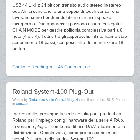
USB 44.1 kHz 24 bit con transito audio stereo in/stereo
out. Ah, ci sono anche una coppia di touch sensor che
lavorano come bend/modulation e un mini speaker
incorporato. Due apparecchi possono essere collegati in
CHAIN MODE per gestire polifonia complessiva pari a 8
note (4 più 4). Tutti e tre gli apparecchi, infine, hanno step
sequencer a 16 passi, con possibilità di memorizzare 16
pattern.
Continue Reading
45 Comments
Roland System-100 Plug-Out
Written by
Redazione Audio Central Magazine
on
8 settembre 2015
. Posted
in
Software
Inarrestabile, prosegue la serie dei plug-out prodotti da
Roland per l’impiego con gli hardware della serie AIRA o,
in versione
plug-in
, con le più diffuse DAW attualmente in
distribuzione. Questa volta, come promesso nei mesi
scorsi, è il turno dello storico System-100.