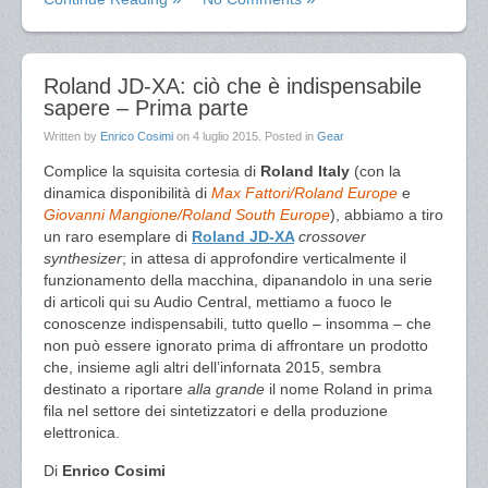
Roland JD-XA: ciò che è indispensabile
sapere – Prima parte
Written by
Enrico Cosimi
on
4 luglio 2015
. Posted in
Gear
Complice la squisita cortesia di
Roland Italy
(con la
dinamica disponibilità di
Max Fattori/Roland Europe
e
Giovanni Mangione/Roland South Europe
), abbiamo a tiro
un raro esemplare di
Roland JD-XA
crossover
synthesizer
; in attesa di approfondire verticalmente il
funzionamento della macchina, dipanandolo in una serie
di articoli qui su Audio Central, mettiamo a fuoco le
conoscenze indispensabili, tutto quello – insomma – che
non può essere ignorato prima di affrontare un prodotto
che, insieme agli altri dell’infornata 2015, sembra
destinato a riportare
alla grande
il nome Roland in prima
fila nel settore dei sintetizzatori e della produzione
elettronica.
Di
Enrico Cosimi