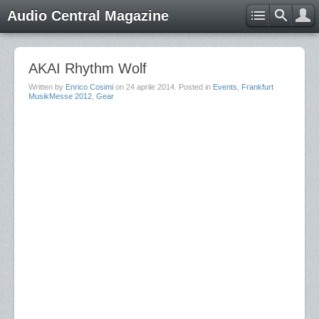
Audio Central Magazine
AKAI Rhythm Wolf
Written by
Enrico Cosimi
on
24 aprile 2014
. Posted in
Events
,
Frankfurt
MusikMesse 2012
,
Gear