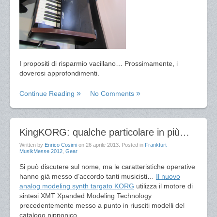
I propositi di risparmio vacillano… Prossimamente, i
doverosi approfondimenti.
Continue Reading
No Comments
KingKORG: qualche particolare in più…
Written by
Enrico Cosimi
on
26 aprile 2013
. Posted in
Frankfurt
MusikMesse 2012
,
Gear
Si può discutere sul nome, ma le caratteristiche operative
hanno già messo d’accordo tanti musicisti…
Il nuovo
analog modeling synth targato KORG
utilizza il motore di
sintesi XMT Xpanded Modeling Technology
precedentemente messo a punto in riusciti modelli del
catalogo nipponico.