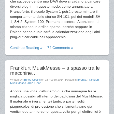
che succede dentro una DAW dove si vadano a caricare
diversi plug-in. In questo modo, come annunciato a
Francoforte, il piccolo System-1 potrà presto mimare il
comportamento dello storico SH-101, poi dei modelli SH-
1, SH-2, System-100, Promars, eccetera. Attenzione! Li
stiamo citando in ordine sparso, perché neppure in
Roland sanno quale sarà la calendarizzazione degli altri
plug-out caricabili nell’apparecchio.
Continue Reading
74 Comments
Frankfurt MusikMesse – a spasso tra le
macchine…
Written by
Enrico Cosimi
on
15 marzo 2014
. Posted in
Events
,
Frankfurt
MusikMesse 2012
,
Gear
Ancora una volta, catturiamo qualche immagine tra le
migliaia possibili all’interno dei padiglioni del MusikMesse.
Il materiale è (veramente) tanto, a parte i soliti
piagnucolosi di professione che si lamentavano già
venticinque anni orsono, questa volta per gli elettronici è