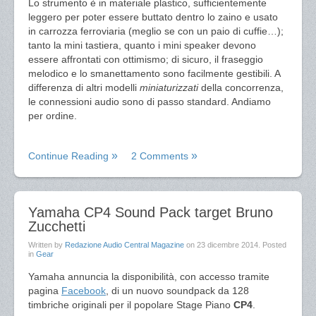
Lo strumento è in materiale plastico, sufficientemente
leggero per poter essere buttato dentro lo zaino e usato
in carrozza ferroviaria (meglio se con un paio di cuffie…);
tanto la mini tastiera, quanto i mini speaker devono
essere affrontati con ottimismo; di sicuro, il fraseggio
melodico e lo smanettamento sono facilmente gestibili. A
differenza di altri modelli
miniaturizzati
della concorrenza,
le connessioni audio sono di passo standard. Andiamo
per ordine.
Continue Reading
2 Comments
Yamaha CP4 Sound Pack target Bruno
Zucchetti
Written by
Redazione Audio Central Magazine
on
23 dicembre 2014
. Posted
in
Gear
Yamaha annuncia la disponibilità, con accesso tramite
pagina
Facebook
, di un nuovo soundpack da 128
timbriche originali per il popolare Stage Piano
CP4
.