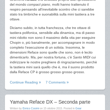
del mondo
compact piano
, molti hanno trattenuto il
respiro pensando all’inevitabile scontro che ci sarebbe
stato tra timbriche e suonabilità sulla mini tastiera a tre
ottave.
Diciamo subito, in tutta franchezza, che tre ottave di
tastiera polifonica, sensibile alla dinamica, ma di passo
mini ridotto non sono il massimo della vita per eseguire
Chopin o, più banalmente, per accompagnare in modo
completo l’esecuzione di un solista. Insomma, le
dimensioni Reface sono quelle che sono, non è lecito
dimenticarlo. Ma, per nostra fortuna, c’è
Santo MIDI
cui
indirizzare le nostre preghiere di ringraziamento, perchè
la tastiera mini sarà quello che è, ma il suono prodotto
dalla Reface CP è grosso grosso grosso grosso.
Continue Reading
7 Comments
Yamaha Reface DX – Seconda parte
Written by
Enrico Cosimi
on
15 ottobre 2015
. Posted in
Gear