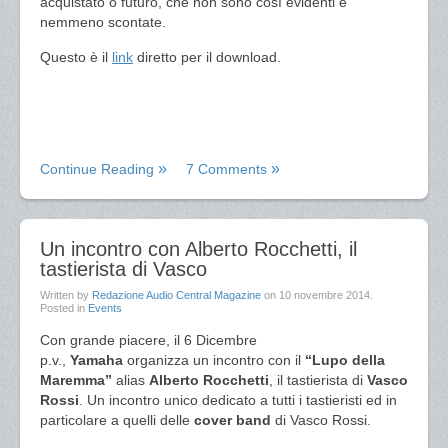
acquistato o futuro, che non sono così evidenti e
nemmeno scontate.
Questo è il
link
diretto per il download.
Continue Reading
7 Comments
Un incontro con Alberto Rocchetti, il
tastierista di Vasco
Written by
Redazione Audio Central Magazine
on
10 novembre 2014
.
Posted in
Events
Con grande piacere, il 6 Dicembre
p.v.,
Yamaha
organizza un incontro con il
“Lupo della
Maremma”
alias
Alberto Rocchetti
, il tastierista di
Vasco
Rossi
. Un incontro unico dedicato a tutti i tastieristi ed in
particolare a quelli delle
cover band
di Vasco Rossi.