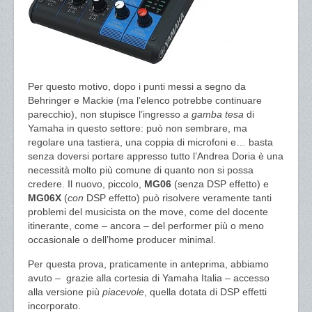
Per questo motivo, dopo i punti messi a segno da
Behringer e Mackie (ma l’elenco potrebbe continuare
parecchio), non stupisce l’ingresso
a gamba tesa
di
Yamaha in questo settore: può non sembrare, ma
regolare una tastiera, una coppia di microfoni e… basta
senza doversi portare appresso tutto l’Andrea Doria è una
necessità molto più comune di quanto non si possa
credere. Il nuovo, piccolo,
MG06
(senza DSP effetto) e
MG06X
(
con
DSP effetto) può risolvere veramente tanti
problemi del musicista on the move, come del docente
itinerante, come – ancora – del performer più o meno
occasionale o dell’home producer minimal.
Per questa prova, praticamente in anteprima, abbiamo
avuto – grazie alla cortesia di Yamaha Italia – accesso
alla versione più
piacevole
, quella dotata di DSP effetti
incorporato.