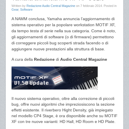
Written by
Redazione Audio Central Magazine
on
7 febbraio 2014
. Posted in
Gear
,
Software
A NAMM conclusa, Yamaha annuncia l’aggiornamento di
sistema operativo per la popolare workstation MOTIF XF,
da tempo
testa di serie
nella sua categoria. Come è noto,
gli aggiornamenti di software (o di firmware) permettono
di correggere piccoli bug scoperti strada facendo o di
aggiungere nuove prestazioni alla struttura di base.
A cura della
Redazione
di
Audio Central Magazine
Il nuovo sistema operativo, oltre alla correzione di piccoli
bug, offre nuovi algoritmi che impreziosiscono la sezione
effetti esistente. Il riverbero Hight Density, già impiegato
nel modello CP4 Stage, è ora disponibile anche su MOTIF
XF con tre nuove varianti: HD Hall, HD Room e HD Plate.