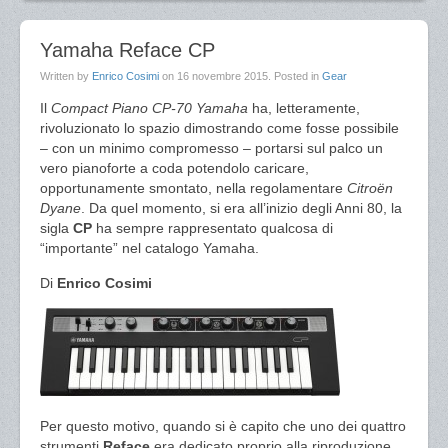
Yamaha Reface CP
Written by
Enrico Cosimi
on
16 novembre 2015
. Posted in
Gear
Il
Compact Piano CP-70 Yamaha
ha, letteramente,
rivoluzionato lo spazio dimostrando come fosse possibile
– con un minimo compromesso – portarsi sul palco un
vero pianoforte a coda potendolo caricare,
opportunamente smontato, nella regolamentare
Citroën
Dyane
. Da quel momento, si era all’inizio degli Anni 80, la
sigla
CP
ha sempre rappresentato qualcosa di
“importante” nel catalogo Yamaha.
Di
Enrico Cosimi
Per questo motivo, quando si è capito che uno dei quattro
strumenti
Reface
era dedicato proprio alla riproduzione