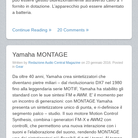
può essere gestito bidirezionalmente attraverso cavo a Y
fornito in dotazione. L’apparecchio può essere alimentato
a batteria.
Continue Reading
20 Comments
Yamaha MONTAGE
Written by
Redazione Audio Central Magazine
on
23 gennaio 2016
. Posted
in
Gear
Da oltre 40 anni, Yamaha crea sintetizzatori che
diventano pietre miliari – dal rivoluzionario DX7 nel 1980
fino alla leggendaria serie MOTIF, Yamaha ha stabilito gli
standard con le sue sintesi FM e AWM. E’ il momento per
un incontro di generazioni: con MONTAGE Yamaha
presenta un sintetizzatore unico di punta, e ri-definisce il
segmento palco – studio. Il suo motore Motion Control
Synthesis, combina i generatori FM-X e AWM2 con
controlli, che permettono una nuova interazione con i
suoni e l’elaborazione del suono, rendendo MONTAGE