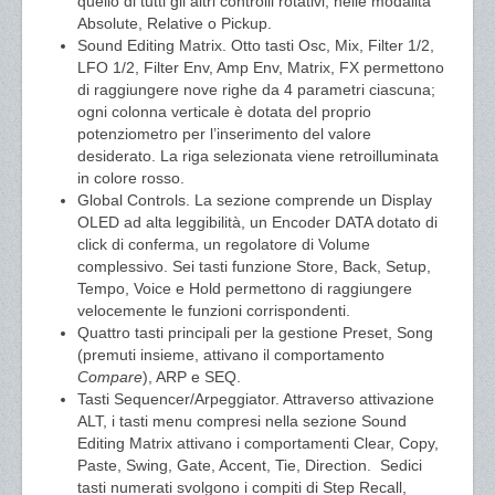
quello di tutti gli altri controlli rotativi, nelle modalità
Absolute, Relative o Pickup.
Sound Editing Matrix. Otto tasti Osc, Mix, Filter 1/2,
LFO 1/2, Filter Env, Amp Env, Matrix, FX permettono
di raggiungere nove righe da 4 parametri ciascuna;
ogni colonna verticale è dotata del proprio
potenziometro per l’inserimento del valore
desiderato. La riga selezionata viene retroilluminata
in colore rosso.
Global Controls. La sezione comprende un Display
OLED ad alta leggibilità, un Encoder DATA dotato di
click di conferma, un regolatore di Volume
complessivo. Sei tasti funzione Store, Back, Setup,
Tempo, Voice e Hold permettono di raggiungere
velocemente le funzioni corrispondenti.
Quattro tasti principali per la gestione Preset, Song
(premuti insieme, attivano il comportamento
Compare
), ARP e SEQ.
Tasti Sequencer/Arpeggiator. Attraverso attivazione
ALT, i tasti menu compresi nella sezione Sound
Editing Matrix attivano i comportamenti Clear, Copy,
Paste, Swing, Gate, Accent, Tie, Direction.
Sedici
tasti numerati svolgono i compiti di Step Recall,