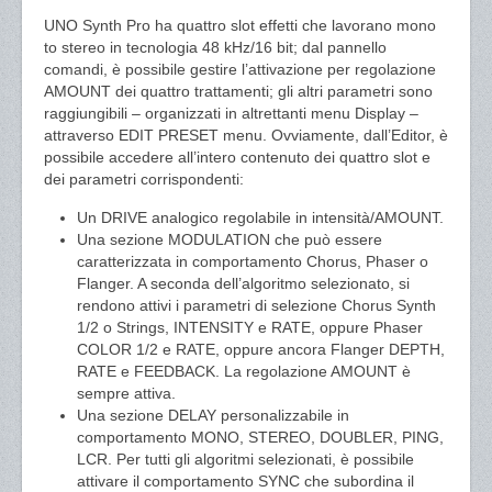
UNO Synth Pro ha quattro slot effetti che lavorano mono
to stereo in tecnologia 48 kHz/16 bit; dal pannello
comandi, è possibile gestire l’attivazione per regolazione
AMOUNT dei quattro trattamenti; gli altri parametri sono
raggiungibili – organizzati in altrettanti menu Display –
attraverso EDIT PRESET menu. Ovviamente, dall’Editor, è
possibile accedere all’intero contenuto dei quattro slot e
dei parametri corrispondenti:
Un DRIVE analogico regolabile in intensità/AMOUNT.
Una sezione MODULATION che può essere
caratterizzata in comportamento Chorus, Phaser o
Flanger. A seconda dell’algoritmo selezionato, si
rendono attivi i parametri di selezione Chorus Synth
1/2 o Strings, INTENSITY e RATE, oppure Phaser
COLOR 1/2 e RATE, oppure ancora Flanger DEPTH,
RATE e FEEDBACK. La regolazione AMOUNT è
sempre attiva.
Una sezione DELAY personalizzabile in
comportamento MONO, STEREO, DOUBLER, PING,
LCR. Per tutti gli algoritmi selezionati, è possibile
attivare il comportamento SYNC che subordina il