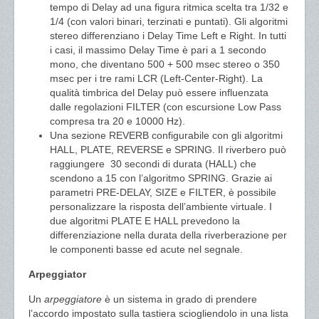
tempo di Delay ad una figura ritmica scelta tra 1/32 e
1/4 (con valori binari, terzinati e puntati). Gli algoritmi
stereo differenziano i Delay Time Left e Right. In tutti
i casi, il massimo Delay Time è pari a 1 secondo
mono, che diventano 500 + 500 msec stereo o 350
msec per i tre rami LCR (Left-Center-Right). La
qualità timbrica del Delay può essere influenzata
dalle regolazioni FILTER (con escursione Low Pass
compresa tra 20 e 10000 Hz).
Una sezione REVERB configurabile con gli algoritmi
HALL, PLATE, REVERSE e SPRING. Il riverbero può
raggiungere
30 secondi di durata (HALL) che
scendono a 15 con l’algoritmo SPRING. Grazie ai
parametri PRE-DELAY, SIZE e FILTER, è possibile
personalizzare la risposta dell’ambiente virtuale. I
due algoritmi PLATE E HALL prevedono la
differenziazione nella durata della riverberazione per
le componenti basse ed acute nel segnale.
Arpeggiator
Un
arpeggiatore
è un sistema in grado di prendere
l’accordo impostato sulla tastiera sciogliendolo in una lista