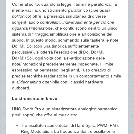
Come al solito, quando si legge il termine
parafonico
, la
mente vacilla: uno strumento parafonico (cioè
quasi
polifonico
) offre la presenza simultanea di diverse
sorgenti audio
controllabili individualmente per ciò che
riguarda l’intonazione
, che confluiscono dentro un unico
sistema di filtraggio/amplificazione e articolazione del
suono. In questo modo, sommando sulla tastiera le note
Do, Mi, Sol (con una timbrica sufficientemente
percussiva), si otterrà l’esecuzione di Do, Do+Mi,
Do+Mi+Sol, ogni volta con la ri-articolazione delle
note/intonazioni precedentemente impegnate. Il limite
espressivo ha permesso, negli anni, l’uso creativo di
precise tecniche tastieristiche in un comportamento simile
al
sjidechaining
ottenibile con i classici hardware
outboard.
Lo strumento in breve
UNO Synth Pro è un sintetizzatore analogico parafonico
(vedi sopra) che offre al musicista:
Tre oscillatori audio dotati di Hard Sync, PWM, FM e
Ring Modulation. La frequenza dei tre oscillatori è