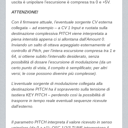
uscita è unipolare l’escursione è compresa tra 0 e +5V.
ATTENZIONE!
Con il firmware attuale, l’eventuale sorgente CV esterna
collegata – ad esempio – a CV 1 Input e ruotata sulla
destinazione complessiva PITCH viene interpretata a
piena intensità appena ci si allontana dall’Amount 0.
Inviando un salto di ottava arpeggiato esternamente al
controllo di Pitch, per l’intera escursione compresa tra 1 e
64, si ottiene subito l’intervallo desiderato, senza
possibilità di dosare l’escursione di modulazione (da un
certo punto di vista, il compito è semplificato; per altri
versi, le cose possono divenire più complesse).
L’eventuale sorgente di modulazione collegata alla
destinazione PITCH ha il sopravvento sulla tensione di
tastiera KEY PITCH – perdendo così la possibilità di
trasporre in tempo reale eventuali sequenze ricevute
dall’esterno.
Il parametro PITCH interpreta il valore ricevuto in senso
unipolare (da 0 a +1); OSC 1/2/3 TUNE interpretano il