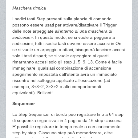
Maschera ritmica
I sedici tasti Step presenti sulla plancia di comando
possono essere usati per attivare/disattivare il Trigger
delle note arpeggiate
all’interno di una maschera di
sedicesimi
. In questo modo, se si vuole arpeggiare a
sedicesimi, tutti i sedici tasti devono essere accesi in On;
se si vuole un arpeggio a ottavi, bisognerà lasciare accesi
solo i tasti dispari; se si vuole arpeggiare ai quarti,
rimarranno accesi solo gli step 1, 5, 9, 13. Come è facile
immaginare, qualsiasi combinazione di accensione
spegnimento impostata dall’utente avrà un immediato
riscontro nel solfeggio applicato all’esecuzione (ad
esempio, 3+3+2, 3+3+2 o altri comportamenti
equivalenti). Brilliant!
Sequencer
Lo Step Sequencer di bordo può registrare fino a 64 step
di sequenza organizzati in 4 pagine da 16 step ciascuna.
E’ possibile registrare in tempo reale o con caricamento
step by step. Ciascuno step può memorizzare, oltre