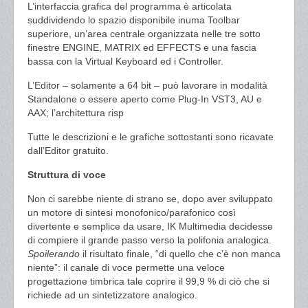
L’interfaccia grafica del programma è articolata
suddividendo lo spazio disponibile inuma Toolbar
superiore, un’area centrale organizzata nelle tre sotto
finestre ENGINE, MATRIX ed EFFECTS e una fascia
bassa con la Virtual Keyboard ed i Controller.
L’Editor – solamente a 64 bit – può lavorare in modalità
Standalone o essere aperto come Plug-In VST3, AU e
AAX; l’architettura risp
Tutte le descrizioni e le grafiche sottostanti sono ricavate
dall’Editor gratuito.
Struttura di voce
Non ci sarebbe niente di strano se, dopo aver sviluppato
un motore di sintesi monofonico/parafonico così
divertente e semplice da usare, IK Multimedia decidesse
di compiere il grande passo verso la polifonia analogica.
Spoilerando
il risultato finale, “di quello che c’è non manca
niente”: il canale di voce permette una veloce
progettazione timbrica tale coprire il 99,9 % di ciò che si
richiede ad un sintetizzatore analogico.