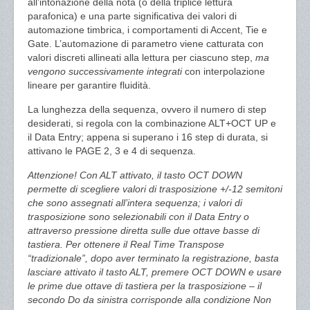
all’intonazione della nota (o della triplice lettura
parafonica) e una parte significativa dei valori di
automazione timbrica, i comportamenti di Accent, Tie e
Gate. L’automazione di parametro viene catturata con
valori discreti allineati alla lettura per ciascuno step,
ma
vengono successivamente integrati
con interpolazione
lineare per garantire fluidità.
La lunghezza della sequenza, ovvero il numero di step
desiderati, si regola con la combinazione ALT+OCT UP e
il Data Entry; appena si superano i 16 step di durata, si
attivano le PAGE 2, 3 e 4 di sequenza.
Attenzione! Con ALT attivato, il tasto OCT DOWN
permette di scegliere valori di trasposizione +/-12 semitoni
che sono assegnati all’intera sequenza; i valori di
trasposizione sono selezionabili con il Data Entry o
attraverso pressione diretta sulle due ottave basse di
tastiera. Per ottenere il Real Time Transpose
“tradizionale”, dopo aver terminato la registrazione, basta
lasciare attivato il tasto ALT, premere OCT DOWN e usare
le prime due ottave di tastiera per la trasposizione – il
secondo Do da sinistra corrisponde alla condizione Non