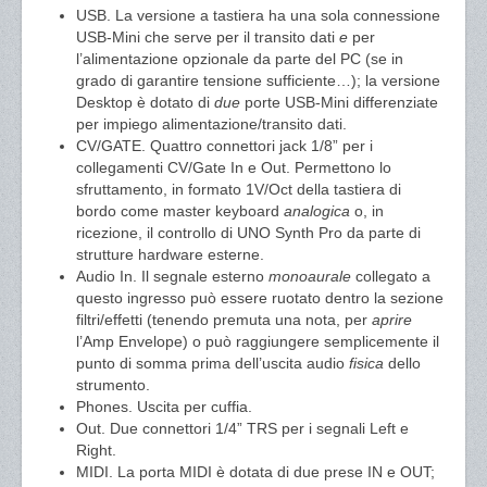
USB. La versione a tastiera ha una sola connessione
USB-Mini che serve per il transito dati
e
per
l’alimentazione opzionale da parte del PC (se in
grado di garantire tensione sufficiente…); la versione
Desktop è dotato di
due
porte USB-Mini differenziate
per impiego alimentazione/transito dati.
CV/GATE. Quattro connettori jack 1/8” per i
collegamenti CV/Gate In e Out. Permettono lo
sfruttamento, in formato 1V/Oct della tastiera di
bordo come master keyboard
analogica
o, in
ricezione, il controllo di UNO Synth Pro da parte di
strutture hardware esterne.
Audio In. Il segnale esterno
monoaurale
collegato a
questo ingresso può essere ruotato dentro la sezione
filtri/effetti (tenendo premuta una nota, per
aprire
l’Amp Envelope) o può raggiungere semplicemente il
punto di somma prima dell’uscita audio
fisica
dello
strumento.
Phones. Uscita per cuffia.
Out. Due connettori 1/4” TRS per i segnali Left e
Right.
MIDI. La porta MIDI è dotata di due prese IN e OUT;