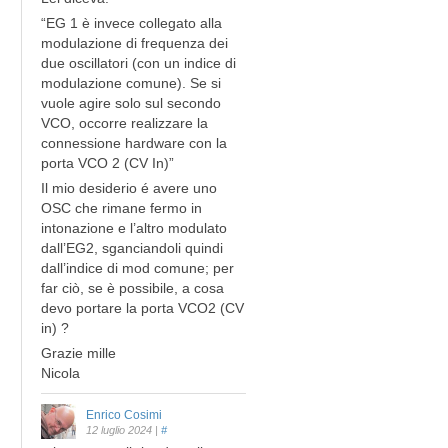
“EG 1 è invece collegato alla
modulazione di frequenza dei
due oscillatori (con un indice di
modulazione comune). Se si
vuole agire solo sul secondo
VCO, occorre realizzare la
connessione hardware con la
porta VCO 2 (CV In)”
Il mio desiderio é avere uno
OSC che rimane fermo in
intonazione e l’altro modulato
dall’EG2, sganciandoli quindi
dall’indice di mod comune; per
far ciò, se è possibile, a cosa
devo portare la porta VCO2 (CV
in) ?
Grazie mille
Nicola
Enrico Cosimi
12 luglio 2024
|
#