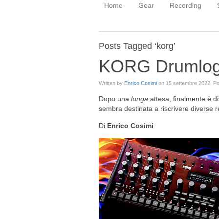
Home
Gear
Recording
Posts Tagged ‘korg’
KORG Drumlog
Written by
Enrico Cosimi
on
15 settembre 2022
. P
Dopo una
lunga
attesa, finalmente è d
sembra destinata a riscrivere diverse 
Di
Enrico Cosimi