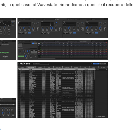
iti, in quel caso, al Wavestate: rimandiamo a quei file il recupero delle