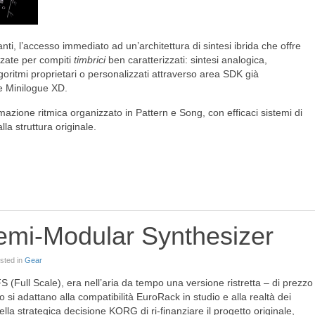
anti, l’accesso immediato ad un’architettura di sintesi ibrida che offre
zzate per compiti
timbrici
ben caratterizzati: sintesi analogica,
oritmi proprietari o personalizzati attraverso area SDK già
e Minilogue XD.
azione ritmica organizzato in Pattern e Song, con efficaci sistemi di
a struttura originale.
mi-Modular Synthesizer
osted in
Gear
 (Full Scale), era nell’aria da tempo una versione ristretta – di prezzo
 si adattano alla compatibilità EuroRack in studio e alla realtà dei
ella strategica decisione KORG di ri-finanziare il progetto originale,