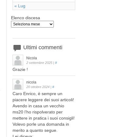
« Lug
Elenco discesa
Ultimi
commenti
Nicola
2 settembre 2025
|
#
Grazie !
nicola
20 ottobre 2024
|
#
Caro Enrico, è sempre un
piacere leggere dei suoi articoli!
Avendo in casa un vecchio
ms20 l’ho rispolverato per
mettere in pratica i suoi consigli!
Volevo porle una domanda in
merito a quanto segue.
Lei diceva: