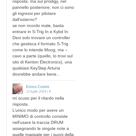
risposta. ma sul prodigy, nel
pannello posteriore, non ci sono
gli ingressi per pilotare
dall’esterno?
se non ricordo male, basta
entrare in S-Trig In e Kybd In.
Devi solo trovare un controller
che gestisca il formato S-Trig
come lo intende Moog, ma –
cavo a parte (quello, lo trovi sul
sito di Kenton Electronics), una
qualsiasi KeyStep Arturia
dovrebbe andare bene…
Enrico Cosimi
12 luglio 2024
|
#
mi scuso per il ritardo nella
risposta.
L’unico modo per avere un
MINIMO di controllo consiste
nell’usare la traccia DRUM
assegnando le singole note a
quelle mappate per i suoni della