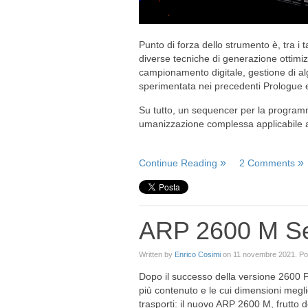
Punto di forza dello strumento è, tra i t
diverse tecniche di generazione ottimi
campionamento digitale, gestione di alg
sperimentata nei precedenti Prologue 
Su tutto, un sequencer per la programm
umanizzazione complessa applicabile all
Continue Reading
2 Comments
ARP 2600 M Se
Written by
Enrico Cosimi
on
11 novembre 2021
. P
Dopo il successo della versione 2600 FS
più contenuto e le cui dimensioni meglio
trasporti: il nuovo ARP 2600 M, frutto d