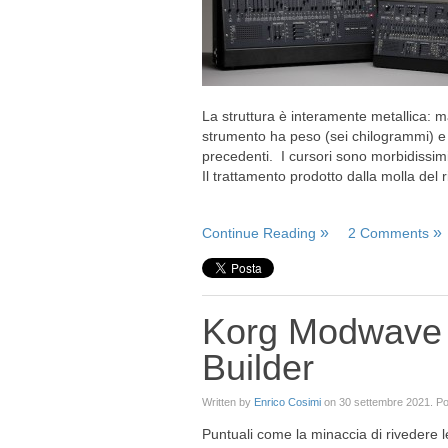
La struttura è interamente metallica: m
strumento ha peso (sei chilogrammi) e d
precedenti.
I cursori sono morbidissimi 
Il trattamento prodotto dalla molla del 
Continue Reading
2 Comments
Korg Modwave E
Builder
Written by
Enrico Cosimi
on
30 settembre 2021
. P
Puntuali come la minaccia di rivedere l