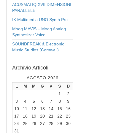
ACUSMATIQ XVII DIMENSIONI
PARALLELE
IK Multimedia UNO Synth Pro
Moog MAVIS – Moog Analog
Synthesizer Voice
SOUNDFREAK & Electronic
Music Studios (Cornwall)
Archivio
Articoli
AGOSTO 2026
L
M
M
G
V
S
D
1
2
3
4
5
6
7
8
9
10
11
12
13
14
15
16
17
18
19
20
21
22
23
24
25
26
27
28
29
30
31