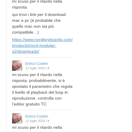
mi scuso per il ritardo nella
risposta.
qui trovi i link per il download
mac e pc (è probabile che
quello mac non sia più
compatibile…)
https://www.nordkeyboards.com/legacy-
products/nord-modular-
g2/downloads/
Enrico Cosimi
12 luglio 2024
|
#
mi scuso per il ritardo nella
risposta. probabilmente, si è
spostato il parametro che regola
il livello di playback del loop in
riproduzione. controlla con
l’editor gratuito TC
Enrico Cosimi
12 luglio 2024
|
#
mi scuso per il ritardo nella