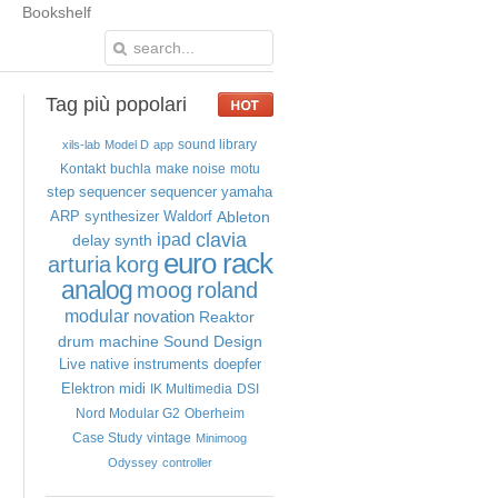
Bookshelf
Tag
più popolari
sound library
xils-lab
Model D
app
Kontakt
buchla
make noise
motu
step sequencer
sequencer
yamaha
Ableton
ARP
synthesizer
Waldorf
clavia
ipad
delay
synth
euro rack
arturia
korg
analog
moog
roland
modular
novation
Reaktor
drum machine
Sound Design
Live
native instruments
doepfer
Elektron
midi
IK Multimedia
DSI
Nord Modular G2
Oberheim
Case Study
vintage
Minimoog
Odyssey
controller