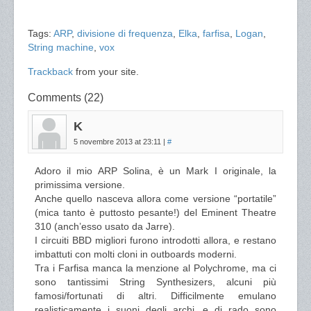
Tags:
ARP
,
divisione di frequenza
,
Elka
,
farfisa
,
Logan
,
String machine
,
vox
Trackback
from your site.
Comments (22)
K
5 novembre 2013 at 23:11
|
#
Adoro il mio ARP Solina, è un Mark I originale, la
primissima versione.
Anche quello nasceva allora come versione “portatile”
(mica tanto è puttosto pesante!) del Eminent Theatre
310 (anch’esso usato da Jarre).
I circuiti BBD migliori furono introdotti allora, e restano
imbattuti con molti cloni in outboards moderni.
Tra i Farfisa manca la menzione al Polychrome, ma ci
sono tantissimi String Synthesizers, alcuni più
famosi/fortunati di altri. Difficilmente emulano
realisticamente i suoni degli archi, e di rado sono