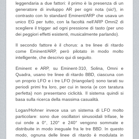
leggendaria a due fattori: il primo è la presenza di un
generatore di inviluppo AR per ogni nota (sic!), in
contrasto con lo standard Eminent/ARP che usava un
unico EG per tutto, con la facoltà nell’ARP Omni2 di
scegliere il trigger ad ogni pressione di tasto (per uno
dei peggiori effetti esistenti, musicalmente parlando).
Il secondo fattore è il chorus: a tre linee di ritardo
come Eminent/ARP, però pilotato in modo molto
intelligente, che descrivo qui di seguito.
Eminent e ARP, su Eminent-310, Solina, Omni e
Quadra, usano tre linee di ritardo BBD, ciascuna con
un proprio LFO e i tre LFO (triangolari) sono tarati su
periodi primi fra loro, per cui in teoria (e con taratura
perfetta) non presentano ciclicità. Il sistema quindi si
basa sulla ricerca della massima casualità.
Logan/Hohner invece usa un sistema di LFO molto
particolare: sono due oscillatori sinusoidali trifase, le
cui onde a 0°, 120° e 240° vengono sommate e
distribuite in modo ineguale fra le tre BBD. In questo
modo, ognuna delle linee di ritardo è modulata in