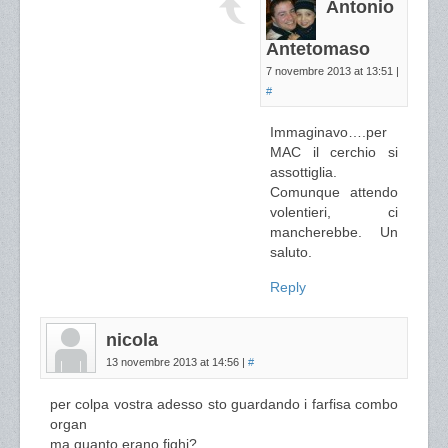
Antonio
Antetomaso
7 novembre 2013 at 13:51
|
#
Immaginavo….per
MAC il cerchio si
assottiglia.
Comunque attendo
volentieri, ci
mancherebbe. Un
saluto.
Reply
nicola
13 novembre 2013 at 14:56
|
#
per colpa vostra adesso sto guardando i farfisa combo
organ
ma quanto erano fighi?