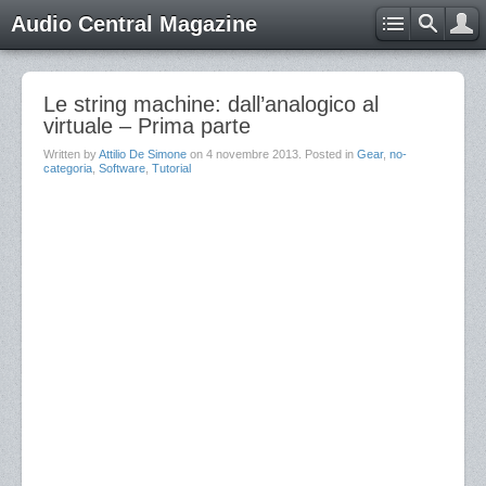
Audio Central Magazine
Le string machine: dall’analogico al
virtuale – Prima parte
Written by
Attilio De Simone
on
4 novembre 2013
. Posted in
Gear
,
no-
categoria
,
Software
,
Tutorial