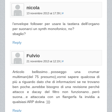
nicola
13 novembre 2013 at 17:39
|
#
l’envelope follower per usare la tastiera delll’organo
per suonarci un synth monofonico, no?
sbaglio?
Reply
Fulvio
21 novembre 2013 at 12:19
|
#
Articolo bellissimo…posseggo una crumar
multiman(del 75 presumo),vorrei sapere qualcosa di
più a riguardo dato che di informazioni se ne trovano
ben poche..avrebbe bisogno di una revisione perché
attacco e dacay del filtro non funzionano…però
suona…e attaccata con un flangerfa fa invidia a
qualsiasi ARP dolina :)))
Reply