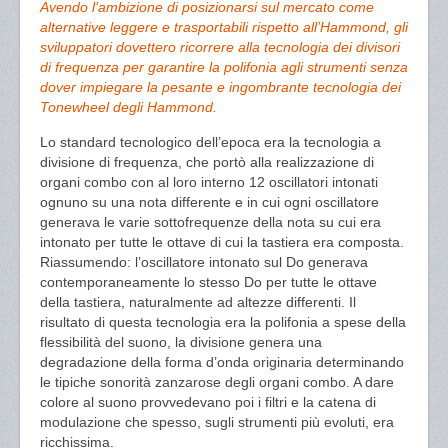
Avendo l’ambizione di posizionarsi sul mercato come
alternative leggere e trasportabili rispetto all’Hammond, gli
sviluppatori dovettero ricorrere alla tecnologia dei divisori
di frequenza per garantire la polifonia agli strumenti senza
dover impiegare la pesante e ingombrante tecnologia dei
Tonewheel degli Hammond.
Lo standard tecnologico dell’epoca era la tecnologia a
divisione di frequenza, che portò alla realizzazione di
organi combo con al loro interno 12 oscillatori intonati
ognuno su una nota differente e in cui ogni oscillatore
generava le varie sottofrequenze della nota su cui era
intonato per tutte le ottave di cui la tastiera era composta.
Riassumendo: l’oscillatore intonato sul Do generava
contemporaneamente lo stesso Do per tutte le ottave
della tastiera, naturalmente ad altezze differenti. Il
risultato di questa tecnologia era la polifonia a spese della
flessibilità del suono, la divisione genera una
degradazione della forma d’onda originaria determinando
le tipiche sonorità zanzarose degli organi combo. A dare
colore al suono provvedevano poi i filtri e la catena di
modulazione che spesso, sugli strumenti più evoluti, era
ricchissima.