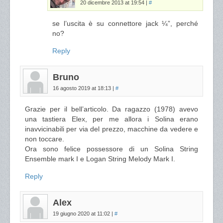
20 dicembre 2013 at 19:54
|
#
se l’uscita è su connettore jack ¼”, perché
no?
Reply
Bruno
16 agosto 2019 at 18:13
|
#
Grazie per il bell’articolo. Da ragazzo (1978) avevo
una tastiera Elex, per me allora i Solina erano
inavvicinabili per via del prezzo, macchine da vedere e
non toccare.
Ora sono felice possessore di un Solina String
Ensemble mark I e Logan String Melody Mark I.
Reply
Alex
19 giugno 2020 at 11:02
|
#