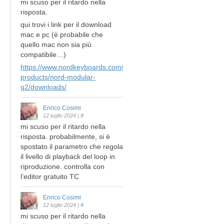
mi scuso per il ritardo nella
risposta.
qui trovi i link per il download
mac e pc (è probabile che
quello mac non sia più
compatibile…)
https://www.nordkeyboards.com/legacy-
products/nord-modular-
g2/downloads/
Enrico Cosimi
12 luglio 2024
|
#
mi scuso per il ritardo nella
risposta. probabilmente, si è
spostato il parametro che regola
il livello di playback del loop in
riproduzione. controlla con
l’editor gratuito TC
Enrico Cosimi
12 luglio 2024
|
#
mi scuso per il ritardo nella