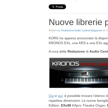
Nuove librerie
Written by
Redazione Audio Central Magazine
on
2
KORG ha appena annunciato la disponibi
KRONOS EXs, una KRS e una EXs aggio
A cura della
Redazione
di
Audio Cent
Qui
e
qui
, è possibile trovare l’elenco de
rispettive dimensioni. Le nuove famigli
Edition,
EXs88
KApro Theatre Organ;