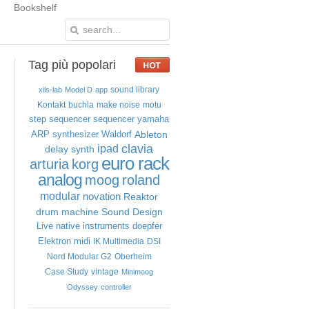
Bookshelf
Tag
più popolari
sound library
xils-lab
Model D
app
Kontakt
buchla
make noise
motu
step sequencer
sequencer
yamaha
Ableton
ARP
synthesizer
Waldorf
clavia
ipad
delay
synth
euro rack
arturia
korg
analog
moog
roland
modular
novation
Reaktor
drum machine
Sound Design
Live
native instruments
doepfer
Elektron
midi
IK Multimedia
DSI
Nord Modular G2
Oberheim
Case Study
vintage
Minimoog
Odyssey
controller