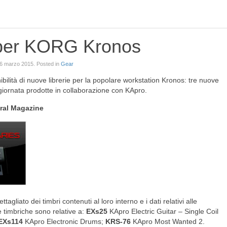
 per KORG Kronos
6 marzo 2015
. Posted in
Gear
lità di nuove librerie per la popolare workstation Kronos: tre nuove
rnata prodotte in collaborazione con KApro.
ral Magazine
ttagliato dei timbri contenuti al loro interno e i dati relativi alle
e timbriche sono relative a:
EXs25
KApro Electric Guitar – Single Coil
EXs114
KApro Electronic Drums;
KRS-76
KApro Most Wanted 2.