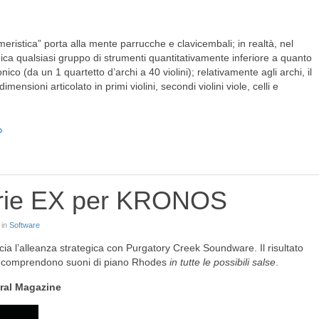
ameristica” porta alla mente parrucche e clavicembali; in realtà, nel
ica qualsiasi gruppo di strumenti quantitativamente inferiore a quanto
nico (da un 1 quartetto d’archi a 40 violini); relativamente agli archi, il
nsioni articolato in primi violini, secondi violini viole, celli e
rerie EX per KRONOS
 in
Software
ia l’alleanza strategica con Purgatory Creek Soundware. Il risultato
he comprendono suoni di piano Rhodes
in tutte le possibili salse
.
ral Magazine