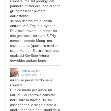
risposta. ma sul prodigy, nel
pannello posteriore, non ci sono
gli ingressi per pilotare
dall’esterno?
se non ricordo male, basta
entrare in S-Trig In e Kybd In.
Devi solo trovare un controller
che gestisca il formato S-Trig
come lo intende Moog, ma –
cavo a parte (quello, lo trovi sul
sito di Kenton Electronics), una
qualsiasi KeyStep Arturia
dovrebbe andare bene…
Enrico Cosimi
12 luglio 2024
|
#
mi scuso per il ritardo nella
risposta.
L’unico modo per avere un
MINIMO di controllo consiste
nell’usare la traccia DRUM
assegnando le singole note a
quelle mappate per i suoni della