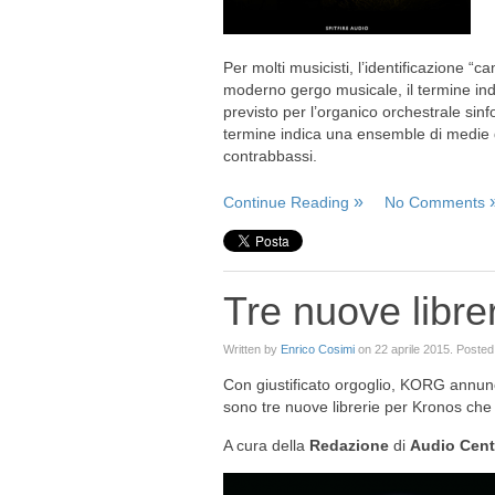
Per molti musicisti, l’identificazione “c
moderno gergo musicale, il termine ind
previsto per l’organico orchestrale sinfo
termine indica una ensemble di medie dime
contrabbassi.
Continue Reading
No Comments
Tre nuove lib
Written by
Enrico Cosimi
on
22 aprile 2015
. Posted
Con giustificato orgoglio, KORG annunc
sono tre nuove librerie per Kronos c
A cura della
Redazione
di
Audio Cent