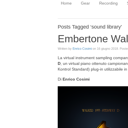
Home
Gear
Recording
Posts Tagged ‘sound library’
Embertone Wal
Written by
Enrico Cosimi
on
16 giugno 2018
. Poste
La virtual instrument sampling compa
D
, un virtual piano ottenuto campiona
Kontrol Standard) plug-in utilizzabile
Di
Enrico Cosimi