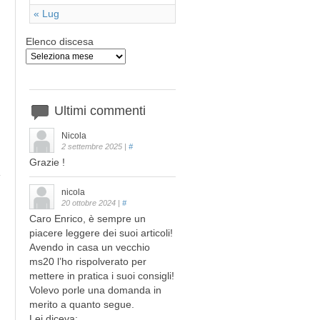
« Lug
Elenco discesa
Ultimi
commenti
Nicola
2 settembre 2025
|
#
Grazie !
nicola
20 ottobre 2024
|
#
Caro Enrico, è sempre un
piacere leggere dei suoi articoli!
Avendo in casa un vecchio
ms20 l’ho rispolverato per
mettere in pratica i suoi consigli!
Volevo porle una domanda in
merito a quanto segue.
Lei diceva: