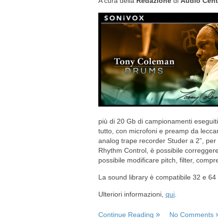
A cura della
Redazione
di
Audio Cent
più di 20 Gb di campionamenti eseguiti
tutto, con microfoni e preamp da leccar
analog trape recorder Studer a 2”, per
Rhythm Control, è possibile correggere g
possibile modificare pitch, filter, com
La sound library è compatibile 32 e 64 
Ulteriori informazioni,
qui
.
Continue Reading
No Comments