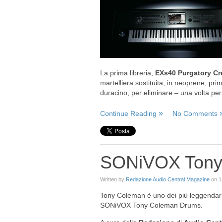
La prima libreria,
EXs40 Purgatory Cr
martelliera sostituita, in neoprene, prima
duracino, per eliminare – una volta per
Continue Reading
No Comments
SONiVOX Tony
Written by
Redazione Audio Central Magazine
on
1
Tony Coleman è uno dei più leggendari 
SONiVOX Tony Coleman Drums.