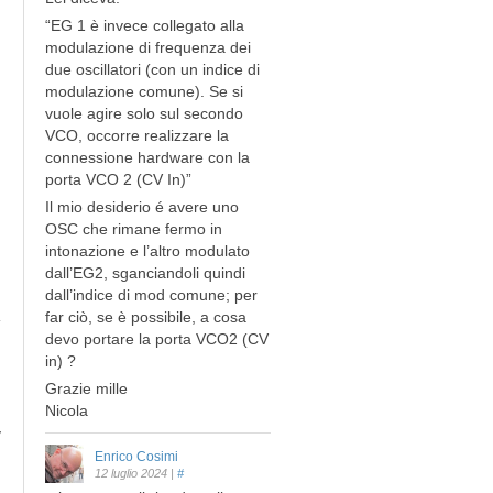
“EG 1 è invece collegato alla
modulazione di frequenza dei
due oscillatori (con un indice di
modulazione comune). Se si
vuole agire solo sul secondo
VCO, occorre realizzare la
connessione hardware con la
porta VCO 2 (CV In)”
Il mio desiderio é avere uno
OSC che rimane fermo in
intonazione e l’altro modulato
dall’EG2, sganciandoli quindi
dall’indice di mod comune; per
far ciò, se è possibile, a cosa
devo portare la porta VCO2 (CV
in) ?
Grazie mille
Nicola
y
Enrico Cosimi
12 luglio 2024
|
#