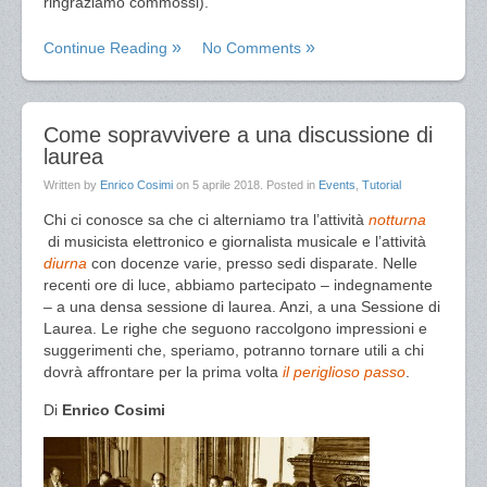
ringraziamo commossi).
Continue Reading
No Comments
Come sopravvivere a una discussione di
laurea
Written by
Enrico Cosimi
on
5 aprile 2018
. Posted in
Events
,
Tutorial
Chi ci conosce sa che ci alterniamo tra l’attività
notturna
di musicista elettronico e giornalista musicale e l’attività
diurna
con docenze varie, presso sedi disparate. Nelle
recenti ore di luce, abbiamo partecipato – indegnamente
– a una densa sessione di laurea. Anzi, a una Sessione di
Laurea. Le righe che seguono raccolgono impressioni e
suggerimenti che, speriamo, potranno tornare utili a chi
dovrà affrontare per la prima volta
il periglioso passo
.
Di
Enrico Cosimi