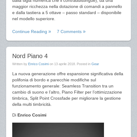
dalla sigla numerica che li contraddistingue), da una
maggior ricchezza nella dotazione di comandi a pannello
e dalla tastiera a 5 ottave – passo standard – disponibile
nel modello superiore.
Continue Reading
7 Comments
Nord Piano 4
Written by
Enrico Cosimi
on
13 aprile 2018
. Posted in
Gear
La nuova generazione offre espansione significativa della
polifonia di bordo e parecchie modifiche sul
funzionamento generale: Seamless Transition tra un
cambio di suono e l’altro, Piano Filter per l’ottimizzazione
timbrica, Split Point Crossfade per migliorare la gestione
della multi timbricità.
Di
Enrico Cosimi