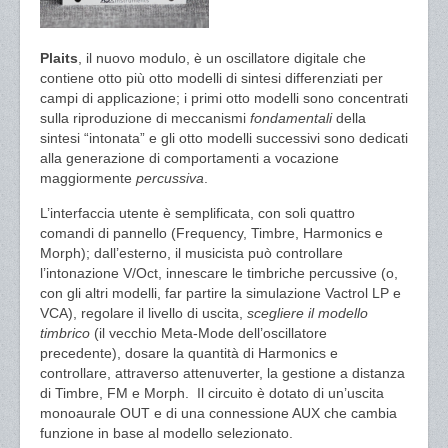
Plaits
, il nuovo modulo, è un oscillatore digitale che
contiene otto più otto modelli di sintesi differenziati per
campi di applicazione; i primi otto modelli sono concentrati
sulla riproduzione di meccanismi
fondamentali
della
sintesi “intonata” e gli otto modelli successivi sono dedicati
alla generazione di comportamenti a vocazione
maggiormente
percussiva
.
L’interfaccia utente è semplificata, con soli quattro
comandi di pannello (Frequency, Timbre, Harmonics e
Morph); dall’esterno, il musicista può controllare
l’intonazione V/Oct, innescare le timbriche percussive (o,
con gli altri modelli, far partire la simulazione Vactrol LP e
VCA), regolare il livello di uscita,
scegliere il modello
timbrico
(il vecchio Meta-Mode dell’oscillatore
precedente), dosare la quantità di Harmonics e
controllare, attraverso attenuverter, la gestione a distanza
di Timbre, FM e Morph. Il circuito è dotato di un’uscita
monoaurale OUT e di una connessione AUX che cambia
funzione in base al modello selezionato.