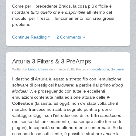
Come per il precedente Braids, la cosa più difficile è
ricordare
tutto quello che è disponibile
all’interno del
modulo; per il resto, il funzionamento non crea grossi
problemi.
Continue Reading
2 Comments
Arturia 3 Filters & 3 PreAmps
Written by
Enrico Cosimi
on
7 marzo 2018
. Posted in
no-categoria
,
Software
Il destino di Arturia è legato a stretto filo con l’emulazione
software di prestigiosi hardware: a partire dal primo
Moog
Modular V
, e proseguendo con tutte le eccellenti
emulazioni contenute nella edizione attuale delle
V-
Collection
(la sesta, ad oggi), non c’è stata volta che il
marchio francese non abbia segnato punti a proprio
vantaggio. Oggi, con l’introduzione di tre
filtri
standalone
(nel senso del funzionamento, ma sempre sotto forma di
plug-in), le capacità sono ulteriormente confermate. Se la
cosa non fosse sufficiente, è possibile sfruttare
anche
la