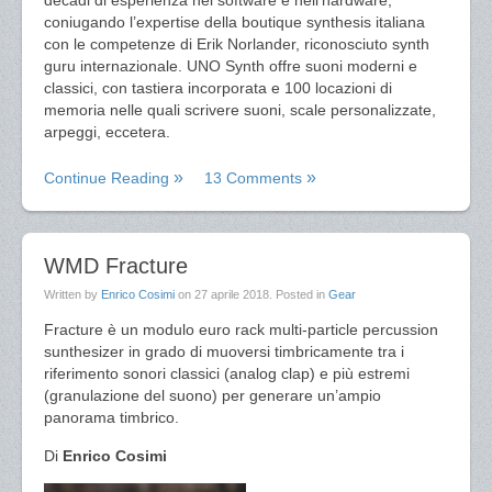
decadi di esperienza nel software e nell’hardware,
coniugando l’expertise della boutique synthesis italiana
con le competenze di Erik Norlander, riconosciuto synth
guru internazionale. UNO Synth offre suoni moderni e
classici, con tastiera incorporata e 100 locazioni di
memoria nelle quali scrivere suoni, scale personalizzate,
arpeggi, eccetera.
Continue Reading
13 Comments
WMD Fracture
Written by
Enrico Cosimi
on
27 aprile 2018
. Posted in
Gear
Fracture è un modulo euro rack multi-particle percussion
sunthesizer in grado di muoversi timbricamente tra i
riferimento sonori classici (analog clap) e più estremi
(granulazione del suono) per generare un’ampio
panorama timbrico.
Di
Enrico Cosimi