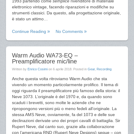
1993 partendo come
semplice
rivenditore di materiale
elettronico vintage, facendo riparazioni e modifiche su
strumenti classici. Da questo, alla progettazione originale,
è stato un attimo…
Continue Reading
No Comments
Warm Audio WA73-EQ –
Preamplificatore mic/line
Written by
Enrico Cosimi
on
6 aprile 2018
. Posted in
Gear
,
Recording
Anche questa volta ritroviamo Warm Audio che sta
vivendo un momento particolarmente prolifico. Il tema di
oggi riguarda il preamplificatore più famoso della storia: il
Neve 1073. L’originale è del 1970 e, da quando sono
scaduti i brevetti, sono molte le aziende che ne
ripropongono versioni più o meno fedeli all’originale. La
stessa AMS Neve, ovviamente, fa del 1073 e delle sue
declinazioni derivate uno dei propri cavalli di battaglia. Sir
Rupert Neve, dal canto suo, grazie alla collaborazione
con l’americana RND (Rupert Neve Designs) segue – con