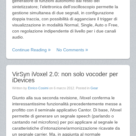
generatore di funzioni autonomo dal resto del
sintetizzatore; l’elettronica dell’oscilloscopio permette la
gestione simultanea di due segnali, in configurazione
doppia traccia, con possibilità di agganciare il trigger di
visualizzazione in modalità Normal, Single, Auto o Free,
con regolazione indipendente di livello per i due canali
audio.
Continue Reading
No Comments
VirSyn iVoxel 2.0: non solo vocoder per
iDevices
Written by
Enrico Cosimi
on
6 marzo 2012
. Posted in
Gear
Giunto alla sua seconda revisione, iVoxel conferma le
interessantissime funzionalità precedentemente messe a
profitto con il seminale applicativo Cantor. Di base, iVoxel
permette di generare un segnale speech (parlando o
cantando nel microfono) per poi applicare al segnale le
caratteristiche d’intonazione/armonizzazione ricavate da
un segnale carrier. Ma, in aggiunta al normale