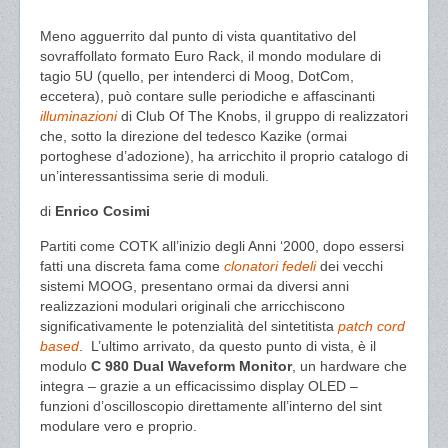
Meno agguerrito dal punto di vista quantitativo del
sovraffollato formato Euro Rack, il mondo modulare di
tagio 5U (quello, per intenderci di Moog, DotCom,
eccetera), può contare sulle periodiche e affascinanti
illuminazioni
di Club Of The Knobs, il gruppo di realizzatori
che, sotto la direzione del tedesco Kazike (ormai
portoghese d’adozione), ha arricchito il proprio catalogo di
un’interessantissima serie di moduli.
di
Enrico Cosimi
Partiti come COTK all’inizio degli Anni ‘2000, dopo essersi
fatti una discreta fama come
clonatori fedeli
dei vecchi
sistemi MOOG, presentano ormai da diversi anni
realizzazioni modulari originali che arricchiscono
significativamente le potenzialità del sintetitista
patch cord
based
. L’ultimo arrivato, da questo punto di vista, è il
modulo
C 980 Dual Waveform Monitor
, un hardware che
integra – grazie a un efficacissimo display OLED –
funzioni d’oscilloscopio direttamente all’interno del sint
modulare vero e proprio.