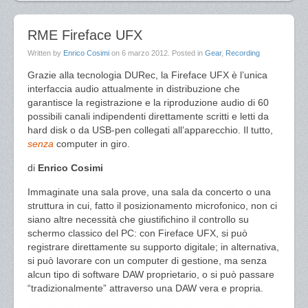
RME Fireface UFX
Written by
Enrico Cosimi
on
6 marzo 2012
. Posted in
Gear
,
Recording
Grazie alla tecnologia DURec, la Fireface UFX è l’unica
interfaccia audio attualmente in distribuzione che
garantisce la registrazione e la riproduzione audio di 60
possibili canali indipendenti direttamente scritti e letti da
hard disk o da USB-pen collegati all’apparecchio. Il tutto,
senza
computer in giro.
di
Enrico Cosimi
Immaginate una sala prove, una sala da concerto o una
struttura in cui, fatto il posizionamento microfonico, non ci
siano altre necessità che giustifichino il controllo su
schermo classico del PC: con Fireface UFX, si può
registrare direttamente su supporto digitale; in alternativa,
si può lavorare con un computer di gestione, ma senza
alcun tipo di software DAW proprietario, o si può passare
“tradizionalmente” attraverso una DAW vera e propria.