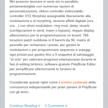
filtri possono lavorare in serie e/o in parallelo;
portamento/glide con numerose opzioni di
personalizzazione; ribbon controller indirizzabile;
controller XYZ Morphée assegnabile liberamente alla
modulazione e al morphing; sezione effetti digitale (era
ora…) con short modulation, ring mod, delay, reverb
(configurazioni in send, insert o bypass); doppio display
alfanumerico per la programmazione on board; 768
locazioni patch suddivise in 8 banchi da 96; matrix di
pannello per richiamare i preset, per gestire le
modulazioni o per programmare sequenze e arpeggi;
ogni preset può gestire fino a 5 snapshot di salvataggio
“al volo” per catturare progressi estemporanei durante le
fasi di editing timbrico; software gratuito PolyBrute Editor
per semplificare ulteriormente le funzioni di
programmazione.
Considerate queste righe come
il minimo sindacale
della
conoscenza indispensabile per poter parlare di PolyBrute
con gli amici.
Continue Reading
5 Comments