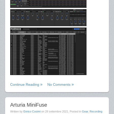
Continue Reading
No Comments
Arturia MiniFuse
Written by
Enrico Cosimi
on
28 settembre 2021
. Posted in
Gear
,
Recording