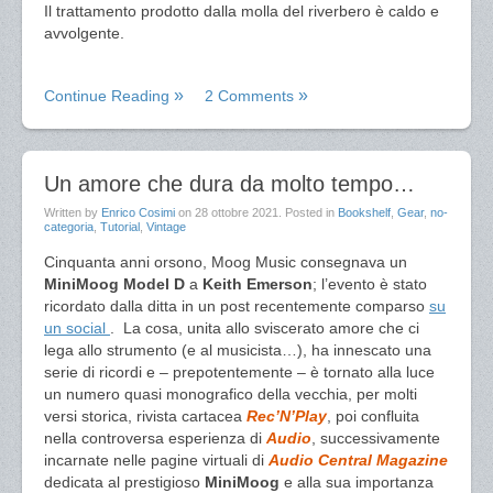
Il trattamento prodotto dalla molla del riverbero è caldo e
avvolgente.
Continue Reading
2 Comments
Un amore che dura da molto tempo…
Written by
Enrico Cosimi
on
28 ottobre 2021
. Posted in
Bookshelf
,
Gear
,
no-
categoria
,
Tutorial
,
Vintage
Cinquanta anni orsono, Moog Music consegnava un
MiniMoog Model D
a
Keith Emerson
; l’evento è stato
ricordato dalla ditta in un post recentemente comparso
su
un social
. La cosa, unita allo sviscerato amore che ci
lega allo strumento (e al musicista…), ha innescato una
serie di ricordi e – prepotentemente – è tornato alla luce
un numero quasi monografico della vecchia, per molti
versi storica, rivista cartacea
Rec’N’Play
, poi confluita
nella controversa esperienza di
Audio
, successivamente
incarnate nelle pagine virtuali di
Audio Central Magazine
dedicata al prestigioso
MiniMoog
e alla sua importanza