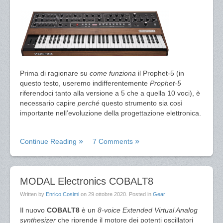
Prima di ragionare su
come funziona
il Prophet-5 (in
questo testo, useremo indifferentemente
Prophet-5
riferendoci tanto alla versione a 5 che a quella 10 voci), è
necessario capire
perché
questo strumento sia così
importante nell’evoluzione della progettazione elettronica.
Continue Reading
7 Comments
MODAL Electronics COBALT8
Written by
Enrico Cosimi
on
29 ottobre 2020
. Posted in
Gear
Il nuovo
COBALT8
è un
8-voice Extended Virtual Analog
synthesizer
che riprende il motore dei potenti oscillatori