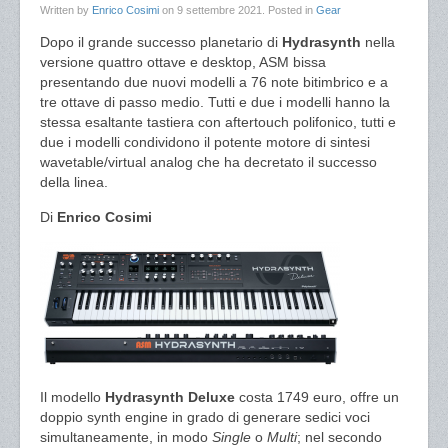
Written by
Enrico Cosimi
on
9 settembre 2021
. Posted in
Gear
Dopo il grande successo planetario di
Hydrasynth
nella
versione quattro ottave e desktop, ASM bissa
presentando due nuovi modelli a 76 note bitimbrico e a
tre ottave di passo medio. Tutti e due i modelli hanno la
stessa esaltante tastiera con aftertouch polifonico, tutti e
due i modelli condividono il potente motore di sintesi
wavetable/virtual analog che ha decretato il successo
della linea.
Di
Enrico Cosimi
Il modello
Hydrasynth Deluxe
costa 1749 euro, offre un
doppio synth engine in grado di generare sedici voci
simultaneamente, in modo
Single
o
Multi
; nel secondo