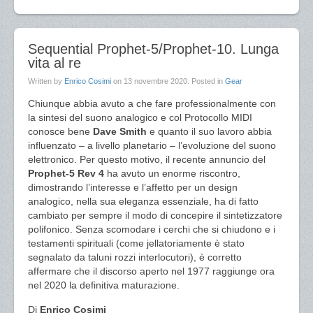
Sequential Prophet-5/Prophet-10. Lunga
vita al re
Written by
Enrico Cosimi
on
13 novembre 2020
. Posted in
Gear
Chiunque abbia avuto a che fare professionalmente con
la sintesi del suono analogico e col Protocollo MIDI
conosce bene
Dave Smith
e quanto il suo lavoro abbia
influenzato – a livello planetario – l’evoluzione del suono
elettronico. Per questo motivo, il recente annuncio del
Prophet-5 Rev 4
ha avuto un enorme riscontro,
dimostrando l’interesse e l’affetto per un design
analogico, nella sua eleganza essenziale, ha di fatto
cambiato per sempre il modo di concepire il sintetizzatore
polifonico. Senza scomodare i cerchi che si chiudono e i
testamenti spirituali (come jellatoriamente è stato
segnalato da taluni rozzi interlocutori), è corretto
affermare che il discorso aperto nel 1977 raggiunge ora
nel 2020 la definitiva maturazione.
Di
Enrico Cosimi