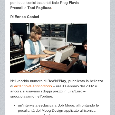
per i due iconici tastieristi italo-Prog
Flavio
Premoli
e
Toni Pagliuca
.
Di
Enrico Cosimi
Nel vecchio numero di
Rec’N’Play
, pubblicato la bellezza
di
diciannove anni orsono
– era il Gennaio del 2002 e
ancora si usavano i doppi prezzi in Lira/Euro –
snocciolavamo nell’ordine:
un’intervista esclusiva a Bob Moog, affrontando le
peculiarità del Moog Design applicato all’iconica