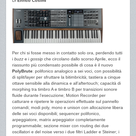
Di
Enrico Cosimi
Per chi si fosse messo in contatto solo ora, perdendo tutti
i
buzz
e i
gossip
che circolano dallo scorso Aprile, ecco il
riassunto più condensato possibile di cosa è il nuovo
PolyBrute
: polifonico analogico a sei voci, con possibilità
di split/layer per sfruttare la bitimbricità; tastiera a cinque
ottave sensibile alla dinamica e all’aftertouch; capacità di
morphing tra timbro A e timbro B per transizioni sonore
fluide durante l’esecuzione; Motion Recorder per
catturare e ripetere le operazioni effettuate sul pannello
comandi; modi poly, mono e unison con allocazione libera
delle sei voci disponibili; sequencer polifonico,
arpeggiatore, matrix arpeggiator completamente
programmabile; sezione mixer con routing dei due
oscillatori e del noise verso i due filtri Ladder e Steiner; i