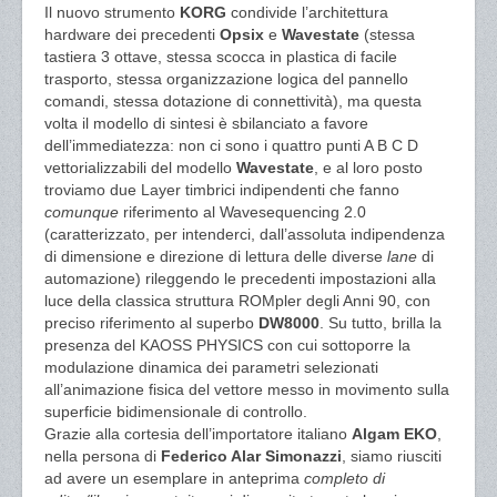
Il nuovo strumento
KORG
condivide l’architettura
hardware dei precedenti
Opsix
e
Wavestate
(stessa
tastiera 3 ottave, stessa scocca in plastica di facile
trasporto, stessa organizzazione logica del pannello
comandi, stessa dotazione di connettività), ma questa
volta il modello di sintesi è sbilanciato a favore
dell’immediatezza: non ci sono i quattro punti A B C D
vettorializzabili del modello
Wavestate
, e al loro posto
troviamo due Layer timbrici indipendenti che fanno
comunque
riferimento al Wavesequencing 2.0
(caratterizzato, per intenderci, dall’assoluta indipendenza
di dimensione e direzione di lettura delle diverse
lane
di
automazione) rileggendo le precedenti impostazioni alla
luce della classica struttura ROMpler degli Anni 90, con
preciso riferimento al superbo
DW8000
. Su tutto, brilla la
presenza del KAOSS PHYSICS con cui sottoporre la
modulazione dinamica dei parametri selezionati
all’animazione fisica del vettore messo in movimento sulla
superficie bidimensionale di controllo.
Grazie alla cortesia dell’importatore italiano
Algam EKO
,
nella persona di
Federico Alar Simonazzi
, siamo riusciti
ad avere un esemplare in anteprima
completo di