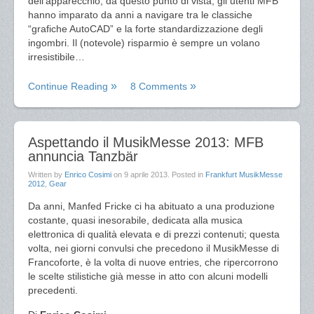
dell’apparecchio; da questo punto di vista, gli utenti MFB
hanno imparato da anni a navigare tra le classiche
“grafiche AutoCAD” e la forte standardizzazione degli
ingombri. Il (notevole) risparmio è sempre un volano
irresistibile…
Continue Reading
8 Comments
Aspettando il MusikMesse 2013: MFB
annuncia Tanzbär
Written by
Enrico Cosimi
on
9 aprile 2013
. Posted in
Frankfurt MusikMesse
2012
,
Gear
Da anni, Manfed Fricke ci ha abituato a una produzione
costante, quasi inesorabile, dedicata alla musica
elettronica di qualità elevata e di prezzi contenuti; questa
volta, nei giorni convulsi che precedono il MusikMesse di
Francoforte, è la volta di nuove entries, che ripercorrono
le scelte stilistiche già messe in atto con alcuni modelli
precedenti.