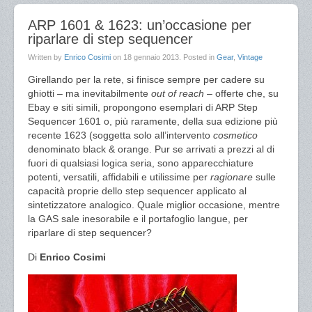
ARP 1601 & 1623: un’occasione per
riparlare di step sequencer
Written by
Enrico Cosimi
on
18 gennaio 2013
. Posted in
Gear
,
Vintage
Girellando per la rete, si finisce sempre per cadere su
ghiotti – ma inevitabilmente
out of reach
– offerte che, su
Ebay e siti simili, propongono esemplari di ARP Step
Sequencer 1601 o, più raramente, della sua edizione più
recente 1623 (soggetta solo all’intervento
cosmetico
denominato black & orange. Pur se arrivati a prezzi al di
fuori di qualsiasi logica seria, sono apparecchiature
potenti, versatili, affidabili e utilissime per
ragionare
sulle
capacità proprie dello step sequencer applicato al
sintetizzatore analogico. Quale miglior occasione, mentre
la GAS sale inesorabile e il portafoglio langue, per
riparlare di step sequencer?
Di
Enrico Cosimi