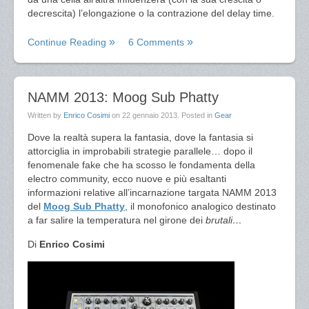
decrescita) l’elongazione o la contrazione del delay time.
Continue Reading
6 Comments
NAMM 2013: Moog Sub Phatty
Written by
Enrico Cosimi
on
22 gennaio 2013
. Posted in
Gear
Dove la realtà supera la fantasia, dove la fantasia si
attorciglia in improbabili strategie parallele… dopo il
fenomenale fake che ha scosso le fondamenta della
electro community, ecco nuove e più esaltanti
informazioni relative all’incarnazione targata NAMM 2013
del
Moog Sub Phatty
, il monofonico analogico destinato
a far salire la temperatura nel girone dei
brutali…
Di
Enrico Cosimi