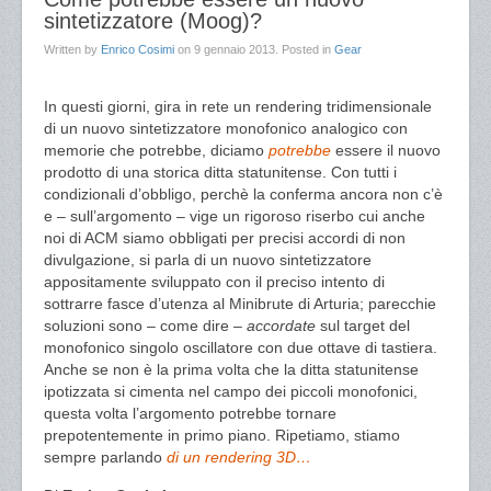
sintetizzatore (Moog)?
Written by
Enrico Cosimi
on
9 gennaio 2013
. Posted in
Gear
In questi giorni, gira in rete un rendering tridimensionale
di un nuovo sintetizzatore monofonico analogico con
memorie che potrebbe, diciamo
potrebbe
essere il nuovo
prodotto di una storica ditta statunitense. Con tutti i
condizionali d’obbligo, perchè la conferma ancora non c’è
e – sull’argomento – vige un rigoroso riserbo cui anche
noi di ACM siamo obbligati per precisi accordi di non
divulgazione, si parla di un nuovo sintetizzatore
appositamente sviluppato con il preciso intento di
sottrarre fasce d’utenza al Minibrute di Arturia; parecchie
soluzioni sono – come dire –
accordate
sul target del
monofonico singolo oscillatore con due ottave di tastiera.
Anche se non è la prima volta che la ditta statunitense
ipotizzata si cimenta nel campo dei piccoli monofonici,
questa volta l’argomento potrebbe tornare
prepotentemente in primo piano. Ripetiamo, stiamo
sempre parlando
di un rendering 3D…