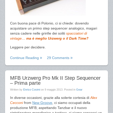
Con buona pace di Polonio, ci si chiede: dovendo
acquistare un primo step sequencer analogico, magari
senza cadere nelle grinfie dei soliti
spacciatori di
vintage…
ma è meglio Urzwerg o il Dark Time?
Leggere per decidere.
Continue Reading
29 Comments
MFB Urzwerg Pro Mk II Step Sequencer
– Prima parte
Written by
Enrico Cosimi
on
9 maggio 2013
. Posted in
Gear
In diverse occasioni, grazie alla solerte cortesia di
Alex
Cecconi
from
New Groove
, ci siamo occupati della
produzione MFB; aspettando Tanzbar e il nuovo
sintetizzatore monofonico a tastiera, ci siamo concessi un