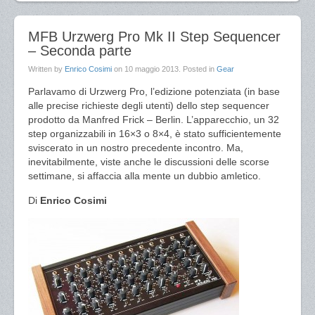
MFB Urzwerg Pro Mk II Step Sequencer
– Seconda parte
Written by
Enrico Cosimi
on
10 maggio 2013
. Posted in
Gear
Parlavamo di Urzwerg Pro, l’edizione potenziata (in base
alle precise richieste degli utenti) dello step sequencer
prodotto da Manfred Frick – Berlin. L’apparecchio, un 32
step organizzabili in 16×3 o 8×4, è stato sufficientemente
sviscerato in un nostro precedente incontro. Ma,
inevitabilmente, viste anche le discussioni delle scorse
settimane, si affaccia alla mente un dubbio amletico.
Di
Enrico Cosimi