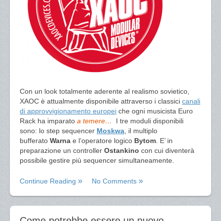
Con un look totalmente aderente al realismo sovietico,
XAOC è attualmente disponibile attraverso i classici
canali
di approvvigionamento europei
che ogni musicista Euro
Rack ha imparato
a temere…
I tre moduli disponibili
sono: lo step sequencer
Moskwa
, il multiplo
bufferato
Warna
e l’operatore logico
Bytom
. E’ in
preparazione un controller
Ostankino
con cui diventerà
possibile gestire più sequencer simultaneamente.
Continue Reading
No Comments
Come potrebbe essere un nuovo