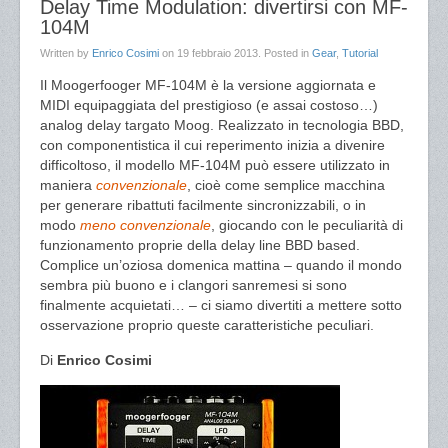
Delay Time Modulation: divertirsi con MF-
104M
Written by
Enrico Cosimi
on
19 febbraio 2013
. Posted in
Gear
,
Tutorial
Il Moogerfooger MF-104M è la versione aggiornata e
MIDI equipaggiata del prestigioso (e assai costoso…)
analog delay targato Moog. Realizzato in tecnologia BBD,
con componentistica il cui reperimento inizia a divenire
difficoltoso, il modello MF-104M può essere utilizzato in
maniera
convenzionale
, cioè come semplice macchina
per generare ribattuti facilmente sincronizzabili, o in
modo
meno convenzionale
, giocando con le peculiarità di
funzionamento proprie della delay line BBD based.
Complice un’oziosa domenica mattina – quando il mondo
sembra più buono e i clangori sanremesi si sono
finalmente acquietati… – ci siamo divertiti a mettere sotto
osservazione proprio queste caratteristiche peculiari.
Di
Enrico Cosimi