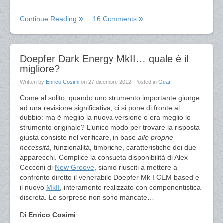
Continue Reading
16 Comments
Doepfer Dark Energy MkII… quale è il
migliore?
Written by
Enrico Cosimi
on
27 dicembre 2012
. Posted in
Gear
Come al solito, quando uno strumento importante giunge
ad una revisione significativa, ci si pone di fronte al
dubbio: ma è meglio la nuova versione o era meglio lo
strumento originale? L’unico modo per trovare la risposta
giusta consiste nel verificare, in base
alle proprie
necessità
, funzionalità, timbriche, caratteristiche dei due
apparecchi. Complice la consueta disponibilità di Alex
Cecconi di
New Groove
, siamo riusciti a mettere a
confronto diretto il venerabile Doepfer Mk I CEM based e
il nuovo
MkII
, interamente realizzato con componentistica
discreta. Le sorprese non sono mancate…
Di
Enrico Cosimi