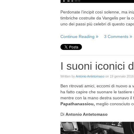
Perdonate l’incipit così solenne, ma ini
timbriche costruite da Vangelis per la
uno dei passi più celebri di questo cap
Continue Reading
3 Comments
I suoni iconici 
Written by
Antonio Antetomaso
on
19 gennaio 2016
Ben ritrovati amici, eccomi di nuovo a 
ha fatto capire che suonare le tastiere n
mentre con la mano destra suonavo il t
Papathanassiou,
meglio conosciuto c
Di
Antonio Antetomaso