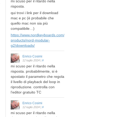
mi scuso per il ritardo nella
risposta.
qui trovi i link per il download
mac e pc (è probabile che
quello mac non sia più
compatibile…)
https://www.nordkeyboards.com/legacy-
products/nord-modular-
g2/downloads/
Enrico Cosimi
12 luglio 2024
|
#
mi scuso per il ritardo nella
risposta. probabilmente, si è
spostato il parametro che regola
il livello di playback del loop in
riproduzione. controlla con
l’editor gratuito TC
Enrico Cosimi
12 luglio 2024
|
#
mi scuso per il ritardo nella