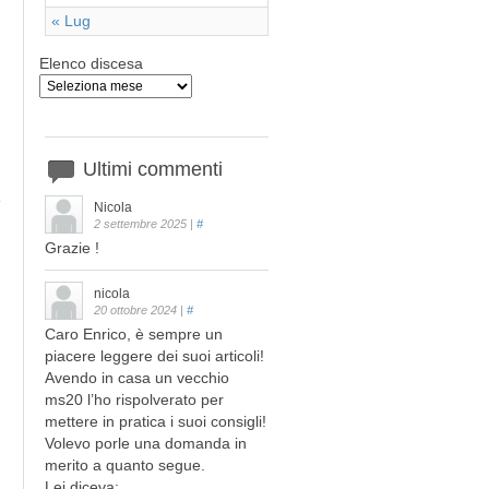
« Lug
Elenco discesa
Ultimi
commenti
Nicola
2 settembre 2025
|
#
Grazie !
nicola
20 ottobre 2024
|
#
Caro Enrico, è sempre un
piacere leggere dei suoi articoli!
Avendo in casa un vecchio
ms20 l’ho rispolverato per
mettere in pratica i suoi consigli!
Volevo porle una domanda in
merito a quanto segue.
Lei diceva: