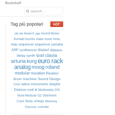
Bookshelf
Tag
più popolari
sound library
xils-lab
Model D
app
Kontakt
buchla
make noise
motu
step sequencer
sequencer
yamaha
Ableton
ARP
synthesizer
Waldorf
clavia
ipad
delay
synth
euro rack
arturia
korg
analog
moog
roland
modular
novation
Reaktor
drum machine
Sound Design
Live
native instruments
doepfer
Elektron
midi
IK Multimedia
DSI
Nord Modular G2
Oberheim
Case Study
vintage
Minimoog
Odyssey
controller