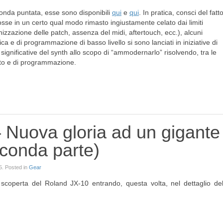
conda puntata, esse sono disponibili
qui
e
qui
. In pratica, consci del fatt
fosse in un certo qual modo rimasto ingiustamente celato dai limiti
zzazione delle patch, assenza del midi, aftertouch, ecc.), alcuni
ca e di programmazione di basso livello si sono lanciati in iniziative di
i significative del synth allo scopo di “ammodernarlo” risolvendo, tra le
ento e di programmazione.
 Nuova gloria ad un gigante
econda parte)
5
. Posted in
Gear
 scoperta del Roland JX-10 entrando, questa volta, nel dettaglio de