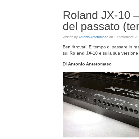
Roland JX-10 –
del passato (te
Written by
Antonio Antetomaso
on
10 novembre 20
Ben ritrovati. E’ tempo di passare in ra
sul
Roland JX-10
e sulla sua versione
Di
Antonio Antetomaso