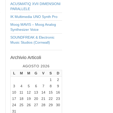
ACUSMATIQ XVII DIMENSIONI
PARALLELE
IK Multimedia UNO Synth Pro
Moog MAVIS – Moog Analog
Synthesizer Voice
SOUNDFREAK & Electronic
Music Studios (Cornwall)
Archivio
Articoli
AGOSTO 2026
L
M
M
G
V
S
D
1
2
3
4
5
6
7
8
9
10
11
12
13
14
15
16
17
18
19
20
21
22
23
24
25
26
27
28
29
30
31