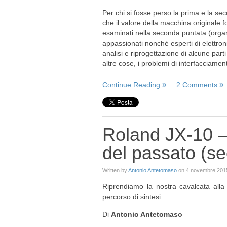
Per chi si fosse perso la prima e la se
che il valore della macchina originale 
esaminati nella seconda puntata (organi
appassionati nonchè esperti di elettroni
analisi e riprogettazione di alcune part
altre cose, i problemi di interfacciam
Continue Reading
2 Comments
Roland JX-10 –
del passato (s
Written by
Antonio Antetomaso
on
4 novembre 201
Riprendiamo la nostra cavalcata alla
percorso di sintesi.
Di
Antonio Antetomaso