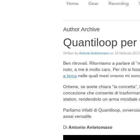
Home
Gear
Recording
Author Archive
Quantiloop per
Written by
Antonio Antetomaso
on
16 febbraio 2017
Ben ritrovati. Ritorniamo a parlare di 
noto, a me è molto caro. Per chi si fos
a tema
nelle quali mesi orsono mi sono
Orbene, se avete chiara “la concetta”,
concezione che consente di trasformare 
station, rendendolo un arma micidiale d
Parliamo infatti di Quantiloop, ovveros
assai versatile.
Di
Antonio Antetomaso