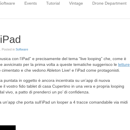
Software
Events
Tutorial
Vintage
Drone Department
 iPad
. Posted in
Software
“musica con l’iPad” e precisamente del tema “live looping” che, come è
se avvicinato per la prima volta a queste tematiche suggerisco le
letture
 cimentato e che vedono Ableton Live! e l’iPad come protagonisti.
 la puntata in oggetto è ancora incentrata su un’app di nuova
il vostro fido tablet di casa Cupertino in una vera e propria looping
al vivo, a patto di prenderci un po’ di confidenza.
ia un’app che porta sull’iPad un looper a 4 tracce comandabile via midi