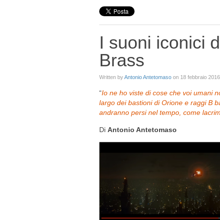
I suoni iconici
Brass
Written by
Antonio Antetomaso
on
18 febbraio 2016
“
Io ne ho viste di cose che voi umani
largo dei bastioni di Orione e raggi B 
andranno persi nel tempo, come lacrime
Di
Antonio Antetomaso