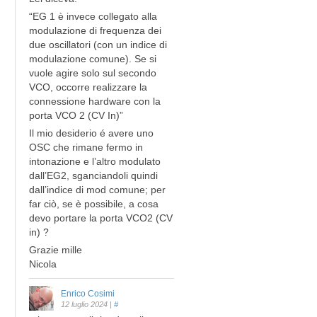
“EG 1 è invece collegato alla
modulazione di frequenza dei
due oscillatori (con un indice di
modulazione comune). Se si
vuole agire solo sul secondo
VCO, occorre realizzare la
connessione hardware con la
porta VCO 2 (CV In)”
Il mio desiderio é avere uno
OSC che rimane fermo in
intonazione e l’altro modulato
dall’EG2, sganciandoli quindi
dall’indice di mod comune; per
far ciò, se è possibile, a cosa
devo portare la porta VCO2 (CV
in) ?
Grazie mille
Nicola
Enrico Cosimi
12 luglio 2024
|
#