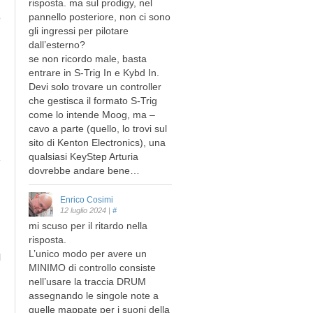
risposta. ma sul prodigy, nel
pannello posteriore, non ci sono
o
gli ingressi per pilotare
dall’esterno?
se non ricordo male, basta
entrare in S-Trig In e Kybd In.
Devi solo trovare un controller
che gestisca il formato S-Trig
come lo intende Moog, ma –
cavo a parte (quello, lo trovi sul
sito di Kenton Electronics), una
qualsiasi KeyStep Arturia
dovrebbe andare bene…
Enrico Cosimi
12 luglio 2024
|
#
mi scuso per il ritardo nella
risposta.
L’unico modo per avere un
l
MINIMO di controllo consiste
nell’usare la traccia DRUM
assegnando le singole note a
quelle mappate per i suoni della