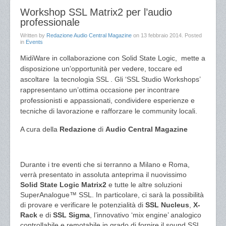
Workshop SSL Matrix2 per l’audio
professionale
Written by
Redazione Audio Central Magazine
on
13 febbraio 2014
. Posted
in
Events
MidiWare in collaborazione con Solid State Logic, mette a
disposizione un’opportunità per vedere, toccare ed
ascoltare la tecnologia SSL . Gli ‘SSL Studio Workshops’
rappresentano un’ottima occasione per incontrare
professionisti e appassionati, condividere esperienze e
tecniche di lavorazione e rafforzare le community locali.
A cura della
Redazione
di
Audio Central Magazine
Durante i tre eventi che si terranno a Milano e Roma,
verrà presentato in assoluta anteprima il nuovissimo
Solid State Logic Matrix2
e tutte le altre soluzioni
SuperAnalogue™ SSL. In particolare, ci sarà la possibilità
di provare e verificare le potenzialità di
SSL Nucleus
,
X-
Rack
e di
SSL Sigma
, l’innovativo ‘mix engine’ analogico
controllabile e remotabile in grado di fornire il sound SSL