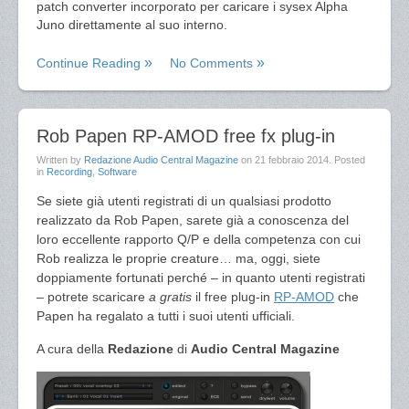
patch converter incorporato per caricare i sysex Alpha
Juno direttamente al suo interno.
Continue Reading
No Comments
Rob Papen RP-AMOD free fx plug-in
Written by
Redazione Audio Central Magazine
on
21 febbraio 2014
. Posted
in
Recording
,
Software
Se siete già utenti registrati di un qualsiasi prodotto
realizzato da Rob Papen, sarete già a conoscenza del
loro eccellente rapporto Q/P e della competenza con cui
Rob realizza le proprie creature… ma, oggi, siete
doppiamente fortunati perché – in quanto utenti registrati
– potrete scaricare
a gratis
il free plug-in
RP-AMOD
che
Papen ha regalato a tutti i suoi utenti ufficiali.
A cura della
Redazione
di
Audio Central Magazine