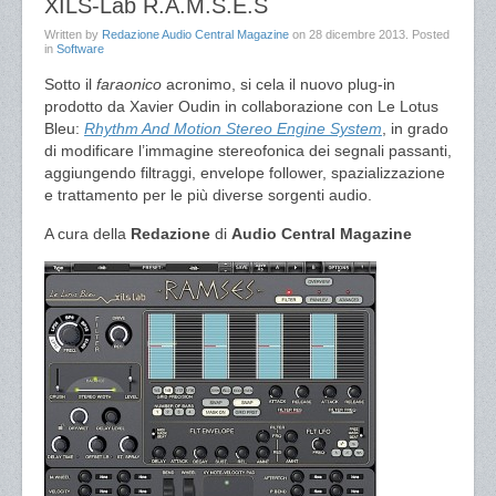
XILS-Lab R.A.M.S.E.S
Written by
Redazione Audio Central Magazine
on
28 dicembre 2013
. Posted
in
Software
Sotto il
faraonico
acronimo, si cela il nuovo plug-in
prodotto da Xavier Oudin in collaborazione con Le Lotus
Bleu:
Rhythm And Motion Stereo Engine System
, in grado
di modificare l’immagine stereofonica dei segnali passanti,
aggiungendo filtraggi, envelope follower, spazializzazione
e trattamento per le più diverse sorgenti audio.
A cura della
Redazione
di
Audio Central Magazine