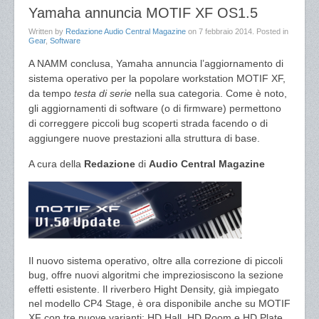
Yamaha annuncia MOTIF XF OS1.5
Written by
Redazione Audio Central Magazine
on
7 febbraio 2014
. Posted in
Gear
,
Software
A NAMM conclusa, Yamaha annuncia l’aggiornamento di
sistema operativo per la popolare workstation MOTIF XF,
da tempo
testa di serie
nella sua categoria. Come è noto,
gli aggiornamenti di software (o di firmware) permettono
di correggere piccoli bug scoperti strada facendo o di
aggiungere nuove prestazioni alla struttura di base.
A cura della
Redazione
di
Audio Central Magazine
Il nuovo sistema operativo, oltre alla correzione di piccoli
bug, offre nuovi algoritmi che impreziosiscono la sezione
effetti esistente. Il riverbero Hight Density, già impiegato
nel modello CP4 Stage, è ora disponibile anche su MOTIF
XF con tre nuove varianti: HD Hall, HD Room e HD Plate.