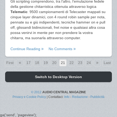
Gli scripting comprendono, tra l’altro, l’emulazione fedele
della gestione chitarristica ottenuta attraverso logica
Telematic
: 9500 campionamenti di Telecaster mappati su
cinque layer dinamici, con 4 round robin sample per nota,
pennate su e giù indipendenti, tecniche hammer on e pull
off, glissandi bidirezionali, fret noise e qualsiasi altra cosa
possa venirvi in mente per
non
prendere la vostra
chitarra, ma suonarla attraverso computer.
Continue Reading
No Comments
«
»
First
17
18
19
20
21
22
23
24
Last
Switch to Desktop Version
© 2012
AUDIO CENTRAL MAGAZINE
Privacy e Cookie Policy
| Contattaci:
Info
-
Redazione
-
Pubblicità
ga('send', 'pageview');