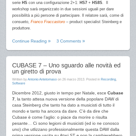
serie
HS
con una configurazione 2+1:
HS7
+
HS8S
.
Il
workshop sarà organizzato in due sessioni uguali per dare
possibilità a più persone di partecipare. Il re
latore sarà, come di
consueto,
Franco Fraccastoro
– product specialist Steinberg e
produttore.
Continue Reading
3 Comments
CUBASE 7 – Uno sguardo alle novità ed
un giretto di prova
Written by
Antonio Antetomaso
on
26 marzo 2013
. Posted in
Recording
,
Software
Dicembre 2012, giusto in tempo per Natale, esce
Cubase
7
, la tanto attesa nuova versione della popolare DAW di
casa Steinberg che tanto ha dato a musicisti di tutto il
mondo e tanto ha ancora da dare. C’è da dire che
Cubase è come l’aglio: o piace da morire o risulta
pesante… Ci sono legioni di musicisti (ed io ne conosco
uno) che utlizzano professionalmente questa DAW dalla
prima versione uscita su Atari ST e non la cambierebbero