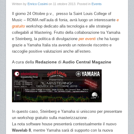
Written by
Enrico Cosimi
on
11 ottobre 2013
. Posted in
Events
Il giorno 24 Ottobre p.v., presso la Saint Louis College of
Music – ROMA nell’aula di fonia, avrà luogo un interessante
e
gratuito
workshop dedicato alla tecnologia e alle strategie
collegabili al Mastering. Frutto dell
a collaborazione tra Yamaha
e Steinberg, la politica di divulgazione
per eventi
che ha luogo
grazie a Yamaha Italia sta avendo un notevole riscontro e
raccoglie positive valutazioni anche all’estero.
A cura della
Redazione
di
Audio Central Magazine
In questo caso, Steinberg e Yamaha si uniscono per presentare
un workshop gratuito sulla masterizzazione .
La nota software house presenterà contestualmente il nuovo
Wavelab 8
, mentre Yamaha sarà di supporto con la nuova