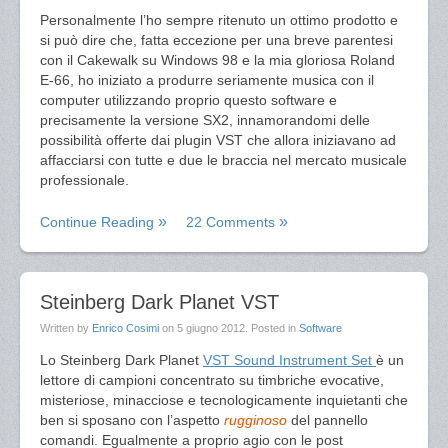
Personalmente l’ho sempre ritenuto un ottimo prodotto e
si può dire che, fatta eccezione per una breve parentesi
con il Cakewalk su Windows 98 e la mia gloriosa Roland
E-66, ho iniziato a produrre seriamente musica con il
computer utilizzando proprio questo software e
precisamente la versione SX2, innamorandomi delle
possibilità offerte dai plugin VST che allora iniziavano ad
affacciarsi con tutte e due le braccia nel mercato musicale
professionale.
Continue Reading
22 Comments
Steinberg Dark Planet VST
Written by
Enrico Cosimi
on
5 giugno 2012
. Posted in
Software
Lo Steinberg Dark Planet
VST Sound Instrument Set
è un
lettore di campioni concentrato su timbriche evocative,
misteriose, minacciose e tecnologicamente inquietanti che
ben si sposano con l’aspetto
rugginoso
del pannello
comandi. Egualmente a proprio agio con le post