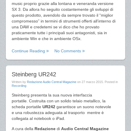
music proprio grazie alla lontana e veneranda versione
SX 3. Da allora ho seguito costantemente gli sviluppi di
questo prodotto, avendolo da sempre trovato il “miglior
compromesso” in termini di strumenti offerti all’interno di
una DAW e credetemi se vi dico che ho provato
praticamente tutte i principali suoi antagonisti, sia in
ambiente Win e che in ambiente OSx.
Continue Reading
No Comments
Steinberg UR242
Written by
Redazione Audio Central Magazine
on
27 marzo 2015
. Posted in
Recording
Steinberg presenta la sua nuova interfaccia
portatile. Costruita con un solido telaio metallico, la
scheda portatile
UR242
garantisce un suono notevole
e una robustezza adeguata al trasporto mentre è
collegata al notebook o iPad.
A cura della
Redazione
di
Audio Central Magazine