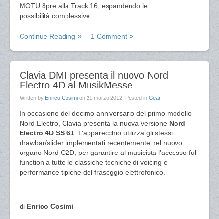
MOTU 8pre alla Track 16, espandendo le
possibilità complessive.
Continue Reading
1 Comment
Clavia DMI presenta il nuovo Nord
Electro 4D al MusikMesse
Written by
Enrico Cosimi
on
21 marzo 2012
. Posted in
Gear
In occasione del decimo anniversario del primo modello
Nord Electro, Clavia presenta la nuova versione
Nord
Electro 4D SS 61
. L’apparecchio utilizza gli stessi
drawbar/slider implementati recentemente nel nuovo
organo Nord C2D, per garantire al musicista l’accesso full
function a tutte le classiche tecniche di voicing e
performance tipiche del fraseggio elettrofonico.
di
Enrico Cosimi