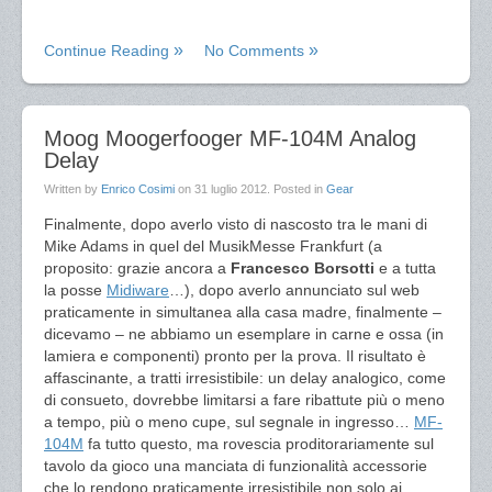
Continue Reading
No Comments
Moog Moogerfooger MF-104M Analog
Delay
Written by
Enrico Cosimi
on
31 luglio 2012
. Posted in
Gear
Finalmente, dopo averlo visto di nascosto tra le mani di
Mike Adams in quel del MusikMesse Frankfurt (a
proposito: grazie ancora a
Francesco Borsotti
e a tutta
la posse
Midiware
…), dopo averlo annunciato sul web
praticamente in simultanea alla casa madre, finalmente –
dicevamo – ne abbiamo un esemplare in carne e ossa (in
lamiera e componenti) pronto per la prova. Il risultato è
affascinante, a tratti irresistibile: un delay analogico, come
di consueto, dovrebbe limitarsi a fare ribattute più o meno
a tempo, più o meno cupe, sul segnale in ingresso…
MF-
104M
fa tutto questo, ma rovescia proditorariamente sul
tavolo da gioco una manciata di funzionalità accessorie
che lo rendono praticamente irresistibile non solo ai