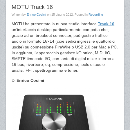
MOTU Track 16
Written by
Enrico Cosimi
on
15 giugno 2012
. Posted in
Recording
MOTU ha presentato la nuova studio interface
Track 16
,
un’interfaccia desktop particolarmente compatta che,
grazie ad un breakout connector, può gestire traffico
audio in formato 16×14 (cioè sedici ingressi e quattordici
uscite) su connessione FireWire o USB 2.0 per Mac e PC.
In aggiunta, l’apparecchio gestisce i/O ottico, MIDI I/O,
SMPTE timecode I/O, con tanto di digital mixer interno a
16 bus, riverbero, eq, compressione, tools di audio
analisi, FFT, spettrogramma e tuner.
Di
Enrico Cosimi