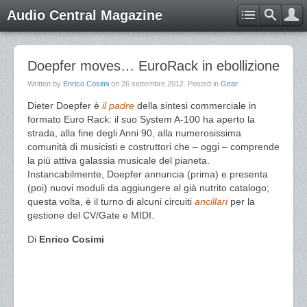
Audio Central Magazine
Doepfer moves… EuroRack in ebollizione
Written by
Enrico Cosimi
on
26 settembre 2012
. Posted in
Gear
Dieter Doepfer è
il padre
della sintesi commerciale in
formato Euro Rack: il suo System A-100 ha aperto la
strada, alla fine degli Anni 90, alla numerosissima
comunità di musicisti e costruttori che – oggi – comprende
la più attiva galassia musicale del pianeta.
Instancabilmente, Doepfer annuncia (prima) e presenta
(poi) nuovi moduli da aggiungere al già nutrito catalogo;
questa volta, è il turno di alcuni circuiti
ancillari
per la
gestione del CV/Gate e MIDI.
Di
Enrico Cosimi