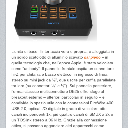
L’unità di base, l’interfaccia vera e propria, è alloggiata in
un solido scatolotto di alluminio scavato
dal pieno
– in
quella tecnologia che, nell’epoca Apple, è stata veicolata
come “unibody”. Il pannello frontale ospita un connettore
hi-Z per chitarra e basso elettrico, in ingresso di linea
stereo su mini jack da ⅛”, due uscite per cuffia parallelate
tra loro (su connettori ¼” e ⅛”). Sul pannello posteriore,
l’ormai classico multiconnettore DB25 offre sfogo al
breakout esterno – ulteriori particolari in seguito – e
condivide lo spazio utile con le connessioni FireWire 400,
USB 2.0, optical I/O digitale in grado di veicolare otto
canali indipendenti 1x, più quattro canali di SMUX a 2x e
un TOSlink stereo a 96 kHz. Grazie alla connessione
ottica, si possono agganciare altri apparecchi come