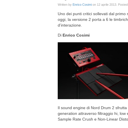
Written by
Enrico Cosimi
on
12 aprile 2013
. Posted
Uno dei punti critici sollevati dal prim
oggi, la versione 2 porta a 6 le timbric
d’interazione.
Di
Enrico Cosimi
Il sound engine di Nord Drum 2 sfrutt
generation attraverso filtraggio hi, low
Sample Rate Crush e Non-Linear Distor