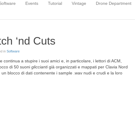
Software
Events
Tutorial
Vintage
Drone Department
tch ‘nd Cuts
ed in
Software
ontinua a stupire i suoi amici e, in particolare, i lettori di ACM,
locco di 50 suoni
gliccianti
già organizzati e mappati per Clavia Nord
 un blocco di dati contenente i sample .wav nudi e crudi e la loro