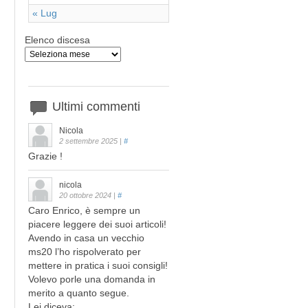
« Lug
Elenco discesa
Ultimi
commenti
Nicola
2 settembre 2025
|
#
Grazie !
nicola
20 ottobre 2024
|
#
Caro Enrico, è sempre un
piacere leggere dei suoi articoli!
Avendo in casa un vecchio
ms20 l’ho rispolverato per
mettere in pratica i suoi consigli!
Volevo porle una domanda in
merito a quanto segue.
Lei diceva: