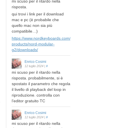
mi scuso per il ritardo nella
risposta.
qui trovi i link per il download
mac e pc (è probabile che
quello mac non sia più
compatibile…)
https://www.nordkeyboards.com/legacy-
products/nord-modular-
g2/downloads/
Enrico Cosimi
12 luglio 2024
|
#
mi scuso per il ritardo nella
risposta. probabilmente, si è
spostato il parametro che regola
il livello di playback del loop in
riproduzione. controlla con
l’editor gratuito TC
Enrico Cosimi
12 luglio 2024
|
#
mi scuso per il ritardo nella