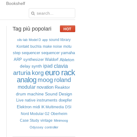
Bookshelf
Tag
più popolari
sound library
xils-lab
Model D
app
Kontakt
buchla
make noise
motu
step sequencer
sequencer
yamaha
Ableton
ARP
synthesizer
Waldorf
clavia
ipad
delay
synth
euro rack
arturia
korg
analog
moog
roland
modular
novation
Reaktor
drum machine
Sound Design
Live
native instruments
doepfer
Elektron
midi
IK Multimedia
DSI
Nord Modular G2
Oberheim
Case Study
vintage
Minimoog
Odyssey
controller