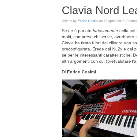
Clavia Nord Le
Written by
Enrico Cosimi
on
16 aprile 2013
. Posted
Se ne è parlato
furiosamente
nella se
molti, compreso chi scrive, avrebbero
Clavia ha tirato fuori dal cilindro una 
preconfigurata. Erede del NL2x e del p
se per le interessanti caratteristiche. 
altri argomenti con cui (pre)valutare l’
Di
Enrico Cosimi