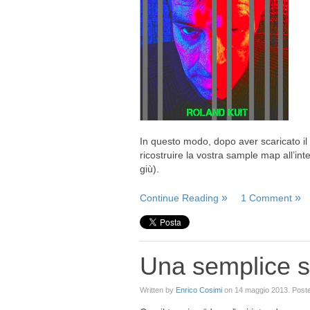
In questo modo, dopo aver scaricato il 
ricostruire la vostra sample map all’int
giù).
Continue Reading
1 Comment
Una semplice st
Written by
Enrico Cosimi
on
14 maggio 2013
. Post