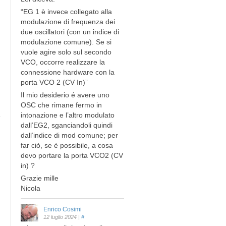
“EG 1 è invece collegato alla
modulazione di frequenza dei
due oscillatori (con un indice di
modulazione comune). Se si
vuole agire solo sul secondo
VCO, occorre realizzare la
connessione hardware con la
porta VCO 2 (CV In)”
Il mio desiderio é avere uno
OSC che rimane fermo in
intonazione e l’altro modulato
dall’EG2, sganciandoli quindi
dall’indice di mod comune; per
far ciò, se è possibile, a cosa
devo portare la porta VCO2 (CV
in) ?
Grazie mille
Nicola
Enrico Cosimi
12 luglio 2024
|
#