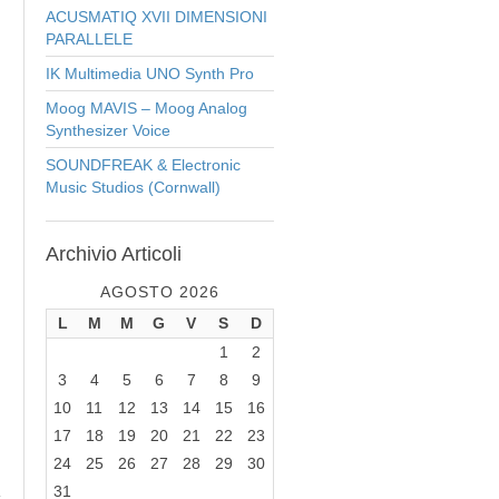
ACUSMATIQ XVII DIMENSIONI
PARALLELE
IK Multimedia UNO Synth Pro
Moog MAVIS – Moog Analog
Synthesizer Voice
SOUNDFREAK & Electronic
Music Studios (Cornwall)
Archivio
Articoli
AGOSTO 2026
L
M
M
G
V
S
D
1
2
3
4
5
6
7
8
9
10
11
12
13
14
15
16
17
18
19
20
21
22
23
24
25
26
27
28
29
30
31