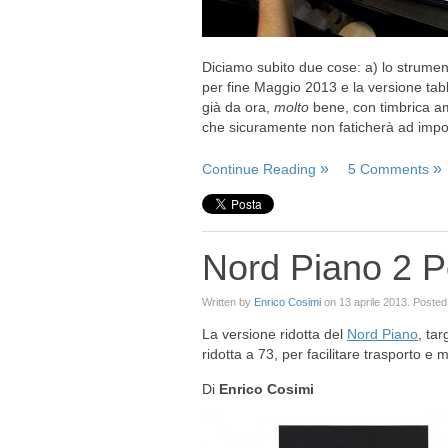
Diciamo subito due cose: a) lo strument
per fine Maggio 2013 e la versione tab
già da ora,
molto
bene, con timbrica am
che sicuramente non faticherà ad imp
Continue Reading
5 Comments
Nord Piano 2 P
Written by
Enrico Cosimi
on
13 aprile 2013
. Posted
La versione ridotta del
Nord Piano
, ta
ridotta a 73, per facilitare trasporto e 
Di
Enrico Cosimi