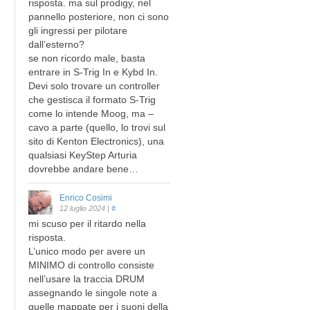
risposta. ma sul prodigy, nel
pannello posteriore, non ci sono
gli ingressi per pilotare
dall’esterno?
se non ricordo male, basta
entrare in S-Trig In e Kybd In.
Devi solo trovare un controller
che gestisca il formato S-Trig
come lo intende Moog, ma –
cavo a parte (quello, lo trovi sul
sito di Kenton Electronics), una
qualsiasi KeyStep Arturia
dovrebbe andare bene…
Enrico Cosimi
12 luglio 2024
|
#
mi scuso per il ritardo nella
risposta.
L’unico modo per avere un
MINIMO di controllo consiste
nell’usare la traccia DRUM
assegnando le singole note a
quelle mappate per i suoni della