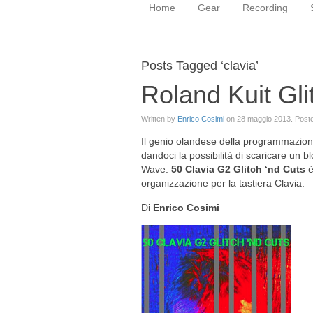
Home
Gear
Recording
Posts Tagged ‘clavia’
Roland Kuit Gli
Written by
Enrico Cosimi
on
28 maggio 2013
. Post
Il genio olandese della programmazione c
dandoci la possibilità di scaricare un b
Wave.
50 Clavia G2 Glitch ‘nd Cuts
è
organizzazione per la tastiera Clavia.
Di
Enrico Cosimi