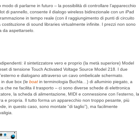
do di parlarne in futuro – la possibilità di controllare l’apparecchio
slot di pannello, consente il dialogo wireless bidirezionale con un iPad
rammazione in tempo reale (con il raggiungimento di punti di circuito
costituzione di sound libraries virtualmente infinite. I prezzi non sono
ra da aspettarselo.
ipendenti: il sintetizzatore vero e proprio (la metà superiore) Model
reset di tensione Touch Activated Voltage Source Model 218. I due
l’esterno e dialogano attraverso un cavo ombelicale schermato.
o in due box (le
boat
in terminologia Buchla…) di alluminio piegato, a
ica che ne facilita il trasporto – ci sono diverse schede di elettronica
izzatore, la scheda di alimentazione, MIDI e connessione con l’esterno, l
a e propria. Il tutto forma un apparecchio non troppo pesante, più
ede, in questo caso, sono montate “di taglio”), ma facilmente
valigia.