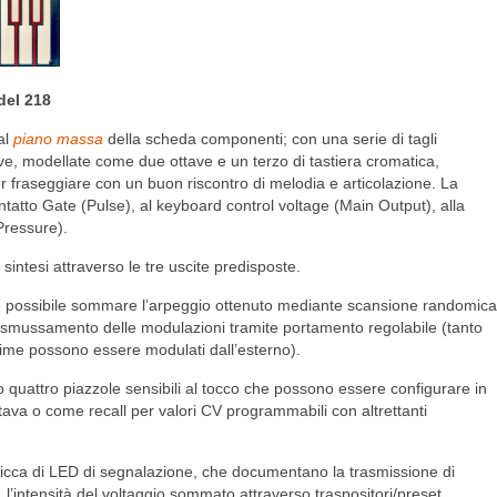
del 218
al
piano massa
della scheda componenti; con una serie di tagli
tive, modellate come due ottave e un terzo di tastiera cromatica,
 fraseggiare con un buon riscontro di melodia e articolazione. La
ontatto Gate (Pulse), al keyboard control voltage (Main Output), alla
Pressure).
 sintesi attraverso le tre uscite predisposte.
”, è possibile sommare l’arpeggio ottenuto mediante scansione randomica
 smussamento delle modulazioni tramite portamento regolabile (tanto
ime possono essere modulati dall’esterno).
no quattro piazzole sensibili al tocco che possono essere configurare in
tava o come recall per valori CV programmabili con altrettanti
ricca di LED di segnalazione, che documentano la trasmissione di
, l’intensità del voltaggio sommato attraverso traspositori/preset.