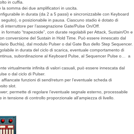
lto in cuffia.
 la somma dei due amplificatori in uscita.
onfigurabile in durata (da 2 a 5 passi) e sincronizzabile con Keyboard
in seguito), o posizionabile in pausa. Ciascuno stadio è dotato di
di interruttore per l’assegnazione Gate/Pulse On/Off.
e in formato “trapezoide”, con durate regolabili per Attack, Sustain/On e
 con conversione del Sustain in Hold Time. Può essere innescato dal
olario Buchla), dal modulo Pulser o dal Gate Bus dello Step Sequencer.
golabile in durata del ciclo di scarica, eventuale comportamento di
e continua, subordinazione al Keyboard Pulse, al Sequencer Pulse o… a
ente virtualmente infinita di valori casuali, può essere innescata dal
e o dal ciclo di Pulser.
on affiancate funzioni di send/return per l’eventuale scheda di
ito slot.
ower
; permette di regolare l’eventuale segnale esterno, processabile
 in tensione di controllo proporzionale all’ampiezza di livello.