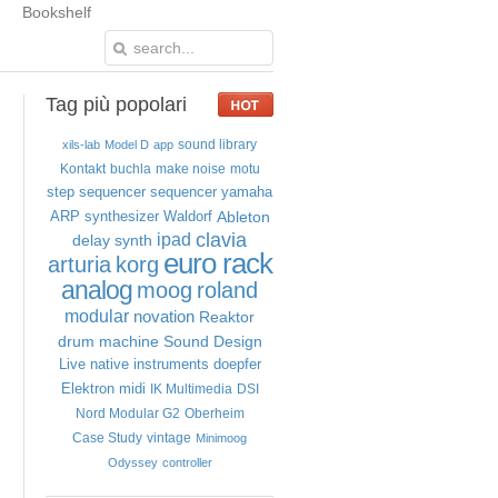
Bookshelf
Tag
più popolari
sound library
xils-lab
Model D
app
Kontakt
buchla
make noise
motu
step sequencer
sequencer
yamaha
Ableton
ARP
synthesizer
Waldorf
clavia
ipad
delay
synth
euro rack
arturia
korg
analog
moog
roland
modular
novation
Reaktor
drum machine
Sound Design
Live
native instruments
doepfer
Elektron
midi
IK Multimedia
DSI
Nord Modular G2
Oberheim
Case Study
vintage
Minimoog
Odyssey
controller