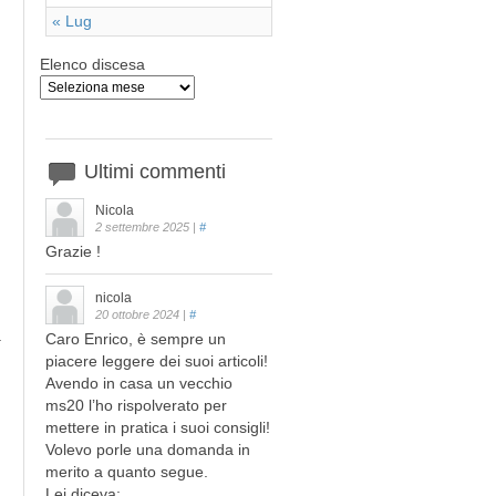
« Lug
Elenco discesa
Ultimi
commenti
Nicola
2 settembre 2025
|
#
Grazie !
nicola
20 ottobre 2024
|
#
a
Caro Enrico, è sempre un
piacere leggere dei suoi articoli!
Avendo in casa un vecchio
ms20 l’ho rispolverato per
mettere in pratica i suoi consigli!
Volevo porle una domanda in
merito a quanto segue.
Lei diceva: