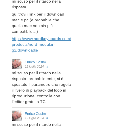
mi scuso per il ritardo nella
risposta.
qui trovi i link per il download
mac e pc (è probabile che
quello mac non sia più
compatibile…)
https://www.nordkeyboards.com/legacy-
products/nord-modular-
g2/downloads/
Enrico Cosimi
12 luglio 2024
|
#
mi scuso per il ritardo nella
risposta. probabilmente, si è
spostato il parametro che regola
il livello di playback del loop in
riproduzione. controlla con
l’editor gratuito TC
Enrico Cosimi
12 luglio 2024
|
#
mi scuso per il ritardo nella