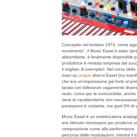
Concepito nel lontano 1974, come appa
movimento”, il Music Easel è stato ri
abbondante, è finalmente disponibile pe
produttrice è rimasta sorpresa dal suc
il migliaio di esemplari. Nel corso del
mani su
cinque
diversi Easel (tra manif
che era un’impressione già forte al pr
tarata con tolleranze vagamente diver
resto, come per le motociclette, anche
serie di caratteristiche non necessariam
prestazioni è costante, ma quel 5% di v
Music Easel è un sintetizzatore analogi
era ritenuto necessario per produrre un
composizione come alla performance. 
percorso delle modulazioni, mentre il t