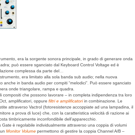
trumento, era la sorgente sonora principale, in grado di generare onda
uadra; può essere sganciato dal Keyboard Control Voltage ed è
dulazione complessa da parte del…
 strumento, era limitato alla sola banda sub audio; nella nuova
to anche in banda audio per compiti “melodici”. Può essere sganciato
nera onde triangolare, rampa e quadra.
li compositi che possono lavorare – in completa indipendenza tra loro
Oct, amplificatori, oppure
filtri e amplificatori
in combinazione. Le
ite attraverso Vactrol (fotoresistenze accoppiate ad una lampadina, il
nitore a prova di luce) che, con la caratteristica velocità di razione ai
sposta timbricamente inconfondibile dell’apparecchio.
s Gate è regolabile individualmente attraverso una coppia di volumi
 un
Monitor Volume
permettono di gestire la coppia Channel A/B –