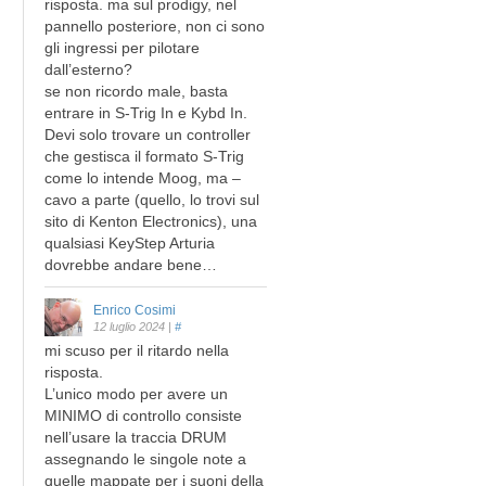
risposta. ma sul prodigy, nel
pannello posteriore, non ci sono
gli ingressi per pilotare
dall’esterno?
se non ricordo male, basta
entrare in S-Trig In e Kybd In.
Devi solo trovare un controller
che gestisca il formato S-Trig
come lo intende Moog, ma –
cavo a parte (quello, lo trovi sul
sito di Kenton Electronics), una
qualsiasi KeyStep Arturia
dovrebbe andare bene…
Enrico Cosimi
12 luglio 2024
|
#
mi scuso per il ritardo nella
risposta.
L’unico modo per avere un
MINIMO di controllo consiste
nell’usare la traccia DRUM
assegnando le singole note a
quelle mappate per i suoni della