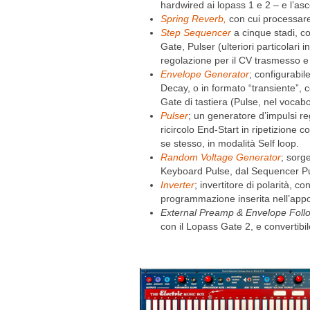
hardwired ai lopass 1 e 2 – e l’asco
Spring Reverb,
con cui processare
Step Sequencer
a cinque stadi, c
Gate, Pulser (ulteriori particolari 
regolazione per il CV trasmesso e 
Envelope Generator
; configurabil
Decay, o in formato “transiente”,
Gate di tastiera (Pulse, nel vocab
Pulser
; un generatore d’impulsi re
ricircolo End-Start in ripetizion
se stesso, in modalità Self loop.
Random Voltage Generator
; sorg
Keyboard Pulse, dal Sequencer Puls
Inverter
; invertitore di polarità, c
programmazione inserita nell’appos
External Preamp & Envelope Foll
con il Lopass Gate 2, e convertibile