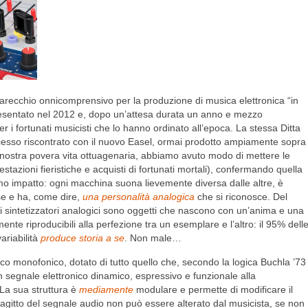
recchio onnicomprensivo per la produzione di musica elettronica “in
presentato nel 2012 e, dopo un’attesa durata un anno e mezzo
r i fortunati musicisti che lo hanno ordinato all’epoca. La stessa Ditta
cesso riscontrato con il nuovo Easel, ormai prodotto ampiamente sopra
la nostra povera vita ottuagenaria, abbiamo avuto modo di mettere le
estazioni fieristiche e acquisti di fortunati mortali), confermando quella
imo impatto: ogni macchina suona lievemente diversa dalle altre, è
se e ha, come dire,
una personalità analogica
che si riconosce. Del
 i sintetizzatori analogici sono oggetti che nascono con un’anima e una
ente riproducibili alla perfezione tra un esemplare e l’altro: il 95% dell
ariabilità
produce storia a se
. Non male…
co monofonico, dotato di tutto quello che, secondo la logica Buchla ’73
 segnale elettronico dinamico, espressivo e funzionale alla
La sua struttura è
mediamente
modulare e permette di modificare il
ragitto del segnale audio non può essere alterato dal musicista, se non