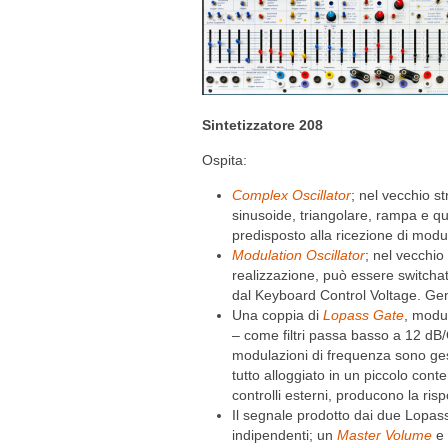
Sintetizzatore 208
Ospita:
Complex Oscillator
; nel vecchio s
sinusoide, triangolare, rampa e q
predisposto alla ricezione di mo
Modulation Oscillator
; nel vecchio
realizzazione, può essere switcha
dal Keyboard Control Voltage. Ge
Una coppia di
Lopass Gate
, modu
– come filtri passa basso a 12 dB/
modulazioni di frequenza sono gest
tutto alloggiato in un piccolo conte
controlli esterni, producono la ri
Il segnale prodotto dai due Lopas
indipendenti; un
Master Volume
e