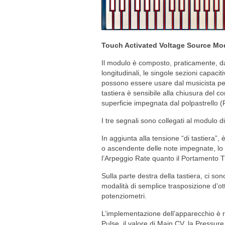
Touch Activated Voltage Source Mo
Il modulo è composto, praticamente, d
longitudinali, le singole sezioni capaci
possono essere usare dal musicista per
tastiera è sensibile alla chiusura del c
superficie impegnata dal polpastrello (
I tre segnali sono collegati al modulo di
In aggiunta alla tensione “di tastiera
o ascendente delle note impegnate, lo
l’Arpeggio Rate quanto il Portamento T
Sulla parte destra della tastiera, ci so
modalità di semplice trasposizione d’ot
potenziometri.
L’implementazione dell’apparecchio è 
Pulse, il valore di Main CV, la Pressure