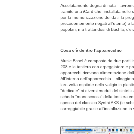
Assolutamente degna di nota – avremo mo
tramite una iCard che, installata nello 
per la memorizzazione dei dati, la prog
precedentemente negati all’utente) e la 
popolari, ma trattandosi di Buchla, c’e
Cosa c’è dentro l’apparecchio
Music Easel è composto da due parti ind
208 e la tastiera con arpeggiatore e p
apparecchi ricevono alimentazione dal
All’interno dell’apparecchio – alloggiat
loro volta ospitate nella valigia in plast
“dedicate” ai diversi moduli del sintet
scheda “monoscocca” della tastiera ver
spesso del classico Synthi AKS (le sch
carreggiabile grazie all’installazione in 