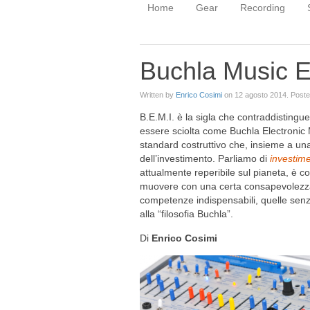
Home
Gear
Recording
Buchla Music E
Written by
Enrico Cosimi
on
12 agosto 2014
. Post
B.E.M.I. è la sigla che contraddistingu
essere sciolta come Buchla Electronic 
standard costruttivo che, insieme a una 
dell’investimento. Parliamo di
investim
attualmente reperibile sul pianeta, è
muovere con una certa consapevolezza
competenze indispensabili, quelle senz
alla “filosofia Buchla”.
Di
Enrico Cosimi