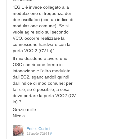
“EG 1 è invece collegato alla
modulazione di frequenza dei
due oscillatori (con un indice di
modulazione comune). Se si
vuole agire solo sul secondo
VCO, occorre realizzare la
connessione hardware con la
porta VCO 2 (CV In)”
Il mio desiderio é avere uno
OSC che rimane fermo in
intonazione e l’altro modulato
dall’EG2, sganciandoli quindi
dall’indice di mod comune; per
far ciò, se è possibile, a cosa
devo portare la porta VCO2 (CV
in) ?
Grazie mille
Nicola
Enrico Cosimi
12 luglio 2024
|
#