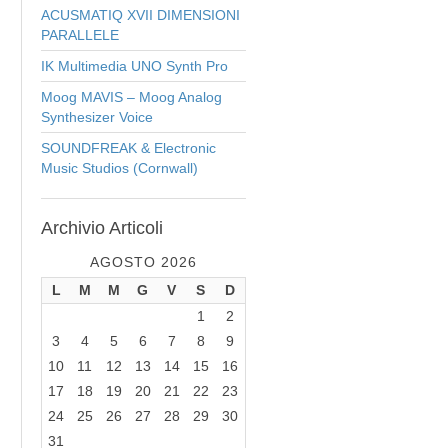
ACUSMATIQ XVII DIMENSIONI
PARALLELE
IK Multimedia UNO Synth Pro
Moog MAVIS – Moog Analog
Synthesizer Voice
SOUNDFREAK & Electronic
Music Studios (Cornwall)
Archivio
Articoli
AGOSTO 2026
L
M
M
G
V
S
D
1
2
3
4
5
6
7
8
9
10
11
12
13
14
15
16
17
18
19
20
21
22
23
24
25
26
27
28
29
30
31