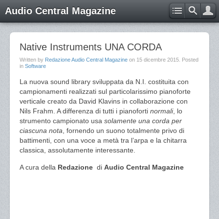
Audio Central Magazine
Native Instruments UNA CORDA
Written by
Redazione Audio Central Magazine
on
15 dicembre 2015
. Posted
in
Software
La nuova sound library sviluppata da N.I. costituita con
campionamenti realizzati sul particolarissimo pianoforte
verticale creato da David Klavins in collaborazione con
Nils Frahm. A differenza di tutti i pianoforti
normali
, lo
strumento campionato usa
solamente una corda per
ciascuna nota
, fornendo un suono totalmente privo di
battimenti, con una voce a metà tra l’arpa e la chitarra
classica, assolutamente interessante.
A cura della
Redazione
di
Audio Central Magazine