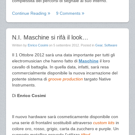
complessità dei percorsi di segnale al suo interno.
Continue Reading
9 Comments
N.I. Maschine si rifà il look…
Written by
Enrico Cosimi
on
5 settembre 2012
. Posted in
Gear
,
Software
Il 1 Ottobre 2012 sarà una data importante per tutti gli
electromusician che hanno fatto di
Maschine
il loro
cavallo di battaglia. In quella data, infatti, sarà resa
commercialmente disponibile la nuova incarnazione del
potente sistema di
groove production
targato Native
Instruments.
Di
Enrico Cosimi
Il nuovo hardware sarà cosmeticamente disponibile con
una serie di frontalini sostituibili attraverso
custom kits
in
colore oro, rosso, grigio, carta da zucchero e purple. Un
supporto metallico provede l’utilizzo
tilted