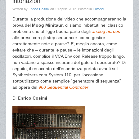
intonazioni
Written by
Enrico Cosimi
on
19 aprile 2012
. Posted in
Tutorial
Durante la produzione dei video che accompagneranno la
prova del
Moog Minitaur
, ci siamo imbattuti nel classico
problema che affligge buona parte degli
analog heroes
alle prese con gli step sequencer: come gestire
correttamente note e pause? E, meglio ancora, come
evitare che – durante le pause – le intonazioni degli
oscillatori, complice il VCA Env con Release troppo lungo,
non vadano a spasso incuranti del gate off desiderato? Di
seguito, il resoconto dell’esperienza portata avanti sul
Synthesizers.com System 110, per l’occasione,
sottoutilizzato come semplice “generatore di sequenza”
ad opera del
960 Sequential Controller
.
Di
Enrico Cosimi