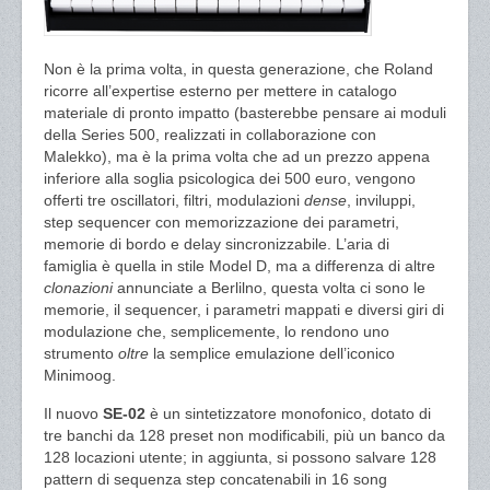
Non è la prima volta, in questa generazione, che Roland
ricorre all’expertise esterno per mettere in catalogo
materiale di pronto impatto (basterebbe pensare ai moduli
della Series 500, realizzati in collaborazione con
Malekko), ma è la prima volta che ad un prezzo appena
inferiore alla soglia psicologica dei 500 euro, vengono
offerti tre oscillatori, filtri, modulazioni
dense
, inviluppi,
step sequencer con memorizzazione dei parametri,
memorie di bordo e delay sincronizzabile. L’aria di
famiglia è quella in stile Model D, ma a differenza di altre
clonazioni
annunciate a Berlilno, questa volta ci sono le
memorie, il sequencer, i parametri mappati e diversi giri di
modulazione che, semplicemente, lo rendono uno
strumento
oltre
la semplice emulazione dell’iconico
Minimoog.
Il nuovo
SE-02
è un sintetizzatore monofonico, dotato di
tre banchi da 128 preset non modificabili, più un banco da
128 locazioni utente; in aggiunta, si possono salvare 128
pattern di sequenza step concatenabili in 16 song