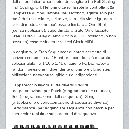
della modulation wheel potendo scegliere tra Full Scaling,
Half Scaling, Off. Nel primo caso, la rotella controlla
tutta
l’ampiezza di modulazione; nel secondo, agisce solo per
metà dell’escursione; nel terzo, la rotella viene ignorata. Il
ciclo di modulazione può essere limitato a One Shot
(senza ripetizione), subordinato al Gate On o lasciato
Free. Tanto il Delay quanto il ciclo di LFO possono (o non
possono) essere sincronizzati col Clock MIDI.
In aggiunta, lo Step Sequencer di bordo permette di
scrivere sequenze da 16 pattern, con densità e durata
selezionabile tra 1/16 e 1/4t, direzione fw, bw, fw/bw e
random, selezione indipendente di primo e ultimo step,
abilitazione nota/pausa, glide e tie indipendenti.
L’apparecchio lavora su tre diversi livelli di
programmazione per Patch (programmaione timbrica),
Seq (programmazione della sequenza), Song
(articolazione e concatenazione di sequenze diverse),
Performance (per agganciare sequenza con patch e per
intervenire real time sui parametri di sequenza.