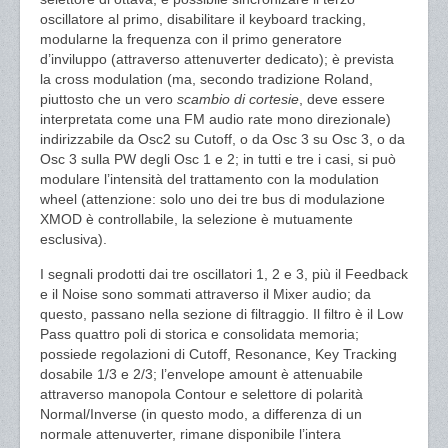
oscillatore al primo, disabilitare il keyboard tracking,
modularne la frequenza con il primo generatore
d’inviluppo (attraverso attenuverter dedicato); è prevista
la cross modulation (ma, secondo tradizione Roland,
piuttosto che un vero
scambio di cortesie
, deve essere
interpretata come una FM audio rate mono direzionale)
indirizzabile da Osc2 su Cutoff, o da Osc 3 su Osc 3, o da
Osc 3 sulla PW degli Osc 1 e 2; in tutti e tre i casi, si può
modulare l’intensità del trattamento con la modulation
wheel (attenzione: solo uno dei tre bus di modulazione
XMOD è controllabile, la selezione è mutuamente
esclusiva).
I segnali prodotti dai tre oscillatori 1, 2 e 3, più il Feedback
e il Noise sono sommati attraverso il Mixer audio; da
questo, passano nella sezione di filtraggio. Il filtro è il Low
Pass quattro poli di storica e consolidata memoria;
possiede regolazioni di Cutoff, Resonance, Key Tracking
dosabile 1/3 e 2/3; l’envelope amount è attenuabile
attraverso manopola Contour e selettore di polarità
Normal/Inverse (in questo modo, a differenza di un
normale attenuverter, rimane disponibile l’intera