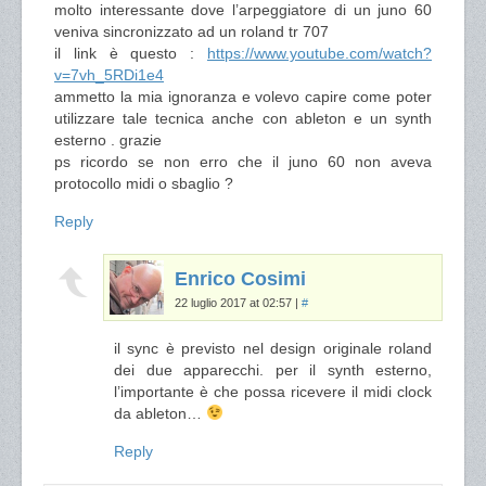
molto interessante dove l’arpeggiatore di un juno 60
veniva sincronizzato ad un roland tr 707
il link è questo :
https://www.youtube.com/watch?
v=7vh_5RDi1e4
ammetto la mia ignoranza e volevo capire come poter
utilizzare tale tecnica anche con ableton e un synth
esterno . grazie
ps ricordo se non erro che il juno 60 non aveva
protocollo midi o sbaglio ?
Reply
Enrico Cosimi
22 luglio 2017 at 02:57
|
#
il sync è previsto nel design originale roland
dei due apparecchi. per il synth esterno,
l’importante è che possa ricevere il midi clock
da ableton…
Reply