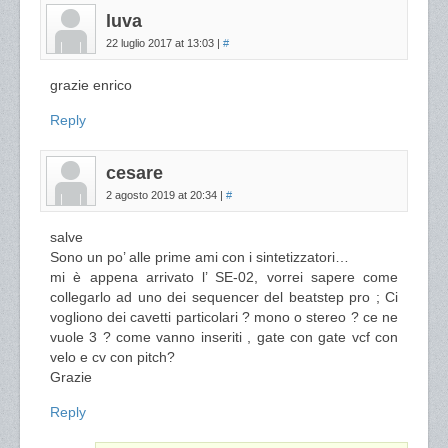
luva
22 luglio 2017 at 13:03
|
#
grazie enrico
Reply
cesare
2 agosto 2019 at 20:34
|
#
salve
Sono un po’ alle prime ami con i sintetizzatori…
mi è appena arrivato l’ SE-02, vorrei sapere come
collegarlo ad uno dei sequencer del beatstep pro ; Ci
vogliono dei cavetti particolari ? mono o stereo ? ce ne
vuole 3 ? come vanno inseriti , gate con gate vcf con
velo e cv con pitch?
Grazie
Reply