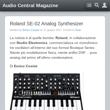
Audio Central Magazine
Roland SE-02 Analog Synthesizer
Written by
Enrico Cosimi
on
21 giugno 2017
. Posted in
Gear
La notizia è di quelle
bomba
:
Roland
, in collaborazione
con
Studio Electronics
, commercializza un monofonico
tre oscillatori all’interno del suo format Boutique Series.
Niente più modellazione fisica, niente artifici DSP… pure
analog dal primo all’ultimo condensatore.
Di
Enrico Cosimi