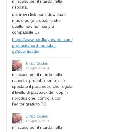
mi scuso per il ritardo nella
risposta.
qui trovi i link per il download
mac e pc (è probabile che
quello mac non sia più
compatibile…)
https://www.nordkeyboards.com/legacy-
products/nord-modular-
g2/downloads/
Enrico Cosimi
12 luglio 2024
|
#
mi scuso per il ritardo nella
risposta. probabilmente, si è
spostato il parametro che regola
il livello di playback del loop in
riproduzione. controlla con
l’editor gratuito TC
Enrico Cosimi
12 luglio 2024
|
#
mi scuso per il ritardo nella