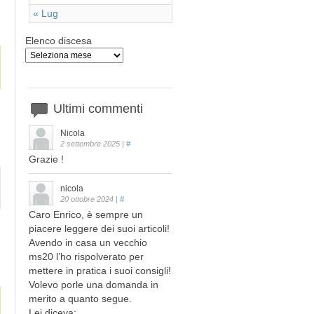
« Lug
Elenco discesa
Ultimi
commenti
Nicola
2 settembre 2025
|
#
Grazie !
nicola
20 ottobre 2024
|
#
Caro Enrico, è sempre un
piacere leggere dei suoi articoli!
Avendo in casa un vecchio
ms20 l’ho rispolverato per
mettere in pratica i suoi consigli!
Volevo porle una domanda in
merito a quanto segue.
Lei diceva: