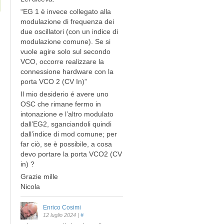
“EG 1 è invece collegato alla
modulazione di frequenza dei
due oscillatori (con un indice di
modulazione comune). Se si
vuole agire solo sul secondo
VCO, occorre realizzare la
connessione hardware con la
porta VCO 2 (CV In)”
Il mio desiderio é avere uno
OSC che rimane fermo in
intonazione e l’altro modulato
dall’EG2, sganciandoli quindi
dall’indice di mod comune; per
far ciò, se è possibile, a cosa
devo portare la porta VCO2 (CV
in) ?
Grazie mille
Nicola
Enrico Cosimi
12 luglio 2024
|
#