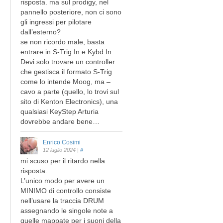
risposta. ma sul prodigy, nel
pannello posteriore, non ci sono
gli ingressi per pilotare
dall’esterno?
se non ricordo male, basta
entrare in S-Trig In e Kybd In.
Devi solo trovare un controller
che gestisca il formato S-Trig
come lo intende Moog, ma –
cavo a parte (quello, lo trovi sul
sito di Kenton Electronics), una
qualsiasi KeyStep Arturia
dovrebbe andare bene…
Enrico Cosimi
12 luglio 2024
|
#
mi scuso per il ritardo nella
risposta.
L’unico modo per avere un
MINIMO di controllo consiste
nell’usare la traccia DRUM
assegnando le singole note a
quelle mappate per i suoni della