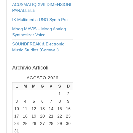
ACUSMATIQ XVII DIMENSIONI
PARALLELE
IK Multimedia UNO Synth Pro
Moog MAVIS – Moog Analog
Synthesizer Voice
SOUNDFREAK & Electronic
Music Studios (Cornwall)
Archivio
Articoli
AGOSTO 2026
L
M
M
G
V
S
D
1
2
3
4
5
6
7
8
9
10
11
12
13
14
15
16
17
18
19
20
21
22
23
24
25
26
27
28
29
30
31