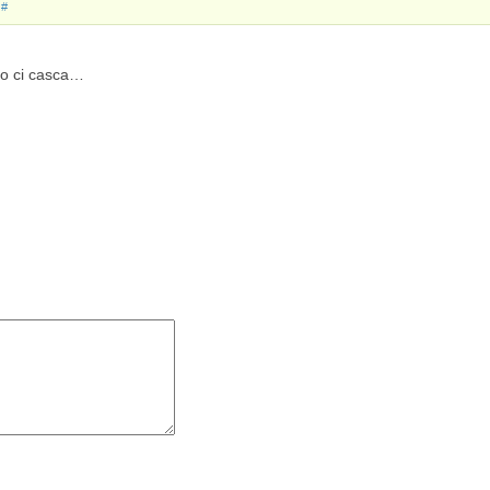
|
#
no ci casca…