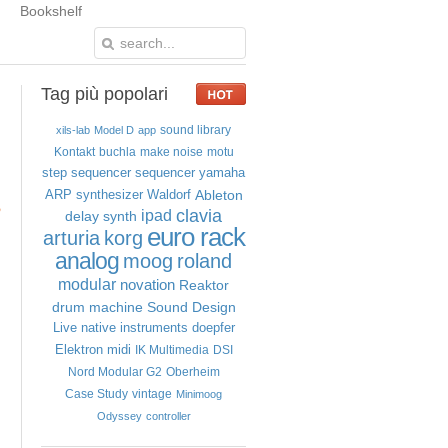
Bookshelf
Tag
più popolari
sound library
xils-lab
Model D
app
Kontakt
buchla
make noise
motu
step sequencer
sequencer
yamaha
Ableton
ARP
synthesizer
Waldorf
o
clavia
ipad
delay
synth
euro rack
arturia
korg
analog
moog
roland
modular
novation
Reaktor
drum machine
Sound Design
Live
native instruments
doepfer
Elektron
midi
IK Multimedia
DSI
Nord Modular G2
Oberheim
Case Study
vintage
Minimoog
Odyssey
controller