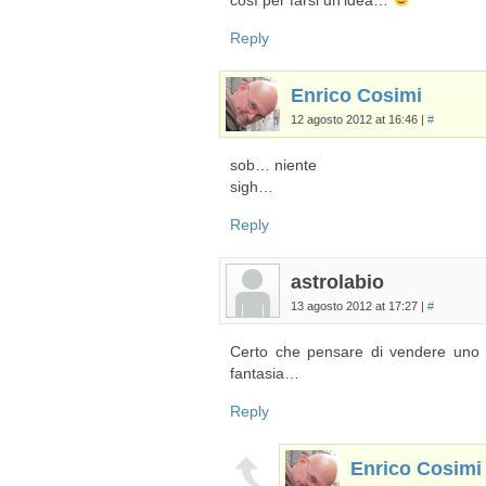
così per farsi un’idea…
Reply
Enrico Cosimi
12 agosto 2012 at 16:46
|
#
sob… niente
sigh…
Reply
astrolabio
13 agosto 2012 at 17:27
|
#
Certo che pensare di vendere uno 
fantasia…
Reply
Enrico Cosimi