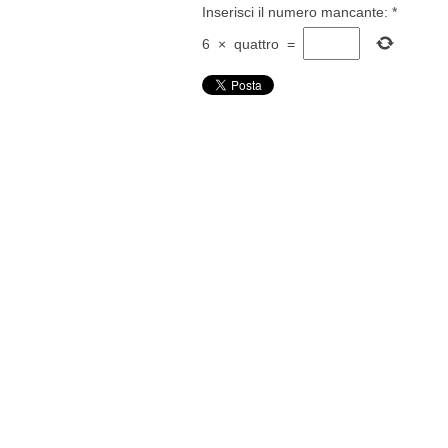
Inserisci il numero mancante:
*
6
×
quattro
=