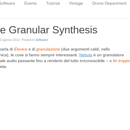
Software
Events
Tutorial
Vintage
Drone Department
e Granular Synthesis
2 agosto 2012
. Posted in
Software
parla di
iDevice
e di
granulazione
(due argomenti caldi, nello
nica), le cose si fanno sempre interessanti.
Nebula
è un granulatore
ale audio passante fino a renderlo del tutto irriconoscibile – o
fin tropp
ista.