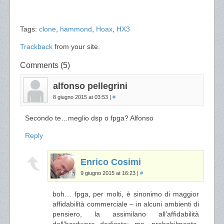
Tags:
clone
,
hammond
,
Hoax
,
HX3
Trackback
from your site.
Comments (5)
alfonso pellegrini
8 giugno 2015 at 03:53
|
#
Secondo te…meglio dsp o fpga? Alfonso
Reply
Enrico Cosimi
9 giugno 2015 at 16:23
|
#
boh… fpga, per molti, è sinonimo di maggior
affidabilità commerciale – in alcuni ambienti di
pensiero, la assimilano all’affidabilità