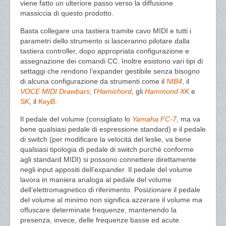
viene fatto un ulteriore passo verso la diffusione
massiccia di questo prodotto.
Basta collegare una tastiera tramite cavo MIDI e tutti i
parametri dello strumento si lasceranno pilotare dalla
tastiera controller, dopo appropriata configurazione e
assegnazione dei comandi CC. Inoltre esistono vari tipi di
settaggi che rendono l’expander gestibile senza bisogno
di alcuna configurazione da strumenti come il
NIB4
, il
VOCE MIDI
Drawbars
, l’
Hamichord
, gli
Hammond XK
e
SK
, il
KeyB
.
Il pedale del volume (consigliato lo
Yamaha FC-7
, ma va
bene qualsiasi pedale di espressione standard) e il pedale
di switch (per modificare la velocità del leslie, va bene
qualsiasi tipologia di pedale di switch purché conforme
agli standard MIDI) si possono connettere direttamente
negli input appositi dell’expander. Il pedale del volume
lavora in maniera analoga al pedale del volume
dell’elettromagnetico di riferimento. Posizionare il pedale
del volume al minimo non significa azzerare il volume ma
offuscare determinate frequenze, mantenendo la
presenza, invece, delle frequenze basse ed acute.