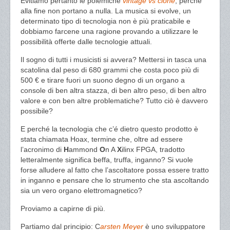
Evitiamo pertanto le polemiche
vintage vs clone
, perché
alla fine non portano a nulla. La musica si evolve, un
determinato tipo di tecnologia non è più praticabile e
dobbiamo farcene una ragione provando a utilizzare le
possibilità offerte dalle tecnologie attuali.
Il sogno di tutti i musicisti si avvera? Mettersi in tasca una
scatolina dal peso di 680 grammi che costa poco più di
500 € e tirare fuori un suono degno di un organo a
console di ben altra stazza, di ben altro peso, di ben altro
valore e con ben altre problematiche? Tutto ciò è davvero
possibile?
E perché la tecnologia che c’é dietro questo prodotto è
stata chiamata Hoax, termine che, oltre ad essere
l’acronimo di
H
ammond
O
n A
X
ilinx FPGA, tradotto
letteralmente significa beffa, truffa, inganno? Si vuole
forse alludere al fatto che l’ascoltatore possa essere tratto
in inganno e pensare che lo strumento che sta ascoltando
sia un vero organo elettromagnetico?
Proviamo a capirne di più.
Partiamo dal principio: C
arsten Meyer
è uno sviluppatore