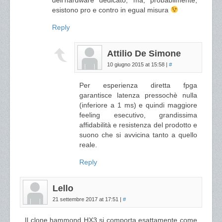
dell’hardware dedicato; ma, probabilmente,
esistono pro e contro in egual misura
Reply
Attilio De Simone
10 giugno 2015 at 15:58
|
#
Per esperienza diretta fpga
garantisce latenza pressochè nulla
(inferiore a 1 ms) e quindi maggiore
feeling esecutivo, grandissima
affidabilità e resistenza del prodotto e
suono che si avvicina tanto a quello
reale.
Reply
Lello
21 settembre 2017 at 17:51
|
#
Il clone hammond HX3 si comporta esattamente come