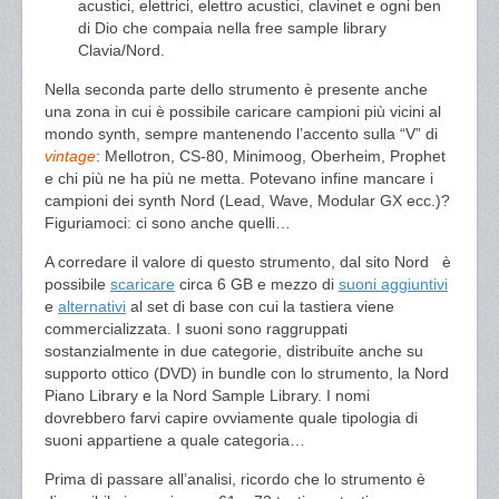
acustici, elettrici, elettro acustici, clavinet e ogni ben
di Dio che compaia nella free sample library
Clavia/Nord.
Nella seconda parte dello strumento è presente anche
una zona in cui è possibile caricare campioni più vicini al
mondo synth, sempre mantenendo l’accento sulla “V” di
vintage
: Mellotron, CS-80, Minimoog, Oberheim, Prophet
e chi più ne ha più ne metta. Potevano infine mancare i
campioni dei synth Nord (Lead, Wave, Modular GX ecc.)?
Figuriamoci: ci sono anche quelli…
A corredare il valore di questo strumento, dal sito Nord è
possibile
scaricare
circa 6 GB e mezzo di
suoni aggiuntivi
e
alternativi
al set di base con cui la tastiera viene
commercializzata. I suoni sono raggruppati
sostanzialmente in due categorie, distribuite anche su
supporto ottico (DVD) in bundle con lo strumento, la Nord
Piano Library e la Nord Sample Library. I nomi
dovrebbero farvi capire ovviamente quale tipologia di
suoni appartiene a quale categoria…
Prima di passare all’analisi, ricordo che lo strumento è