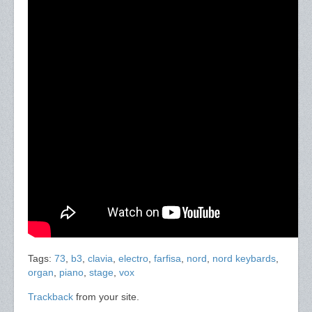
Tags:
73
,
b3
,
clavia
,
electro
,
farfisa
,
nord
,
nord keybards
,
organ
,
piano
,
stage
,
vox
Trackback
from your site.