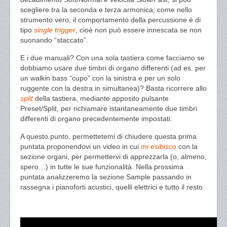
scegliere tra la seconda e terza armonica; come nello
strumento vero, il comportamento della percussione è di
tipo
single trigger
, cioè non può essere innescata se non
suonando “staccato”.
E i due manuali? Con una sola tastiera come facciamo se
dobbiamo usare due timbri di organo differenti (ad es. per
un walkin bass “cupo” con la sinistra e per un solo
ruggente con la destra in simultanea)? Basta ricorrere allo
split
della tastiera, mediante apposito pulsante
Preset/Split, per richiamare istantaneamente due timbri
differenti di organo precedentemente impostati.
A questo punto, permettetemi di chiudere questa prima
puntata proponendovi un video in cui
mi esibisco
con la
sezione organi, per permettervi di apprezzarla (o, almeno,
spero…) in tutte le sue funzionalità. Nella prossima
puntata analizzeremo la sezione Sample passando in
rassegna i pianoforti acustici, quelli elettrici e tutto il resto.