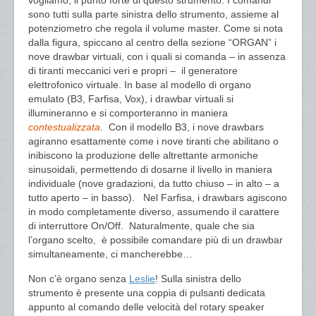
vogliamo, il punto forte di questo strumento. I comandi
sono tutti sulla parte sinistra dello strumento, assieme al
potenziometro che regola il volume master. Come si nota
dalla figura, spiccano al centro della sezione “ORGAN” i
nove drawbar virtuali, con i quali si comanda – in assenza
di tiranti meccanici veri e propri – il generatore
elettrofonico virtuale. In base al modello di organo
emulato (B3, Farfisa, Vox), i drawbar virtuali si
illumineranno e si comporteranno in maniera
contestualizzata
. Con il modello B3, i nove drawbars
agiranno esattamente come i nove tiranti che abilitano o
inibiscono la produzione delle altrettante armoniche
sinusoidali, permettendo di dosarne il livello in maniera
individuale (nove gradazioni, da tutto chiuso – in alto – a
tutto aperto – in basso). Nel Farfisa, i drawbars agiscono
in modo completamente diverso, assumendo il carattere
di interruttore On/Off. Naturalmente, quale che sia
l’organo scelto, è possibile comandare più di un drawbar
simultaneamente, ci mancherebbe…
Non c’è organo senza
Leslie
! Sulla sinistra dello
strumento è presente una coppia di pulsanti dedicata
appunto al comando delle velocità del rotary speaker