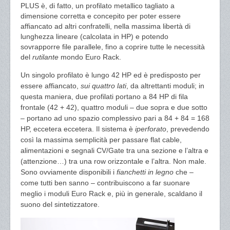
PLUS è, di fatto, un profilato metallico tagliato a
dimensione corretta e concepito per poter essere
affiancato ad altri confratelli, nella massima libertà di
lunghezza lineare (calcolata in HP) e potendo
sovrapporre file parallele, fino a coprire tutte le necessità
del
rutilante
mondo Euro Rack.
Un singolo profilato è lungo 42 HP ed è predisposto per
essere affiancato,
sui quattro lati
, da altrettanti moduli; in
questa maniera, due profilati portano a 84 HP di fila
frontale (42 + 42), quattro moduli – due sopra e due sotto
– portano ad uno spazio complessivo pari a 84 + 84 = 168
HP, eccetera eccetera. Il sistema è
iperforato
, prevedendo
così la massima semplicità per passare flat cable,
alimentazioni e segnali CV/Gate tra una sezione e l’altra e
(attenzione…) tra una row orizzontale e l’altra. Non male.
Sono ovviamente disponibili i
fianchetti in legno
che –
come tutti ben sanno – contribuiscono a far suonare
meglio i moduli Euro Rack e, più in generale, scaldano il
suono del sintetizzatore.