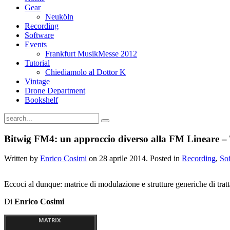
Gear
Neuköln
Recording
Software
Events
Frankfurt MusikMesse 2012
Tutorial
Chiediamolo al Dottor K
Vintage
Drone Department
Bookshelf
Bitwig FM4: un approccio diverso alla FM Lineare – 
Written by
Enrico Cosimi
on
28 aprile 2014
. Posted in
Recording
,
So
Eccoci al dunque: matrice di modulazione e strutture generiche di trat
Di
Enrico Cosimi