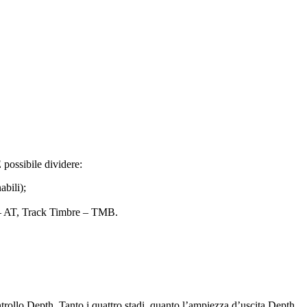
 possibile dividere:
bili);
 – AT, Track Timbre – TMB.
ntrollo Depth. Tanto i quattro stadi, quanto l’ampiezza d’uscita Depth