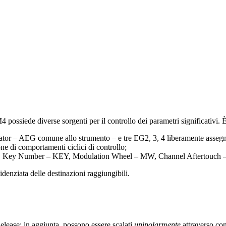
4 possiede diverse sorgenti per il controllo dei parametri significativi. È
ator – AEG comune allo strumento – e tre EG2, 3, 4 liberamente assegna
e di comportamenti ciclici di controllo;
 VEL, Key Number – KEY, Modulation Wheel – MW, Channel Aftertouch
idenziata delle destinazioni raggiungibili.
elease; in aggiunta, possono essere scalati
unipolarmente
attraverso co