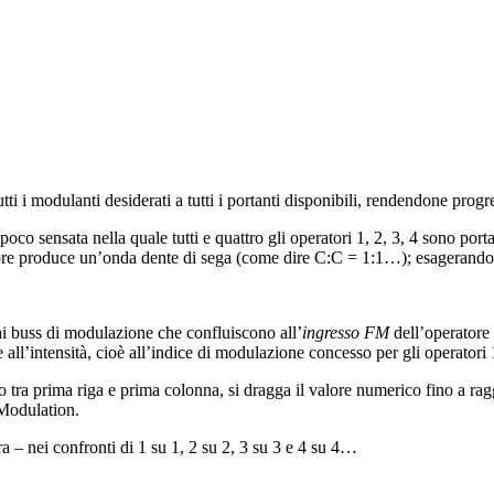
tti i modulanti desiderati a tutti i portanti disponibili, rendendone prog
o sensata nella quale tutti e quattro gli operatori 1, 2, 3, 4 sono porta
atore produce un’onda dente di sega (come dire C:C = 1:1…); esagerando,
 ai buss di modulazione che confluiscono all’
ingresso FM
dell’operatore 
e all’intensità, cioè all’indice di modulazione concesso per gli operatori 
lo tra prima riga e prima colonna, si dragga il valore numerico fino a r
 Modulation.
a – nei confronti di 1 su 1, 2 su 2, 3 su 3 e 4 su 4…