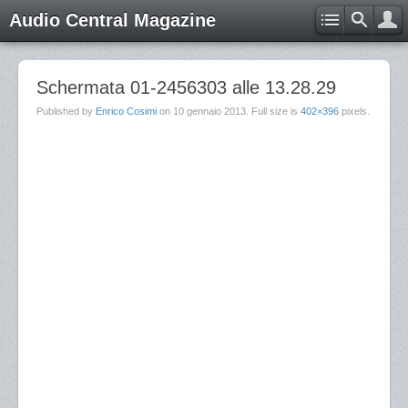
Audio Central Magazine
Schermata 01-2456303 alle 13.28.29
Published by
Enrico Cosimi
on
10 gennaio 2013
. Full size is
402×396
pixels.