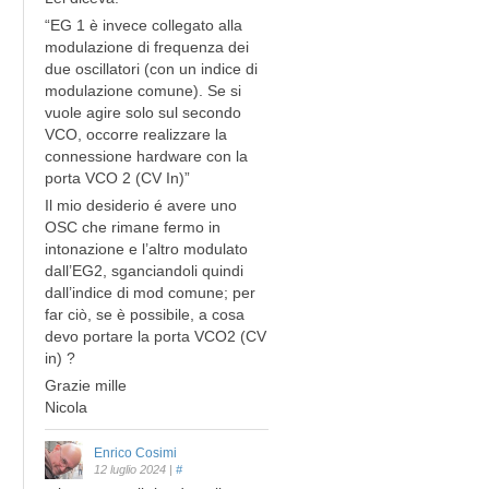
“EG 1 è invece collegato alla
modulazione di frequenza dei
due oscillatori (con un indice di
modulazione comune). Se si
vuole agire solo sul secondo
VCO, occorre realizzare la
connessione hardware con la
porta VCO 2 (CV In)”
Il mio desiderio é avere uno
OSC che rimane fermo in
intonazione e l’altro modulato
dall’EG2, sganciandoli quindi
dall’indice di mod comune; per
far ciò, se è possibile, a cosa
devo portare la porta VCO2 (CV
in) ?
Grazie mille
Nicola
Enrico Cosimi
12 luglio 2024
|
#