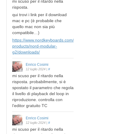
mi scuso per il ritardo nella
risposta.
qui trovi i link per il download
mac e pc (è probabile che
quello mac non sia più
compatibile…)
https://www.nordkeyboards.com/legacy-
products/nord-modular-
g2/downloads/
Enrico Cosimi
12 luglio 2024
|
#
mi scuso per il ritardo nella
risposta. probabilmente, si è
spostato il parametro che regola
il livello di playback del loop in
riproduzione. controlla con
l’editor gratuito TC
Enrico Cosimi
12 luglio 2024
|
#
mi scuso per il ritardo nella