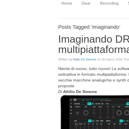
Home
Gear
Recording
Posts Tagged ‘Imaginando’
Imaginando DR
multipiattaforma
Written by
Attilio De Simone
on
18 marzo 2016
. Po
Niente di nuovo, tutto nuovo! La softw
sottrattiva in formato multipiattaforma. 
vecchie macchine analogiche e synth di 
proposte.
Di
Attilio De Simone