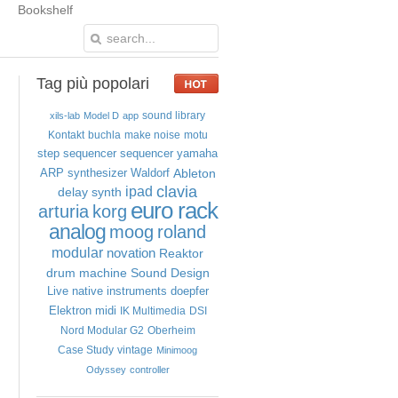
Bookshelf
Tag
più popolari
sound library
xils-lab
Model D
app
Kontakt
buchla
make noise
motu
step sequencer
sequencer
yamaha
Ableton
ARP
synthesizer
Waldorf
clavia
ipad
delay
synth
euro rack
arturia
korg
analog
moog
roland
modular
novation
Reaktor
drum machine
Sound Design
Live
native instruments
doepfer
Elektron
midi
IK Multimedia
DSI
Nord Modular G2
Oberheim
Case Study
vintage
Minimoog
Odyssey
controller