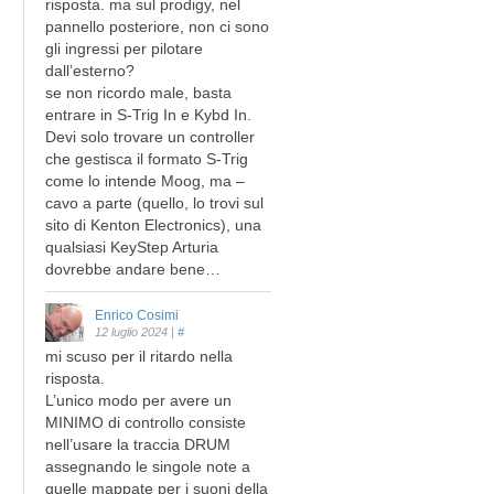
risposta. ma sul prodigy, nel
pannello posteriore, non ci sono
gli ingressi per pilotare
dall’esterno?
se non ricordo male, basta
entrare in S-Trig In e Kybd In.
Devi solo trovare un controller
che gestisca il formato S-Trig
come lo intende Moog, ma –
cavo a parte (quello, lo trovi sul
sito di Kenton Electronics), una
qualsiasi KeyStep Arturia
dovrebbe andare bene…
Enrico Cosimi
12 luglio 2024
|
#
mi scuso per il ritardo nella
risposta.
L’unico modo per avere un
MINIMO di controllo consiste
nell’usare la traccia DRUM
assegnando le singole note a
quelle mappate per i suoni della