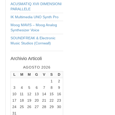
ACUSMATIQ XVII DIMENSIONI
PARALLELE
IK Multimedia UNO Synth Pro
Moog MAVIS – Moog Analog
Synthesizer Voice
SOUNDFREAK & Electronic
Music Studios (Cornwall)
Archivio
Articoli
AGOSTO 2026
L
M
M
G
V
S
D
1
2
3
4
5
6
7
8
9
10
11
12
13
14
15
16
17
18
19
20
21
22
23
24
25
26
27
28
29
30
31