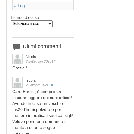
« Lug
Elenco discesa
Ultimi
commenti
Nicola
2 settembre 2025
|
#
Grazie !
nicola
20 ottobre 2024
|
#
Caro Enrico, è sempre un
piacere leggere dei suoi articoli!
Avendo in casa un vecchio
ms20 l’ho rispolverato per
mettere in pratica i suoi consigli!
Volevo porle una domanda in
merito a quanto segue.
Lei diceva: