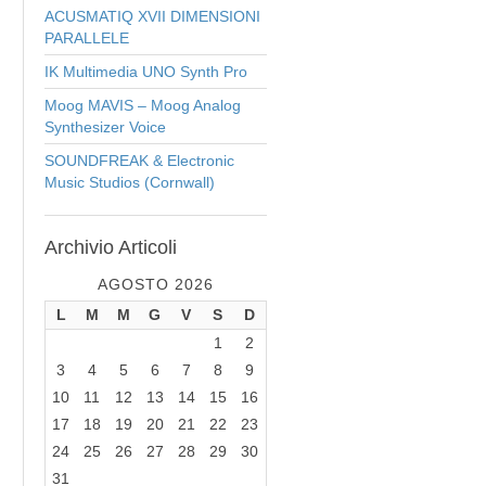
ACUSMATIQ XVII DIMENSIONI
PARALLELE
IK Multimedia UNO Synth Pro
Moog MAVIS – Moog Analog
Synthesizer Voice
SOUNDFREAK & Electronic
Music Studios (Cornwall)
Archivio
Articoli
AGOSTO 2026
L
M
M
G
V
S
D
1
2
3
4
5
6
7
8
9
10
11
12
13
14
15
16
17
18
19
20
21
22
23
24
25
26
27
28
29
30
31