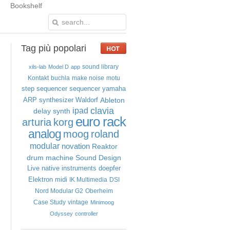
Bookshelf
Tag
più popolari
sound library
xils-lab
Model D
app
Kontakt
buchla
make noise
motu
step sequencer
sequencer
yamaha
Ableton
ARP
synthesizer
Waldorf
clavia
ipad
delay
synth
euro rack
arturia
korg
analog
moog
roland
modular
novation
Reaktor
drum machine
Sound Design
Live
native instruments
doepfer
Elektron
midi
IK Multimedia
DSI
Nord Modular G2
Oberheim
Case Study
vintage
Minimoog
Odyssey
controller