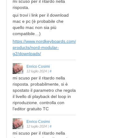
mi scuso per il ritardo nella
risposta.
qui trovi i link per il download
mac e pc (è probabile che
quello mac non sia più
compatibile…)
https://www.nordkeyboards.com/legacy-
products/nord-modular-
g2/downloads/
Enrico Cosimi
12 luglio 2024
|
#
mi scuso per il ritardo nella
risposta. probabilmente, si è
spostato il parametro che regola
il livello di playback del loop in
riproduzione. controlla con
l’editor gratuito TC
Enrico Cosimi
12 luglio 2024
|
#
mi scuso per il ritardo nella