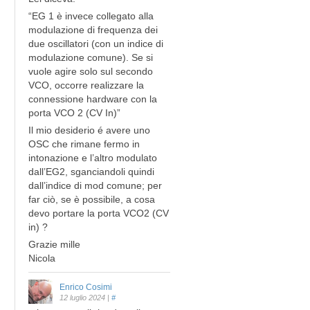
“EG 1 è invece collegato alla
modulazione di frequenza dei
due oscillatori (con un indice di
modulazione comune). Se si
vuole agire solo sul secondo
VCO, occorre realizzare la
connessione hardware con la
porta VCO 2 (CV In)”
Il mio desiderio é avere uno
OSC che rimane fermo in
intonazione e l’altro modulato
dall’EG2, sganciandoli quindi
dall’indice di mod comune; per
far ciò, se è possibile, a cosa
devo portare la porta VCO2 (CV
in) ?
Grazie mille
Nicola
Enrico Cosimi
12 luglio 2024
|
#