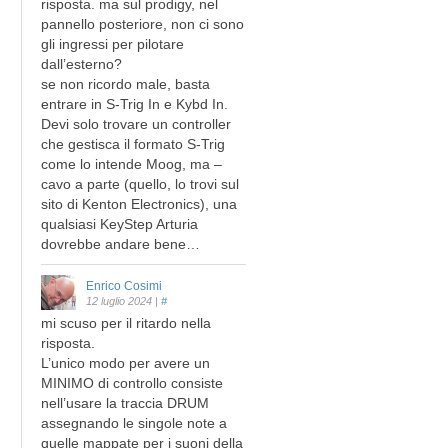
risposta. ma sul prodigy, nel
pannello posteriore, non ci sono
gli ingressi per pilotare
dall’esterno?
se non ricordo male, basta
entrare in S-Trig In e Kybd In.
Devi solo trovare un controller
che gestisca il formato S-Trig
come lo intende Moog, ma –
cavo a parte (quello, lo trovi sul
sito di Kenton Electronics), una
qualsiasi KeyStep Arturia
dovrebbe andare bene…
Enrico Cosimi
12 luglio 2024
|
#
mi scuso per il ritardo nella
risposta.
L’unico modo per avere un
MINIMO di controllo consiste
nell’usare la traccia DRUM
assegnando le singole note a
quelle mappate per i suoni della