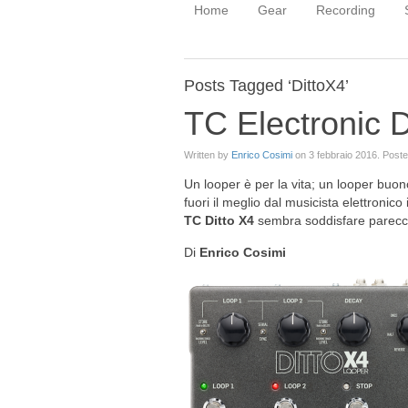
Home
Gear
Recording
Posts Tagged ‘DittoX4’
TC Electronic 
Written by
Enrico Cosimi
on
3 febbraio 2016
. Post
Un looper è per la vita; un looper buon
fuori il meglio dal musicista elettroni
TC Ditto X4
sembra soddisfare parecc
Di
Enrico Cosimi