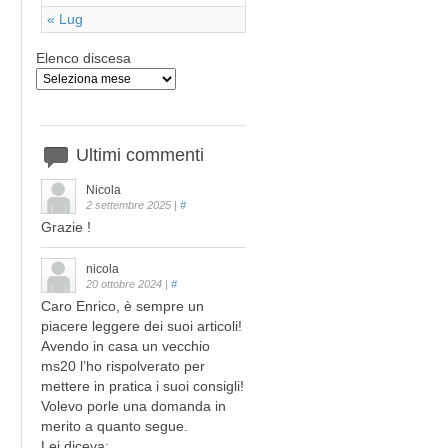
« Lug
Elenco discesa
Ultimi
commenti
Nicola
2 settembre 2025
|
#
Grazie !
nicola
20 ottobre 2024
|
#
Caro Enrico, è sempre un
piacere leggere dei suoi articoli!
Avendo in casa un vecchio
ms20 l’ho rispolverato per
mettere in pratica i suoi consigli!
Volevo porle una domanda in
merito a quanto segue.
Lei diceva: