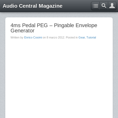
Audio Central Magazine
4ms Pedal PEG – Pingable Envelope
Generator
Written by
Enrico Cosimi
on
8 marzo 2012
. Posted in
Gear
,
Tutorial