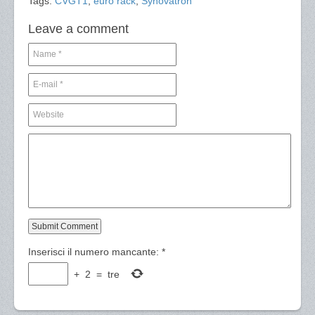
Tags:
CVGT1
,
euro rack
,
Synovatron
Leave a comment
Inserisci il numero mancante:
*
+
2
=
tre