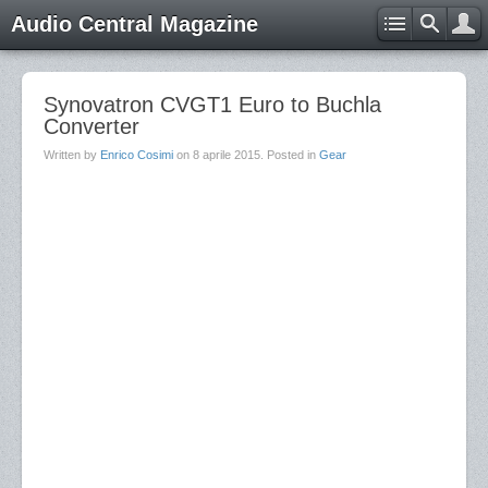
Audio Central Magazine
Synovatron CVGT1 Euro to Buchla
Converter
Written by
Enrico Cosimi
on
8 aprile 2015
. Posted in
Gear