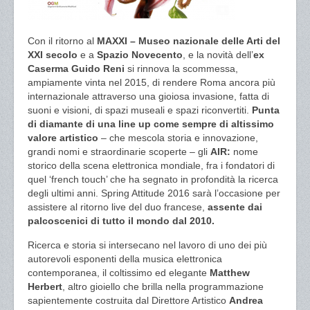
Con il ritorno al
MAXXI – Museo nazionale delle Arti del
XXI secolo
e a
Spazio Novecento
, e la novità dell’
ex
Caserma Guido Reni
si rinnova la scommessa,
ampiamente vinta nel 2015, di rendere Roma ancora più
internazionale attraverso una gioiosa invasione, fatta di
suoni e visioni, di spazi museali e spazi riconvertiti.
Punta
di diamante di una line up come sempre di altissimo
valore artistico
– che mescola storia e innovazione,
grandi nomi e straordinarie scoperte – gli
AIR:
nome
storico della scena elettronica mondiale, fra i fondatori di
quel ‘french touch’ che ha segnato in profondità la ricerca
degli ultimi anni. Spring Attitude 2016 sarà l’occasione per
assistere al ritorno live del duo francese,
assente dai
palcoscenici di tutto il mondo dal 2010.
Ricerca e storia si intersecano nel lavoro di uno dei più
autorevoli esponenti della musica elettronica
contemporanea, il coltissimo ed elegante
Matthew
Herbert
, altro gioiello che brilla nella programmazione
sapientemente costruita dal Direttore Artistico
Andrea