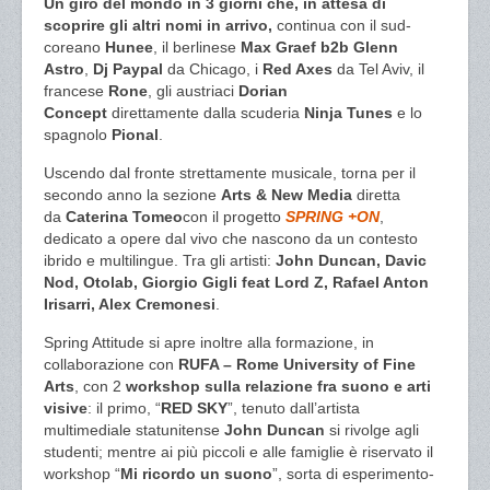
Un giro del mondo in 3 giorni che, in attesa di
scoprire gli altri nomi in arrivo,
continua con il sud-
coreano
Hunee
, il berlinese
Max Graef b2b Glenn
Astro
,
Dj Paypal
da Chicago, i
Red Axes
da Tel Aviv, il
francese
Rone
, gli austriaci
Dorian
Concept
direttamente dalla scuderia
Ninja Tunes
e lo
spagnolo
Pional
.
Uscendo dal fronte strettamente musicale, torna per il
secondo anno la sezione
Arts & New Media
diretta
da
Caterina Tomeo
con il progetto
SPRING +ON
,
dedicato a opere dal vivo che nascono da un contesto
ibrido e multilingue. Tra gli artisti:
John Duncan, Davic
Nod, Otolab, Giorgio Gigli feat Lord Z, Rafael Anton
Irisarri, Alex Cremonesi
.
Spring Attitude si apre inoltre alla formazione, in
collaborazione con
RUFA – Rome University of Fine
Arts
, con 2
workshop sulla relazione fra suono e arti
visive
: il primo, “
RED SKY
”, tenuto dall’artista
multimediale statunitense
John Duncan
si rivolge agli
studenti; mentre ai più piccoli e alle famiglie è riservato il
workshop “
Mi ricordo un suono
”, sorta di esperimento-