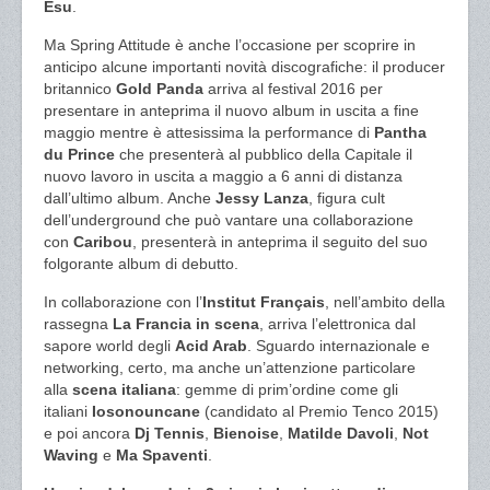
Esu
.
Ma Spring Attitude è anche l’occasione per scoprire in
anticipo alcune importanti novità discografiche: il producer
britannico
Gold Panda
arriva al festival 2016 per
presentare in anteprima il nuovo album in uscita a fine
maggio mentre è attesissima la performance di
Pantha
du Prince
che presenterà al pubblico della Capitale il
nuovo lavoro in uscita a maggio a 6 anni di distanza
dall’ultimo album. Anche
Jessy Lanza
, figura cult
dell’underground che può vantare una collaborazione
con
Caribou
, presenterà in anteprima il seguito del suo
folgorante album di debutto.
In collaborazione con l’
Institut Français
, nell’ambito della
rassegna
La Francia in scena
, arriva l’elettronica dal
sapore world degli
Acid Arab
. Sguardo internazionale e
networking, certo, ma anche un’attenzione particolare
alla
scena italiana
: gemme di prim’ordine come gli
italiani
Iosonouncane
(candidato al Premio Tenco 2015)
e poi ancora
Dj Tennis
,
Bienoise
,
Matilde Davoli
,
Not
Waving
e
Ma Spaventi
.