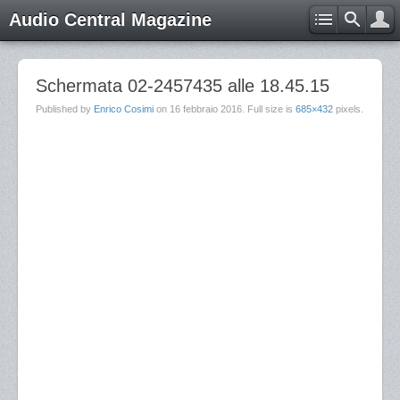
Audio Central Magazine
Schermata 02-2457435 alle 18.45.15
Published by
Enrico Cosimi
on
16 febbraio 2016
. Full size is
685×432
pixels.