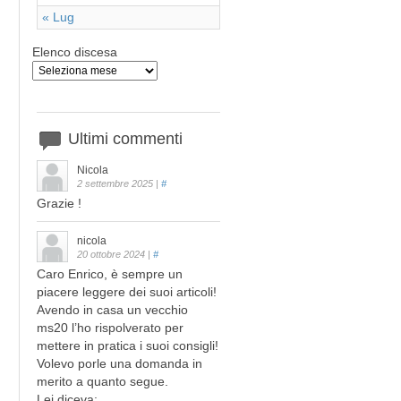
« Lug
Elenco discesa
Ultimi
commenti
Nicola
2 settembre 2025
|
#
Grazie !
nicola
20 ottobre 2024
|
#
Caro Enrico, è sempre un
piacere leggere dei suoi articoli!
Avendo in casa un vecchio
ms20 l’ho rispolverato per
mettere in pratica i suoi consigli!
Volevo porle una domanda in
merito a quanto segue.
Lei diceva: