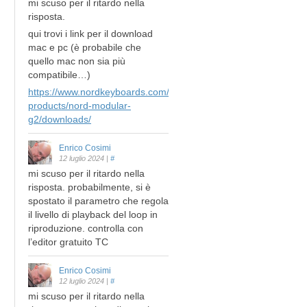
mi scuso per il ritardo nella
risposta.
qui trovi i link per il download
mac e pc (è probabile che
quello mac non sia più
compatibile…)
https://www.nordkeyboards.com/legacy-
products/nord-modular-
g2/downloads/
Enrico Cosimi
12 luglio 2024
|
#
mi scuso per il ritardo nella
risposta. probabilmente, si è
spostato il parametro che regola
il livello di playback del loop in
riproduzione. controlla con
l’editor gratuito TC
Enrico Cosimi
12 luglio 2024
|
#
mi scuso per il ritardo nella