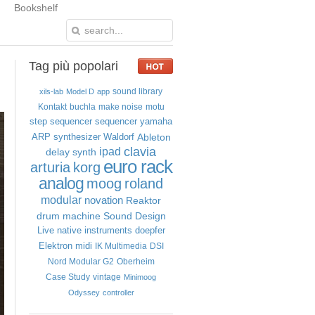
Bookshelf
Tag
più popolari
sound library
xils-lab
Model D
app
Kontakt
buchla
make noise
motu
step sequencer
sequencer
yamaha
Ableton
ARP
synthesizer
Waldorf
clavia
ipad
delay
synth
euro rack
arturia
korg
analog
moog
roland
modular
novation
Reaktor
drum machine
Sound Design
Live
native instruments
doepfer
Elektron
midi
IK Multimedia
DSI
Nord Modular G2
Oberheim
Case Study
vintage
Minimoog
Odyssey
controller