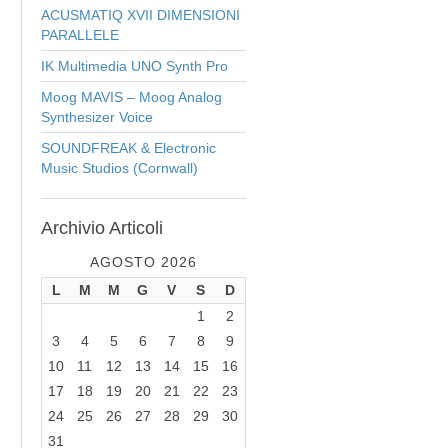
ACUSMATIQ XVII DIMENSIONI
PARALLELE
IK Multimedia UNO Synth Pro
Moog MAVIS – Moog Analog
Synthesizer Voice
SOUNDFREAK & Electronic
Music Studios (Cornwall)
Archivio
Articoli
AGOSTO 2026
L
M
M
G
V
S
D
1
2
3
4
5
6
7
8
9
10
11
12
13
14
15
16
17
18
19
20
21
22
23
24
25
26
27
28
29
30
31