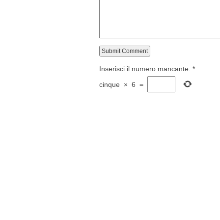
Inserisci il numero mancante:
*
cinque
×
6
=