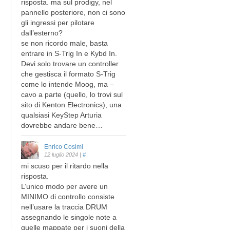
risposta. ma sul prodigy, nel
pannello posteriore, non ci sono
gli ingressi per pilotare
dall’esterno?
se non ricordo male, basta
entrare in S-Trig In e Kybd In.
Devi solo trovare un controller
che gestisca il formato S-Trig
come lo intende Moog, ma –
cavo a parte (quello, lo trovi sul
sito di Kenton Electronics), una
qualsiasi KeyStep Arturia
dovrebbe andare bene…
Enrico Cosimi
12 luglio 2024
|
#
mi scuso per il ritardo nella
risposta.
L’unico modo per avere un
MINIMO di controllo consiste
nell’usare la traccia DRUM
assegnando le singole note a
quelle mappate per i suoni della