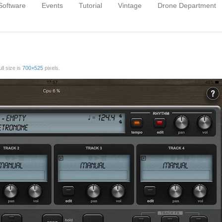
Software
Events
Tutorial
Vintage
Drone Department
ull size is
700×525
pixels.