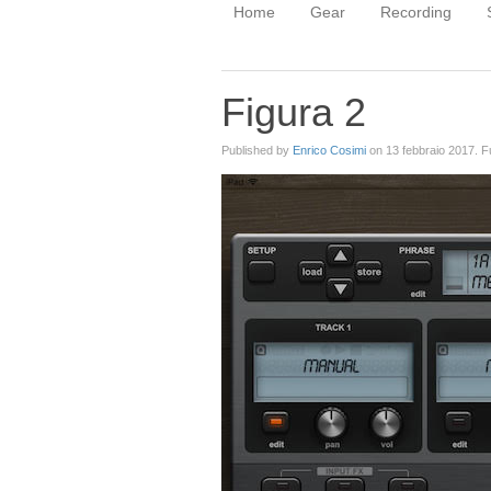
Home
Gear
Recording
Figura 2
Published by
Enrico Cosimi
on
13 febbraio 2017
. F