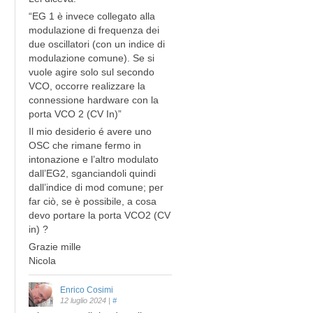
“EG 1 è invece collegato alla
modulazione di frequenza dei
due oscillatori (con un indice di
modulazione comune). Se si
vuole agire solo sul secondo
VCO, occorre realizzare la
connessione hardware con la
porta VCO 2 (CV In)”
Il mio desiderio é avere uno
OSC che rimane fermo in
intonazione e l’altro modulato
dall’EG2, sganciandoli quindi
dall’indice di mod comune; per
far ciò, se è possibile, a cosa
devo portare la porta VCO2 (CV
in) ?
Grazie mille
Nicola
Enrico Cosimi
12 luglio 2024
|
#