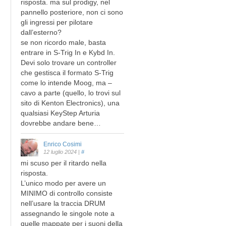
risposta. ma sul prodigy, nel
pannello posteriore, non ci sono
gli ingressi per pilotare
dall’esterno?
se non ricordo male, basta
entrare in S-Trig In e Kybd In.
Devi solo trovare un controller
che gestisca il formato S-Trig
come lo intende Moog, ma –
cavo a parte (quello, lo trovi sul
sito di Kenton Electronics), una
qualsiasi KeyStep Arturia
dovrebbe andare bene…
Enrico Cosimi
12 luglio 2024
|
#
mi scuso per il ritardo nella
risposta.
L’unico modo per avere un
MINIMO di controllo consiste
nell’usare la traccia DRUM
assegnando le singole note a
quelle mappate per i suoni della