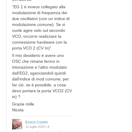
“EG 1 è invece collegato alla
modulazione di frequenza dei
due oscillatori (con un indice di
modulazione comune). Se si
vuole agire solo sul secondo
VCO, occorre realizzare la
connessione hardware con la
porta VCO 2 (CV In)”
Il mio desiderio é avere uno
OSC che rimane fermo in
intonazione e l’altro modulato
dall’EG2, sganciandoli quindi
dall’indice di mod comune; per
far ciò, se è possibile, a cosa
devo portare la porta VCO2 (CV
in) ?
Grazie mille
Nicola
Enrico Cosimi
12 luglio 2024
|
#