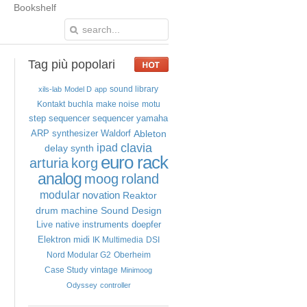
Bookshelf
Tag
più popolari
sound library
xils-lab
Model D
app
Kontakt
buchla
make noise
motu
step sequencer
sequencer
yamaha
Ableton
ARP
synthesizer
Waldorf
clavia
ipad
delay
synth
euro rack
arturia
korg
analog
moog
roland
modular
novation
Reaktor
drum machine
Sound Design
Live
native instruments
doepfer
Elektron
midi
IK Multimedia
DSI
Nord Modular G2
Oberheim
Case Study
vintage
Minimoog
Odyssey
controller