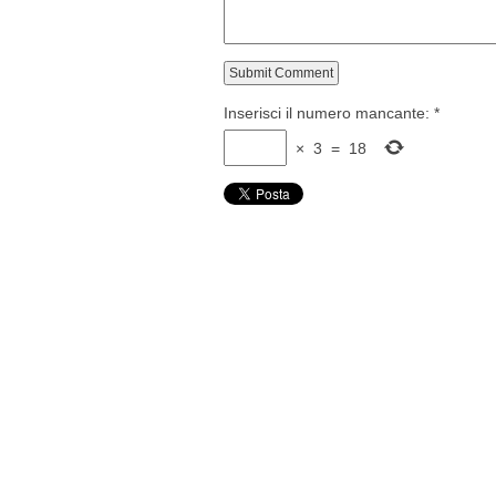
Inserisci il numero mancante:
*
×
3
=
18