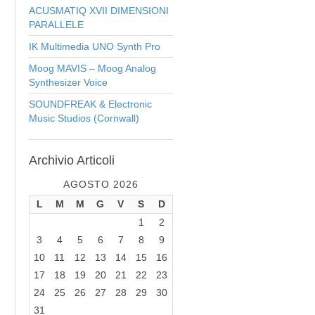
ACUSMATIQ XVII DIMENSIONI
PARALLELE
IK Multimedia UNO Synth Pro
Moog MAVIS – Moog Analog
Synthesizer Voice
SOUNDFREAK & Electronic
Music Studios (Cornwall)
Archivio
Articoli
AGOSTO 2026
L
M
M
G
V
S
D
1
2
3
4
5
6
7
8
9
10
11
12
13
14
15
16
17
18
19
20
21
22
23
24
25
26
27
28
29
30
31