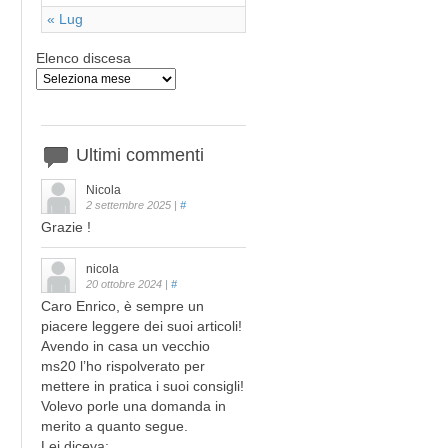
« Lug
Elenco discesa
Ultimi
commenti
Nicola
2 settembre 2025
|
#
Grazie !
nicola
20 ottobre 2024
|
#
Caro Enrico, è sempre un
piacere leggere dei suoi articoli!
Avendo in casa un vecchio
ms20 l’ho rispolverato per
mettere in pratica i suoi consigli!
Volevo porle una domanda in
merito a quanto segue.
Lei diceva: