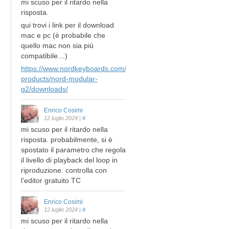
mi scuso per il ritardo nella
risposta.
qui trovi i link per il download
mac e pc (è probabile che
quello mac non sia più
compatibile…)
https://www.nordkeyboards.com/legacy-
products/nord-modular-
g2/downloads/
Enrico Cosimi
12 luglio 2024
|
#
mi scuso per il ritardo nella
risposta. probabilmente, si è
spostato il parametro che regola
il livello di playback del loop in
riproduzione. controlla con
l’editor gratuito TC
Enrico Cosimi
12 luglio 2024
|
#
mi scuso per il ritardo nella