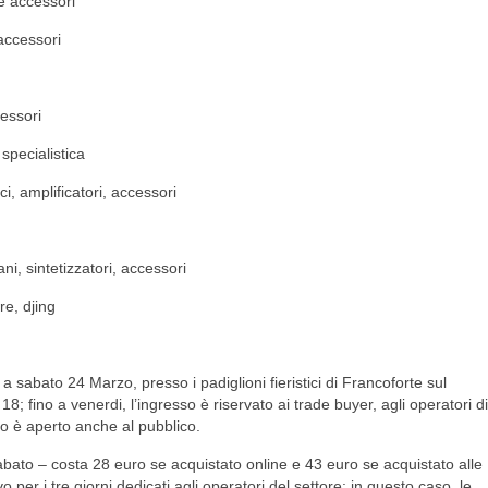
 e accessori
 accessori
cessori
 specialistica
ici, amplificatori, accessori
gani, sintetizzatori, accessori
re, djing
 sabato 24 Marzo, presso i padiglioni fieristici di Francoforte sul
 18; fino a venerdi, l’ingresso è riservato ai trade buyer, agli operatori di
sso è aperto anche al pubblico.
 sabato – costa 28 euro se acquistato online e 43 euro se acquistato alle
o per i tre giorni dedicati agli operatori del settore: in questo caso, le