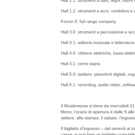
Hall 1.1: strumenti a fiato, legni, ottoni
Hall 1.2: strumenti a arco, cordofoni e
Forum 0: full range company
Hall 3.0: strumenti a percussione e ac
Hall 3.1: editoria musicale e letteratura
Hall 4.0: chitarre elettriche, bassi elettr
Hall 4.1: come sopra
Hall 5.0: tastiere, pianoforti digitali, or
Hall 5.1: recording, audio video, softwa
Il Musikmesse si tiene da mercoledi 21 a
Meno; l’orario di apertura è dalle 9 alle
settore, alla stampa; il sabato, l’ingre
Il biglietto d’ingresso – dal venerdi al
casse; si può fare un biglietto cumulativ