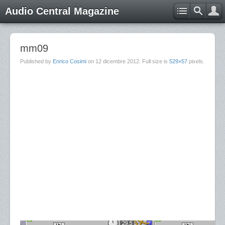
Audio Central Magazine
mm09
Published by
Enrico Cosimi
on
12 dicembre 2012
. Full size is
529×57
pixels.