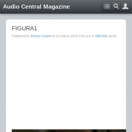
Audio Central Magazine
FIGURA1
Published by
Enrico Cosimi
on
19 marzo 2014
. Full size is
500×341
pixels.