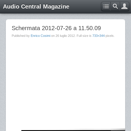
Audio Central Magazine
Schermata 2012-07-26 a 11.50.09
Published by
Enrico Cosimi
on
26 luglio 2012
. Full size is
733×344
pixels.