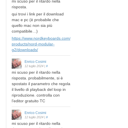
mi scuso per il ritardo nella
risposta.
qui trovi i link per il download
mac e pc (è probabile che
quello mac non sia più
compatibile…)
https://www.nordkeyboards.com/legacy-
products/nord-modular-
g2/downloads/
Enrico Cosimi
12 luglio 2024
|
#
mi scuso per il ritardo nella
risposta. probabilmente, si è
spostato il parametro che regola
il livello di playback del loop in
riproduzione. controlla con
l’editor gratuito TC
Enrico Cosimi
12 luglio 2024
|
#
mi scuso per il ritardo nella