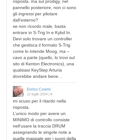
risposta. ma sul prodigy, nel
pannello posteriore, non ci sono
gli ingressi per pilotare
dall’esterno?
se non ricordo male, basta
entrare in S-Trig In e Kybd In.
Devi solo trovare un controller
che gestisca il formato S-Trig
come lo intende Moog, ma –
cavo a parte (quello, lo trovi sul
sito di Kenton Electronics), una
qualsiasi KeyStep Arturia
dovrebbe andare bene…
Enrico Cosimi
12 luglio 2024
|
#
mi scuso per il ritardo nella
risposta.
L’unico modo per avere un
MINIMO di controllo consiste
nell’usare la traccia DRUM
assegnando le singole note a
quelle mappate per i suoni della