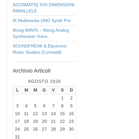
ACUSMATIQ XVII DIMENSIONI
PARALLELE
IK Multimedia UNO Synth Pro
Moog MAVIS – Moog Analog
Synthesizer Voice
SOUNDFREAK & Electronic
Music Studios (Cornwall)
Archivio
Articoli
AGOSTO 2026
L
M
M
G
V
S
D
1
2
3
4
5
6
7
8
9
10
11
12
13
14
15
16
17
18
19
20
21
22
23
24
25
26
27
28
29
30
31