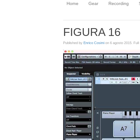
Home
Gear
Recording
FIGURA 16
Published by
Enrico Cosimi
on
6 agosto 2015
. Full