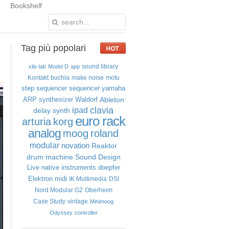
Bookshelf
Tag
più popolari
sound library
xils-lab
Model D
app
Kontakt
buchla
make noise
motu
step sequencer
sequencer
yamaha
Ableton
ARP
synthesizer
Waldorf
clavia
ipad
delay
synth
euro rack
arturia
korg
analog
moog
roland
modular
novation
Reaktor
drum machine
Sound Design
Live
native instruments
doepfer
Elektron
midi
IK Multimedia
DSI
Nord Modular G2
Oberheim
Case Study
vintage
Minimoog
Odyssey
controller