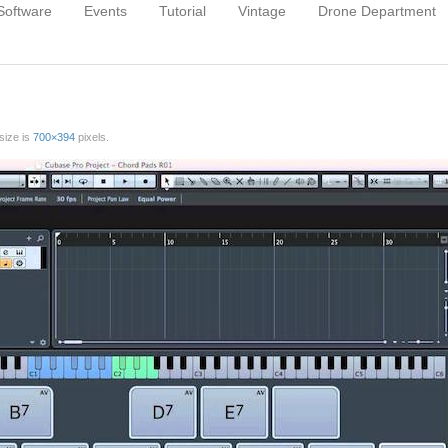
Software
Events
Tutorial
Vintage
Drone Department
 size is
700×394
pixels.