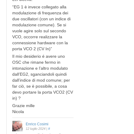
“EG 1 è invece collegato alla
modulazione di frequenza dei
due oscillatori (con un indice di
modulazione comune). Se si
vuole agire solo sul secondo
VCO, occorre realizzare la
connessione hardware con la
porta VCO 2 (CV In)”
Il mio desiderio é avere uno
OSC che rimane fermo in
intonazione e l’altro modulato
dall’EG2, sganciandoli quindi
dall’indice di mod comune; per
far ciò, se è possibile, a cosa
devo portare la porta VCO2 (CV
in) ?
Grazie mille
Nicola
Enrico Cosimi
12 luglio 2024
|
#