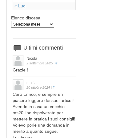
« Lug
Elenco discesa
Ultimi
commenti
Nicola
2 settembre 2025
|
#
Grazie !
nicola
20 ottobre 2024
|
#
Caro Enrico, è sempre un
piacere leggere dei suoi articoli!
Avendo in casa un vecchio
ms20 l’ho rispolverato per
mettere in pratica i suoi consigli!
Volevo porle una domanda in
merito a quanto segue.
Lei diceva: