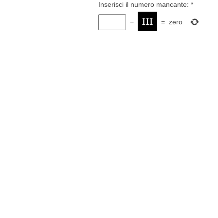
Inserisci il numero mancante:
*
−
=
zero