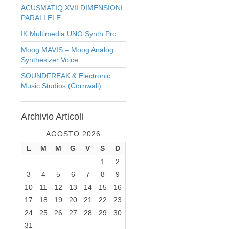
ACUSMATIQ XVII DIMENSIONI
PARALLELE
IK Multimedia UNO Synth Pro
Moog MAVIS – Moog Analog
Synthesizer Voice
SOUNDFREAK & Electronic
Music Studios (Cornwall)
Archivio
Articoli
AGOSTO 2026
L
M
M
G
V
S
D
1
2
3
4
5
6
7
8
9
10
11
12
13
14
15
16
17
18
19
20
21
22
23
24
25
26
27
28
29
30
31