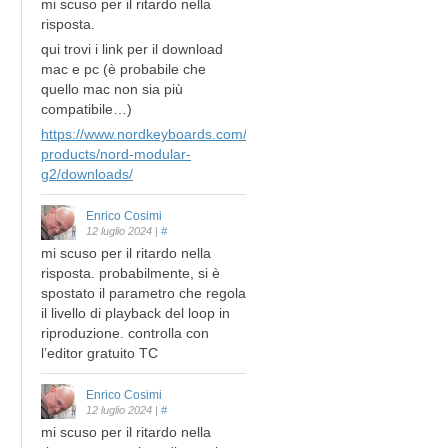
mi scuso per il ritardo nella
risposta.
qui trovi i link per il download
mac e pc (è probabile che
quello mac non sia più
compatibile…)
https://www.nordkeyboards.com/legacy-
products/nord-modular-
g2/downloads/
Enrico Cosimi
12 luglio 2024
|
#
mi scuso per il ritardo nella
risposta. probabilmente, si è
spostato il parametro che regola
il livello di playback del loop in
riproduzione. controlla con
l’editor gratuito TC
Enrico Cosimi
12 luglio 2024
|
#
mi scuso per il ritardo nella