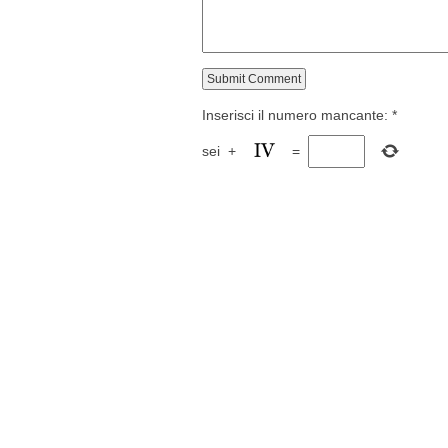
Inserisci il numero mancante:
*
sei
+
=