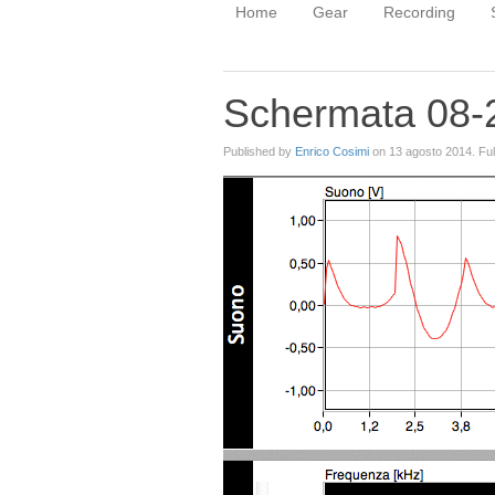
Home
Gear
Recording
Schermata 08-2
Published by
Enrico Cosimi
on
13 agosto 2014
. Fu