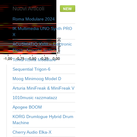
Nuovi
Articoli
Roma Modulare 2024
IK Multimedia UNO Synth PRO
X
ACUSMATIQ XVIII – Electronic
ElectroAcoustic festival
Torna Roma Modulare
Sequential Trigon-6
Moog Minimoog Model D
Arturia MiniFreak & MiniFreak V
1010music razzmatazz
Apogee BOOM
KORG Drumlogue Hybrid Drum
Machine
Cherry Audio Elka-X