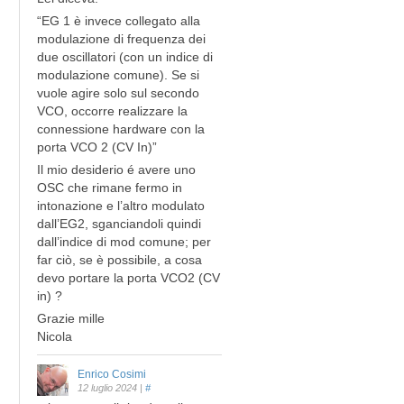
“EG 1 è invece collegato alla
modulazione di frequenza dei
due oscillatori (con un indice di
modulazione comune). Se si
vuole agire solo sul secondo
VCO, occorre realizzare la
connessione hardware con la
porta VCO 2 (CV In)”
Il mio desiderio é avere uno
OSC che rimane fermo in
intonazione e l’altro modulato
dall’EG2, sganciandoli quindi
dall’indice di mod comune; per
far ciò, se è possibile, a cosa
devo portare la porta VCO2 (CV
in) ?
Grazie mille
Nicola
Enrico Cosimi
12 luglio 2024
|
#