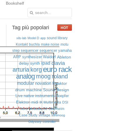
Bookshelf
Tag
più popolari
sound library
xils-lab
Model D
app
Kontakt
buchla
make noise
motu
step sequencer
sequencer
yamaha
Ableton
ARP
synthesizer
Waldorf
clavia
ipad
delay
synth
euro rack
arturia
korg
analog
moog
roland
modular
novation
Reaktor
drum machine
Sound Design
Live
native instruments
doepfer
Elektron
midi
IK Multimedia
DSI
Nord Modular G2
Oberheim
Case Study
vintage
Minimoog
Odyssey
controller