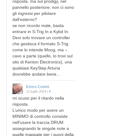
risposta. ma sul prodigy, nel
pannello posteriore, non ci sono
gli ingressi per pilotare
dall’esterno?
se non ricordo male, basta
entrare in S-Trig In e Kybd In.
Devi solo trovare un controller
che gestisca il formato S-Trig
come lo intende Moog, ma –
cavo a parte (quello, lo trovi sul
sito di Kenton Electronics), una
qualsiasi KeyStep Arturia
dovrebbe andare bene…
Enrico Cosimi
12 luglio 2024
|
#
mi scuso per il ritardo nella
risposta.
L’unico modo per avere un
MINIMO di controllo consiste
nell’usare la traccia DRUM
assegnando le singole note a
quelle mappate per i suoni della