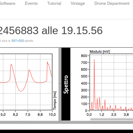
Software
Events
Tutorial
Vintage
Drone Department
456883 alle 19.15.56
ll size is
897×500
pixels.