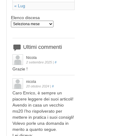
« Lug
Elenco discesa
Ultimi
commenti
Nicola
2 settembre 2025
|
#
Grazie !
nicola
20 ottobre 2024
|
#
Caro Enrico, è sempre un
piacere leggere dei suoi articoli!
Avendo in casa un vecchio
ms20 l’ho rispolverato per
mettere in pratica i suoi consigli!
Volevo porle una domanda in
merito a quanto segue.
Lei diceva: