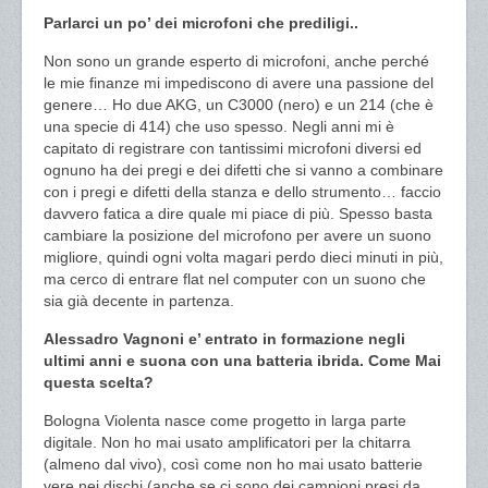
Parlarci un po’ dei microfoni che prediligi..
Non sono un grande esperto di microfoni, anche perché
le mie finanze mi impediscono di avere una passione del
genere… Ho due AKG, un C3000 (nero) e un 214 (che è
una specie di 414) che uso spesso. Negli anni mi è
capitato di registrare con tantissimi microfoni diversi ed
ognuno ha dei pregi e dei difetti che si vanno a combinare
con i pregi e difetti della stanza e dello strumento… faccio
davvero fatica a dire quale mi piace di più. Spesso basta
cambiare la posizione del microfono per avere un suono
migliore, quindi ogni volta magari perdo dieci minuti in più,
ma cerco di entrare flat nel computer con un suono che
sia già decente in partenza.
Alessadro Vagnoni e’ entrato in formazione negli
ultimi anni e suona con una batteria ibrida. Come Mai
questa scelta?
Bologna Violenta nasce come progetto in larga parte
digitale. Non ho mai usato amplificatori per la chitarra
(almeno dal vivo), così come non ho mai usato batterie
vere nei dischi (anche se ci sono dei campioni presi da