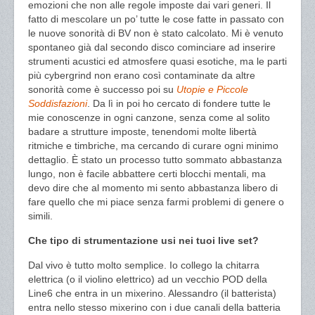
emozioni che non alle regole imposte dai vari generi. Il
fatto di mescolare un po’ tutte le cose fatte in passato con
le nuove sonorità di BV non è stato calcolato. Mi è venuto
spontaneo già dal secondo disco cominciare ad inserire
strumenti acustici ed atmosfere quasi esotiche, ma le parti
più cybergrind non erano così contaminate da altre
sonorità come è successo poi su
Utopie e Piccole
Soddisfazioni
. Da lì in poi ho cercato di fondere tutte le
mie conoscenze in ogni canzone, senza come al solito
badare a strutture imposte, tenendomi molte libertà
ritmiche e timbriche, ma cercando di curare ogni minimo
dettaglio. È stato un processo tutto sommato abbastanza
lungo, non è facile abbattere certi blocchi mentali, ma
devo dire che al momento mi sento abbastanza libero di
fare quello che mi piace senza farmi problemi di genere o
simili.
Che tipo di strumentazione usi nei tuoi live set?
Dal vivo è tutto molto semplice. Io collego la chitarra
elettrica (o il violino elettrico) ad un vecchio POD della
Line6 che entra in un mixerino. Alessandro (il batterista)
entra nello stesso mixerino con i due canali della batteria