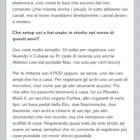
elettronica, così come le basi che escono dal mio
computer (che manda anche i visual). In tutto abbiamo sei
canali, ma al mixer mandiamo direttamente i canali destro
e sinistro.
Che setup usi e hai usato in studio nel corso di
questi anni?
Uso cose molto semplici. Di solito per registrare uso
Nuendo o Cubase su Pc (solo di recente uso anche
Ableton Live dal portatile Mac, ma solo per certi lavori).
Per le chitarre uso il POD oppure, se serve, uno dei vari
ampli che ho a casa. Per registrare gli archi uso un paio di
microfoni, così come per gli altri strumenti acustici. Più
che altro ho parecchi strumenti a casa, ho un Rhodes
Mark II, un vecchio organo Farfisa, altri organetti di vario
tipo, un bass pedal della Eko, due fisarmoniche, due
theremin, vari archi e chitarre di vari tipi, più altri
strumentini che non ricordo, ma che riempiono vari
scaffali di casa. Registrando quasi tutto da solo tendo ad
avere un setup semplice che mi consenta di registrare più
cose possibile col minor sforzo possibile.