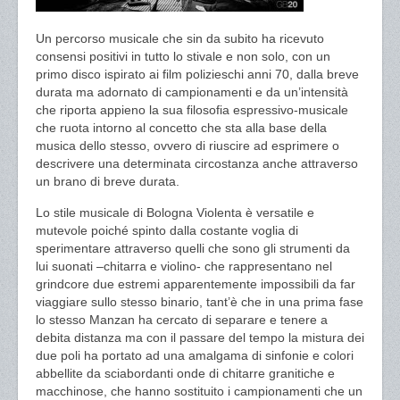
Un percorso musicale che sin da subito ha ricevuto
consensi positivi in tutto lo stivale e non solo, con un
primo disco ispirato ai film polizieschi anni 70, dalla breve
durata ma adornato di campionamenti e da un’intensità
che riporta appieno la sua filosofia espressivo-musicale
che ruota intorno al concetto che sta alla base della
musica dello stesso, ovvero di riuscire ad esprimere o
descrivere una determinata circostanza anche attraverso
un brano di breve durata.
Lo stile musicale di Bologna Violenta è versatile e
mutevole poiché spinto dalla costante voglia di
sperimentare attraverso quelli che sono gli strumenti da
lui suonati –chitarra e violino- che rappresentano nel
grindcore due estremi apparentemente impossibili da far
viaggiare sullo stesso binario, tant’è che in una prima fase
lo stesso Manzan ha cercato di separare e tenere a
debita distanza ma con il passare del tempo la mistura dei
due poli ha portato ad una amalgama di sinfonie e colori
abbellite da sciabordanti onde di chitarre granitiche e
macchinose, che hanno sostituito i campionamenti che un