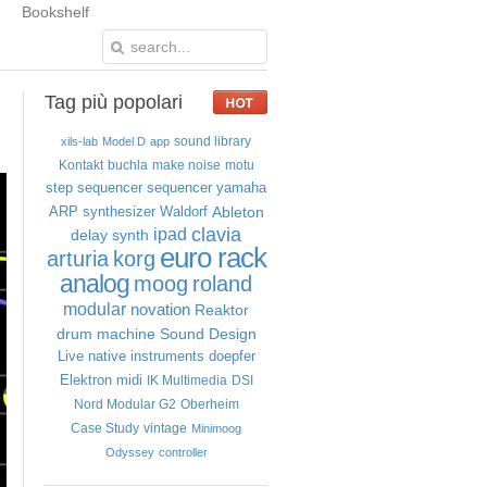
Bookshelf
Tag
più popolari
sound library
xils-lab
Model D
app
Kontakt
buchla
make noise
motu
step sequencer
sequencer
yamaha
Ableton
ARP
synthesizer
Waldorf
clavia
ipad
delay
synth
euro rack
arturia
korg
analog
moog
roland
modular
novation
Reaktor
drum machine
Sound Design
Live
native instruments
doepfer
Elektron
midi
IK Multimedia
DSI
Nord Modular G2
Oberheim
Case Study
vintage
Minimoog
Odyssey
controller