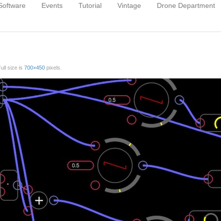
Software
Events
Tutorial
Vintage
Drone Department
Full size is
700×450
pixels.