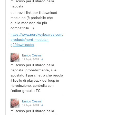
mi scuso per il ritardo nella
risposta.
qui trovi i link per il download
mac e pc (è probabile che
quello mac non sia più
compatibile…)
https://www.nordkeyboards.com/legacy-
products/nord-modular-
g2/downloads/
Enrico Cosimi
12 luglio 2024
|
#
mi scuso per il ritardo nella
risposta. probabilmente, si è
spostato il parametro che regola
il livello di playback del loop in
riproduzione. controlla con
l’editor gratuito TC
Enrico Cosimi
12 luglio 2024
|
#
mi scuso per il ritardo nella