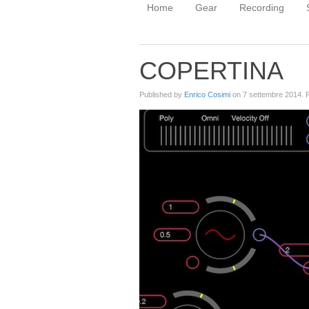
Home
Gear
Recording
COPERTINA
Published by
Enrico Cosimi
on
7 settembre 2014
. 