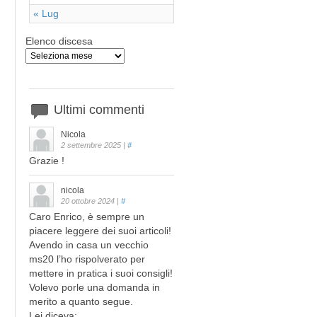
« Lug
Elenco discesa
Ultimi
commenti
Nicola
2 settembre 2025
|
#
Grazie !
nicola
20 ottobre 2024
|
#
Caro Enrico, è sempre un
piacere leggere dei suoi articoli!
Avendo in casa un vecchio
ms20 l’ho rispolverato per
mettere in pratica i suoi consigli!
Volevo porle una domanda in
merito a quanto segue.
Lei diceva: