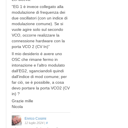
“EG 1 è invece collegato alla
modulazione di frequenza dei
due oscillatori (con un indice di
modulazione comune). Se si
vuole agire solo sul secondo
VCO, occorre realizzare la
connessione hardware con la
porta VCO 2 (CV In)”
Il mio desiderio é avere uno
OSC che rimane fermo in
intonazione e l’altro modulato
dall’EG2, sganciandoli quindi
dall’indice di mod comune; per
far ciò, se è possibile, a cosa
devo portare la porta VCO2 (CV
in) ?
Grazie mille
Nicola
Enrico Cosimi
12 luglio 2024
|
#