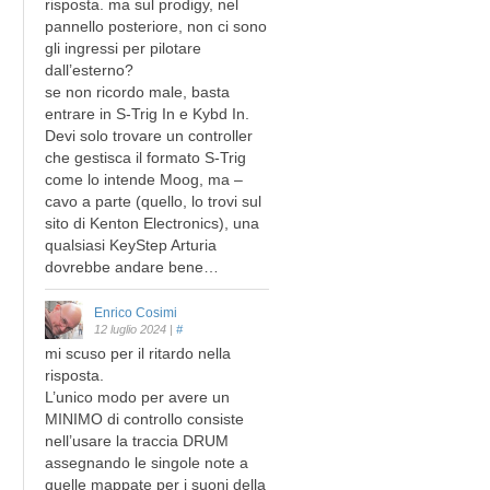
risposta. ma sul prodigy, nel
pannello posteriore, non ci sono
gli ingressi per pilotare
dall’esterno?
se non ricordo male, basta
entrare in S-Trig In e Kybd In.
Devi solo trovare un controller
che gestisca il formato S-Trig
come lo intende Moog, ma –
cavo a parte (quello, lo trovi sul
sito di Kenton Electronics), una
qualsiasi KeyStep Arturia
dovrebbe andare bene…
Enrico Cosimi
12 luglio 2024
|
#
mi scuso per il ritardo nella
risposta.
L’unico modo per avere un
MINIMO di controllo consiste
nell’usare la traccia DRUM
assegnando le singole note a
quelle mappate per i suoni della