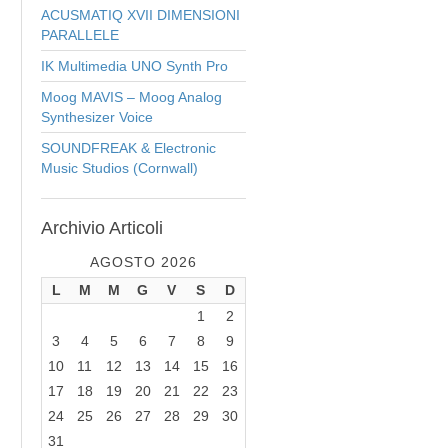
ACUSMATIQ XVII DIMENSIONI
PARALLELE
IK Multimedia UNO Synth Pro
Moog MAVIS – Moog Analog
Synthesizer Voice
SOUNDFREAK & Electronic
Music Studios (Cornwall)
Archivio
Articoli
AGOSTO 2026
L
M
M
G
V
S
D
1
2
3
4
5
6
7
8
9
10
11
12
13
14
15
16
17
18
19
20
21
22
23
24
25
26
27
28
29
30
31