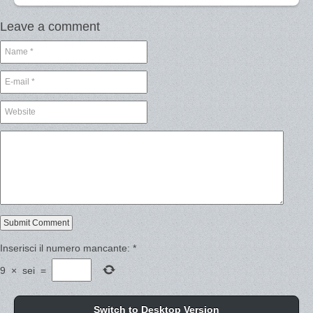
Leave a comment
Inserisci il numero mancante:
*
9
×
sei
=
Switch to Desktop Version