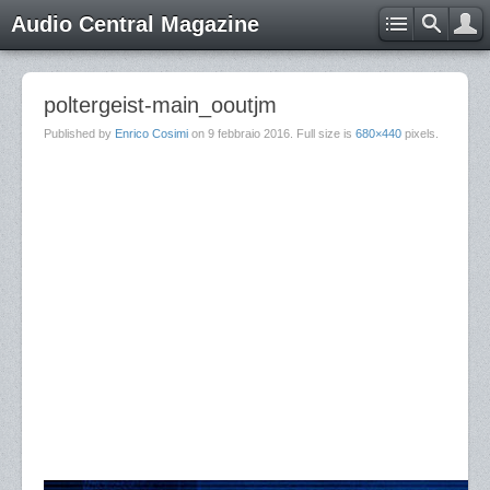
Audio Central Magazine
poltergeist-main_ooutjm
Published by
Enrico Cosimi
on
9 febbraio 2016
. Full size is
680×440
pixels.