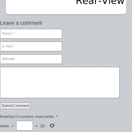
Leave a comment
Inserisci il numero mancante:
*
sette
+
=
15