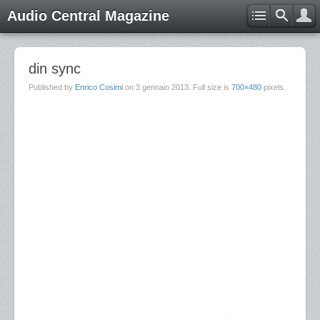
Audio Central Magazine
din sync
Published by
Enrico Cosimi
on
3 gennaio 2013
. Full size is
700×480
pixels.